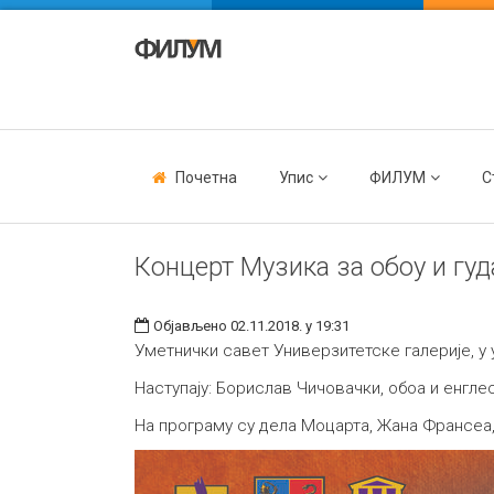
Почетна
Упис
ФИЛУМ
С
Концерт Музика за обоу и гуд
Објављено 02.11.2018. у 19:31
Уметнички савет Универзитетске галерије, у 
Наступају: Борислав Чичовачки, обоа и енгле
На програму су дела Моцарта, Жана Франсеа,