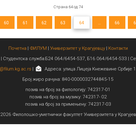
Страна 64 од 74
60
61
62
63
64
...
66
6
Почетна
|
ФИЛУМ
|
Универзитет у Крагујевцу
|
Контакти
 | Студентска служба:Б24 064/6454-537, Б16 064/6454-533 | С
@filum.kg.ac.rs
|
Адреса: улица Лицеја Кнежевине Србије 1
Број жиро рачуна: 840-0000032744845-15
позив на број за филологију: 742317-01
позив на број за музику: 742317- 02
позив на број за примењену: 742317-03
2026 Филолошко-уметнички факултет Универзитета у Крагује