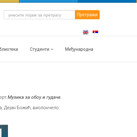
Претражи
блиотека
Студенти
Међународна
церт
Музика за обоу и гудаче.
а, Дејан Божић, виолончело.