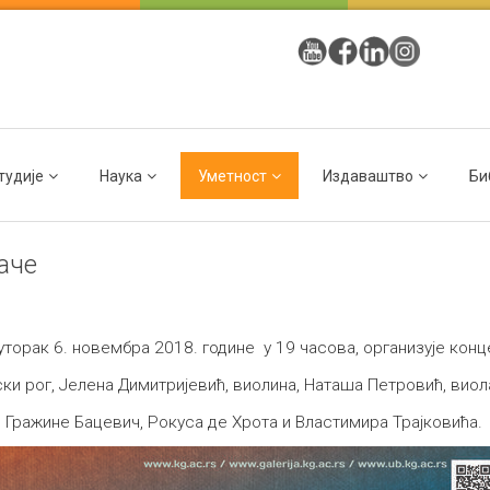
тудије
Наука
Уметност
Издаваштво
Би
аче
уторак 6. новембра 2018. године у 19 часова, организује кон
ски рог, Јелена Димитријевић, виолина, Наташа Петровић, виол
 Гражине Бацевич, Рокуса де Хрота и Властимира Трајковића.