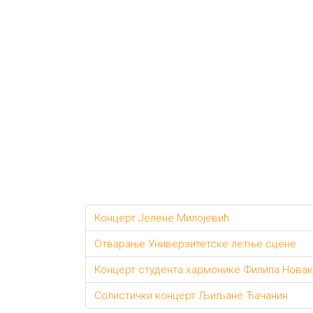
Концерт Јелене Милојевић
Отварање Универзитетске летње сцене
Концерт студента хармонике Филипа Нова
Солистички концерт Љиљане Ђачанин