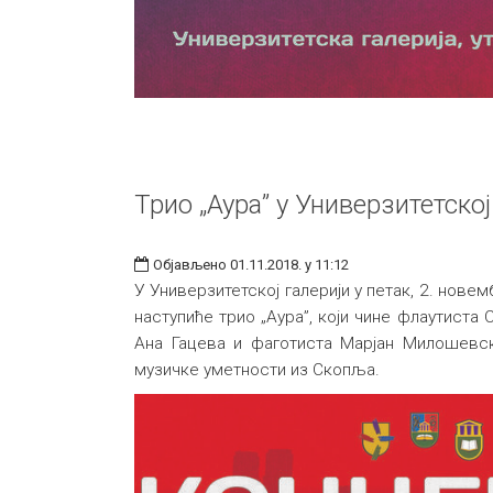
Трио „Аура” у Универзитетској
Објављено 01.11.2018. у 11:12
У Универзитетској галерији у петак, 2. новем
наступиће трио „Аура”, који чине флаутиста
Ана Гацева и фаготиста Марјан Милошевс
музичке уметности из Скопља.