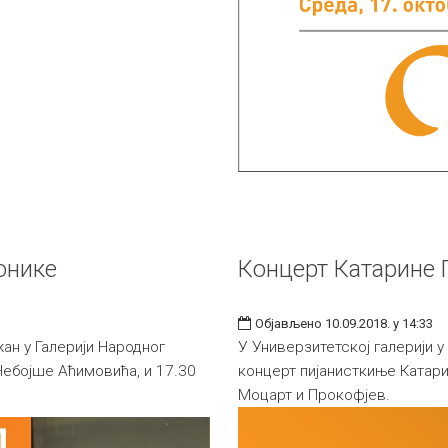
онике
Концерт Катарине 
Објављено 10.09.2018. у 14:33
ан у Галерији Народног
У Универзитетској галерији у
Небојше Аћимовића, и 17.30
концерт пијанисткиње Катар
Моцарт и Прокофјев.