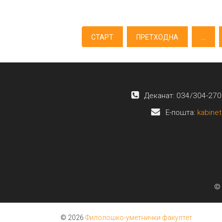
СТАРТ
ПРЕТХОДНА
...
Деканат: 034/304-270
E-пошта:
kabinet
© 
© 2026
Филолошко-уметнички факултет