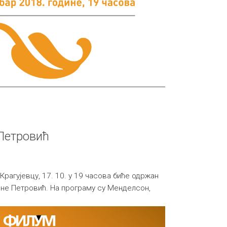
Петровић
 Крагујевцу, 17. 10. у 19 часова биће одржан
ине Петровић. На програму су Менделсон,