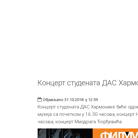
Концерт студената ДАС Харм
Објављено 31.10.2018. у 12:59
Концерт студената ДАС Хармонике биће одрж
музеја са почетком у 16.30 часова, концерт 
часова, концерт Миодрага Ђорђевића.