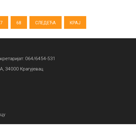
7
68
СЛЕДЕЋА
КРАЈ
екретаријат: 064/6454-531
А, 34000 Крагујевац
вцу