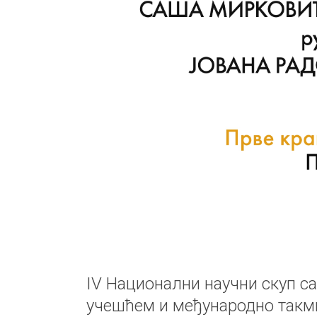
IV Национални научни скуп с
учешћем и међународно такм