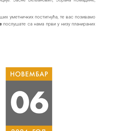
иције: Јасне Вељановић, Зорана Комадине,
аших уметничких постигнућа, те вас позивамо
е
послушате са нама први у низу планираних