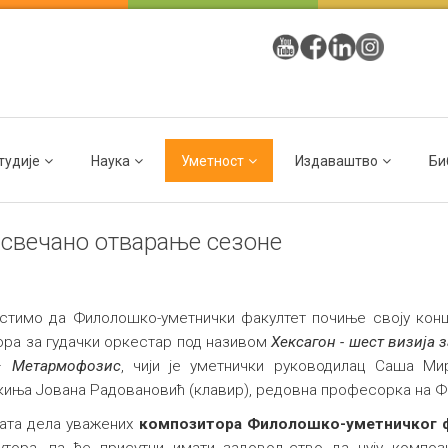
тудије
Наука
Уметност
Издаваштво
Би
 свечано отварање сезоне
тимо да Филолошко-уметнички факултет почиње своју конце
ора за гудачки оркестар под називом
Хексагон - шест визија з
 –
Метармофозис
, чији је уметнички руководилац Саша М
сткиња Јована Радовановић (клавир), редовна професорка на 
вата дела уважених
композитора Филолошко-уметничког ф