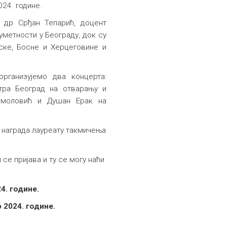
024. године.
 др Срђан Тепарић, доцент
уметности у Београду, док су
тске, Босне и Херцеговине и
рганизујемо два концерта:
нтра Београд на отварању и
Смоловић и Душан Ерак на
а награда лауреату такмичења
се пријава и ту се могу наћи
4. године.
 2024. године.