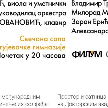
а међународним
Простор и сатница
ичење из солфеђа:
на Докторским ака