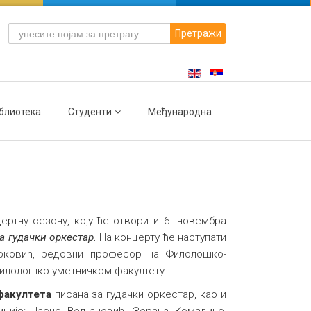
Претражи
блиотека
Студенти
Међународна
ртну сезону, коју ће отворити 6. новембра
а гудачки оркестар.
На концерту ће наступати
ирковић, редовни професор на Филолошко-
Филолошко-уметничком факултету.
акултета
писана за гудачки оркестар, као и