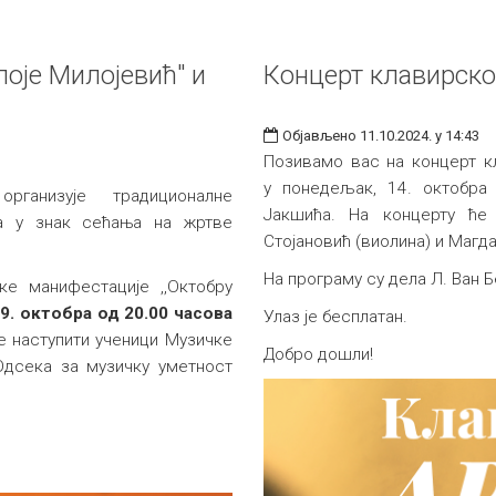
оје Милојевић" и
Концерт клавирског 
Објављено 11.10.2024. у 14:43
Позивамо вас на концерт к
у понедељак, 14. октобра
организује традиционалне
Јакшићa. На концерту ће 
а у знак сећања на жртве
Стојановић (виолина) и Магд
На програму су дела Л. Ван Б
е манифестације ,,Октобру
9. октобра од 20.00 часова
Улаз је бесплатан.
е наступити ученици Музичке
Добро дошли!
Одсека за музичку уметност