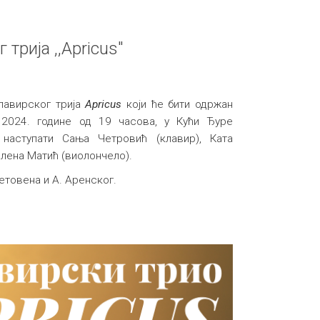
трија ,,Apricus"
лавирског трија
Apricus
који ће бити одржан
 2024. године од 19 часова, у Кући Ђуре
наступати Сања Четровић (клавир), Ката
алена Матић (виолончело).
етовена и А. Аренског.