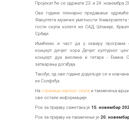
Пројекат ће се одржати 23. и 24. новембра 2
Ове године пленарно предавање одржаће
Факултета музичке уметности Универзитета 
гости скупа колеге из САД, Шпаније, Хрва
Србије.
Имаћемо и част да у оквиру програма о
концерт дечјег хора Дечјег културног це
концерт дуа виолина и гитара - Емина 
затварању догађаја.
Такође, од ове године додељује се и новчан
из Солфеђа.
На
страници научног скупа
и такмичења врши 
све остале информације.
Рок за пријаву сажетака је
15. новембар 202
Рок за пријаву на такмичење је
20. новембар