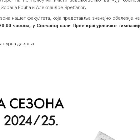
тора, па ће присутни имати задовољство да чују композ
 Зорана Ерића и Александре Вребалов.
зона нашег факултета, која представља значајно обележје н
0.00 часова, у Свечаној сали Прве крагујевачке гимназиј
културна давања.