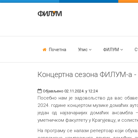
Почетна
Упис
ФИЛУМ
С
Концертна сезона ФИЛУМ-а -
Објављено 02.11.2024. у 12:24
Посебно нам је задовољство да вас обавес
2024. године концертом музике домаћих аут
један од најзачајнијих домаћих ансамбла
уметничком факултету у Крагујевцу, и соли
На програму се налази репертоар који обух