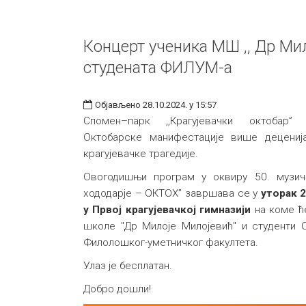
Концерт ученика МШ ,, Др Мил
студената ФИЛУМ-а
Објављено 28.10.2024. у 15:57
Спомен–парк ,,Крагујевачки октобар” 
Октобарске манифестације више децениј
крагујевачке трагедије.
Овогодишњи програм у оквиру 50. музичк
хододарје – ОКТОХ” завршава се у
уторак 2
у Првој крагујевачкој гимназији
на коме ћ
школе "Др Милоје Милојевић" и студенти 
Филолошког-уметничког факултета.
Улаз је бесплатан.
Добро дошли!