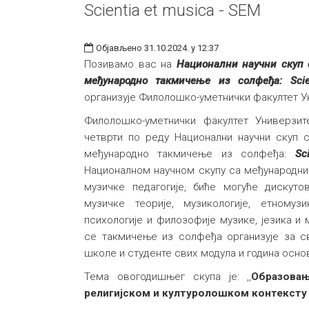
Scientia et musica - SEM
Објављено 31.10.2024. у 12:37
Позивамо вас на
Национални научни скуп
међународно такмичење из солфеђа: Scie
организује Филолошко-уметнички факултет Ун
Филолошко-уметнички факултет Универзите
четврти по реду Национални научни скуп
међународно такмичење из солфеђа:
Sc
Националном научном скупу са међународни
музичке педагогије, биће могуће дискут
музичке теорије, музикологије, етномузи
психологије и филозофије музике, језика и 
се такмичење из солфеђа организује за 
школе и студенте свих модула и година основ
Тема овогодишњег скупа је: ,,
Образова
религијском и културолошком контексту 