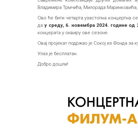
савремене композиције других домаћих ау
Владимира Трмчића, Милорада Маринковића,
Ово ће бити четврта узастопна концертна се
да
у
среду, 6. новембра 2024. године од 2
концерата у оквиру ове сезоне.
Овај пројекат подржао је Сокој из Фонда за 
Улаз је бесплатан.
Добро дошли!