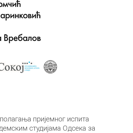
 полагања пријемног испита
демским студијама Одсека за