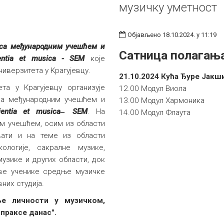
музичку уметност
Објављено 18.10.2024. у 11:19
 са међународним учешћем и
Сатница полагањ
ntia et musica - SEM
које
иверзитета у Крагујевцу.
21.10.2024 Кућа Ђуре Јакш
та у Крагујевцу организује
12.00 Модул Виола
 са међународним учешћем и
13.00 Модул Хармоника
ientia et musica ̶ SEM
. На
14.00 Модул Флаута
м учешћем, осим из области
овати и на теме из области
кологије, сакралне музике,
музике и других области, док
све ученике средње музичке
них студија.
ње личности у музичком,
праксе данас".