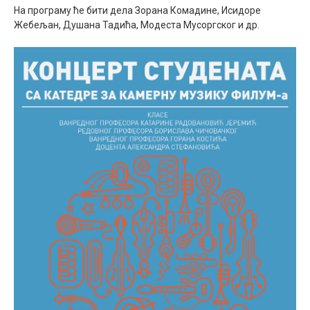
На програму ће бити дела Зорана Комадине, Исидоре
Жебељан, Душана Тадића, Модеста Мусоргског и др.