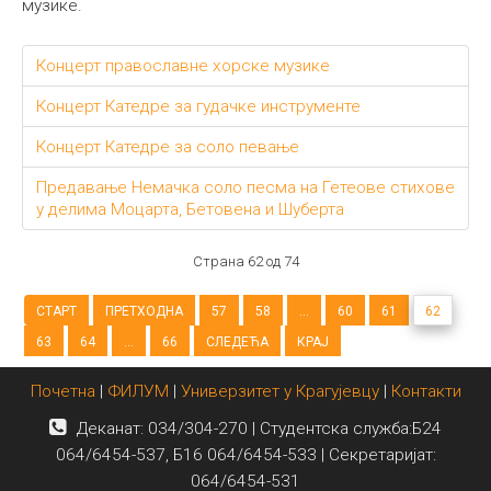
музике.
Концерт православне хорске музике
Концерт Катедре за гудачке инструменте
Концерт Катедре за соло певање
Предавање Немачка соло песма на Гетеове стихове
у делима Моцарта, Бетовена и Шуберта
Страна 62 од 74
СТАРТ
ПРЕТХОДНА
57
58
...
60
61
62
63
64
...
66
СЛЕДЕЋА
КРАЈ
Почетна
|
ФИЛУМ
|
Универзитет у Крагујевцу
|
Контакти
Деканат: 034/304-270 | Студентска служба:Б24
064/6454-537, Б16 064/6454-533 | Секретаријат:
064/6454-531