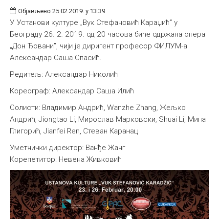
Објављено 25.02.2019. у 13:39
У Установи културе „Вук Стефановић Караџић” у
Београду 26. 2. 2019. од 20 часова биће одржана опера
„Дон Ђовани”, чији је диригент професор ФИЛУМ-а
Александар Саша Спасић.
Редитељ: Александар Николић
Кореограф: Александар Саша Илић
Солисти: Владимир Андрић, Wanzhe Zhang, Жељко
Андрић, Jiongtao Li, Мирослав Марковски, Shuai Li, Мина
Глигорић, Jianfei Ren, Стеван Каранац
Уметнички директор: Ванђе Жанг
Корепетитор: Невена Живковић