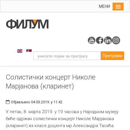
МЕНИ
Почетна
Упис
ФИЛУМ
Студије
Претражи
Наука
Уметност
Солистички концерт Николе
Музичка уметност
Марјанова (кларинет)
Примењена и ликовна уметност
Галерија
Објављено 04.03.2019. у 11:42
Издаваштво
У петак, 8. марта 2019. у 19 часова у Народном музеју
Библиотека
биће одржан солистички концерт Николе Марјанова
(кларинет) из класе доцента мр Александра Тасића.
Студенти