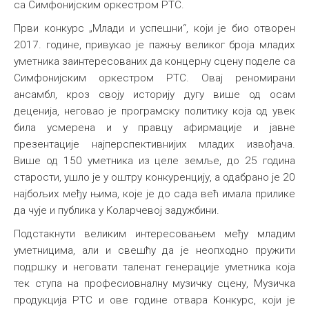
са Симфонијским оркестром РТС.
Први конкурс „Млади и успешни“, који је био отворен
2017. године, привукао је пажњу великог броја младих
уметника заинтересованих да концерну сцену поделе са
Симфонијским оркестром РТС. Овај реномирани
ансамбл, кроз своју историју дугу више од осам
деценија, неговао је програмску политику која од увек
била усмерена и у правцу афирмације и јавне
презентације најперспективнијих младих извођача.
Више од 150 уметника из целе земље, до 25 година
старости, ушло је у оштру конкуренцију, а одабрано је 20
најбољих међу њима, које је до сада већ имала прилике
да чује и публика у Kоларчевој задужбини.
Подстакнути великим интересовањем међу младим
уметницима, али и свешћу да је неопходно пружити
подршку и неговати таленат генерације уметника која
тек ступа на професиовналну музичку сцену, Музичка
продукција РТС и ове године отвара Kонкурс, који је