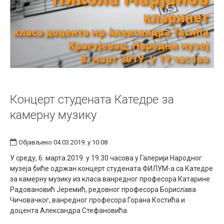
Концерт студената Катедре за
камерну музику
Објављено 04.03.2019. у 10:08
У среду, 6. марта 2019. у 19.30 часова у Галерији Народног
музеја биће одржан концерт студената ФИЛУМ-а са Катедре
за камерну музику из класа ванредног професора Катарине
Радовановић Јеремић, редовног професора Борислава
Чичовачког, ванредног професора Горана Костића и
доцента Александра Стефановића.