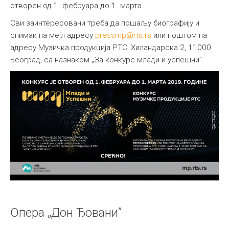
отворен од 1. фебруара до 1. марта.
Сви заинтересовани треба да пошаљу биографију и
снимак на мејл адресу
pressmp@rts.rs
или поштом на
адресу Музичка продукција РТС, Хиландарска 2, 11000
Београд, са назнаком „За конкурс млади и успешни“.
Опера „Дон Ђовани”