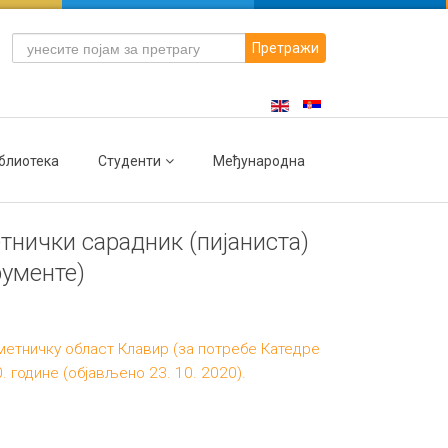
Претражи
блиотека
Студенти
Међународна
тнички сарадник (пијаниста)
рументе)
уметничку област Клавир (за потребе Катедре
. године (објављено 23. 10. 2020).