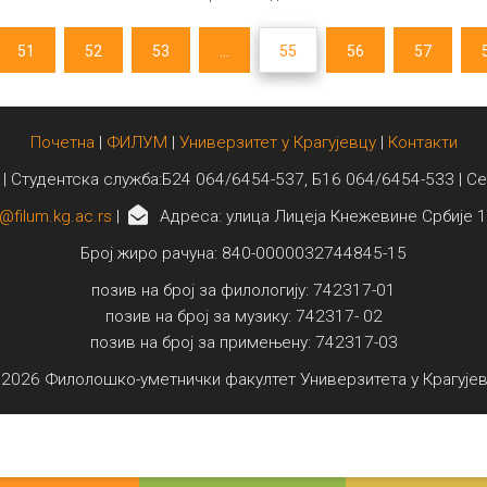
51
52
53
...
55
56
57
Почетна
|
ФИЛУМ
|
Универзитет у Крагујевцу
|
Контакти
 | Студентска служба:Б24 064/6454-537, Б16 064/6454-533 | С
@filum.kg.ac.rs
|
Адреса: улица Лицеја Кнежевине Србије 1
Број жиро рачуна: 840-0000032744845-15
позив на број за филологију: 742317-01
позив на број за музику: 742317- 02
позив на број за примењену: 742317-03
2026 Филолошко-уметнички факултет Универзитета у Крагује