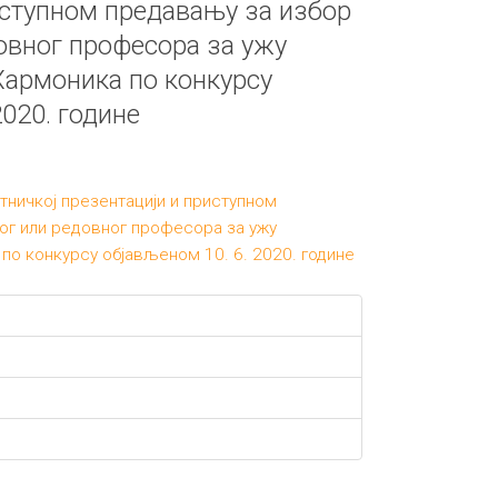
иступном предавању за избор
овног професора за ужу
Хармоника по конкурсу
2020. године
тничкој презентацији и приступном
ог или редовног професора за ужу
по конкурсу објављеном 10. 6. 2020. године