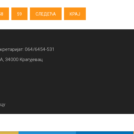
58
59
СЛЕДЕЋА
КРАЈ
екретаријат: 064/6454-531
А, 34000 Крагујевац
вцу