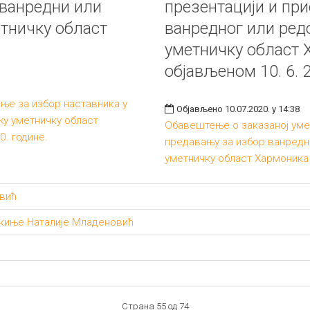
 ванредни или
презентацији и пр
тничку област
ванредног или ред
уметничку област 
објављеном 10. 6. 
ње за избор наставника у
Објављено 10.07.2020. у 14:38
у уметничку област
Обавештење о заказаној уме
. године.
предавању за избор ванредн
уметничку област Хармоника 
вић
ткиње Наталије Младеновић
Страна 55 од 74