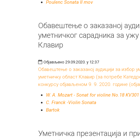
Poulenc Sonata II mov
Обавештење о заказаној ауди
уметничког сарадника за ужу
Клавир
Објављено 29.09.2020. у 12:37
Обавештење о заказаној аудицији за избор у
уметничку област Клавир (за потребе Катедре
конкурсу објављеном 9. 9. 2020. године (обј
W. A. Mozart - Sonat for violine No.18 KV301
C. Franck -Violin Sonata
Bartok
Уметничка презентација и пр