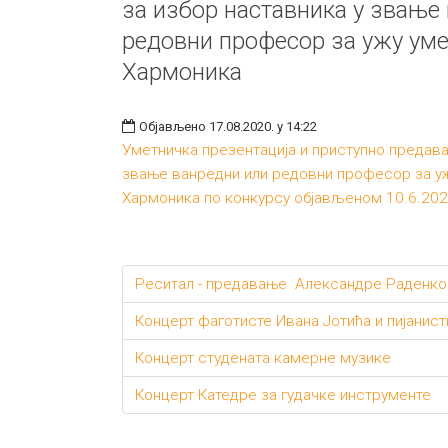
за избор наставника у звање
редовни професор за ужу уме
Хармоника
Објављено 17.08.2020. у 14:22
Уметничка презентација и приступно предава
звање ванредни или редовни професор за уж
Хармоника по конкурсу објављеном 10.6.2020
Реситал - предавање Александре Раденко
Концерт фаготисте Ивана Јотића и пијанис
Концерт студената камерне музике
Концерт Катедре за гудачке инструменте