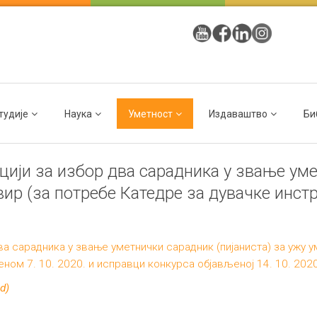
тудије
Наука
Уметност
Издаваштво
Би
цији за избор два сарадника у звање уме
ир (за потребе Катедре за дувачке инст
ва сарадника у звање уметнички сарадник (пијаниста) за ужу 
ном 7. 10. 2020. и исправци конкурса објављеној 14. 10. 2020
ed)