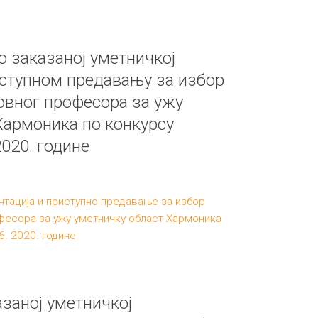
 заказаној уметничкој
иступном предавању за избор
овног професора за ужу
Хармоника по конкурсу
2020. године
нтација и приступно предавање за избор
фесора за ужу уметничку област Хармоника
6. 2020. године
заној уметничкој