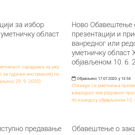
цији за избор
Ново Обавештење о
 уметничку област
презентацији и пр
ванредног или ред
уметничку област 
објављеном 10. 6. 
метничког сарадника за ужу
 за гудачке инстументе) по
Објављено 17.07.2020. у 13:54
ављено 29. 9. 2020)
Отказује се уметничка презе
ванредног или редовног про
по конкурсу објављеном 10. 
иступно предавање
Обавештење о зака