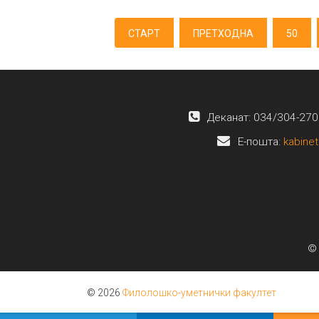
СТАРТ
ПРЕТХОДНА
50
Деканат: 034/304-270
E-пошта:
kabinet
© 
© 2026
Филолошко-уметнички факултет