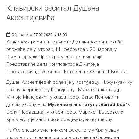
Клавирски реситал Душана
Међународна
Аксентијевића
Објављено 07.02.2020. у 13:05
Клавирски реситал пијанисте Душана Аксентијевића
одржаће се у уторак, 11. фебруара у 20 часова, у
Свечаној сали Прве крагујевачке гимназије.
Представиће дела композитора Дмитрија
Шостаковича, Лудвиг ван Бетовена и Франца Шуберта.
Душан Аксентијевић рођен је у Крагујевцу. Нижу музичку
школу завршио је у Крагујевцу - Музичка школа „др
Милоје Милојевић“, у класи проф. Сање Пантовић и
делом у Ослу – на
Музичко
м
институт
у
„
Barratt Due
“ у
Ослу (Норвешка), у класи проф. Марине Пљасове. У
Крагујевцу је завршио и средњу музичку школу.
На Филолошко-уметничком факултету у Крагујевцу
уписује и дипломира основне студије на Одсеку за