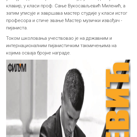
клавир, у класи проф. Сање Вукосављевић Миленић, а
затим уписује и завршава мастер студије у класи истог
професора и стиче звање Мастер музички извођач -
пијаниста.
Током школовања учествовао је на државним и
интернационалним пијанистичким такмичењима на
којима осваја бројне награде.