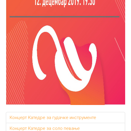
Концерт Катедре за гудачке инструменте
Концерт Катедре за соло певање