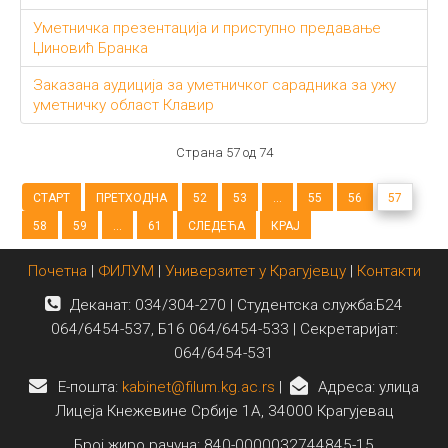
Уметничка презентација и приступно предавање
Џиновић Бранка
Заказана аудиција за уметничког сарадника за ужу
уметничку област Клавир
Страна 57 од 74
СТАРТ
ПРЕТХОДНА
52
53
...
55
56
57
58
59
...
61
СЛЕДЕЋА
КРАЈ
Почетна
|
ФИЛУМ
|
Универзитет у Крагујевцу
|
Контакти
Деканат: 034/304-270 | Студентска служба:Б24
064/6454-537, Б16 064/6454-533 | Секретаријат:
064/6454-531
E-пошта:
kabinet@filum.kg.ac.rs
|
Адреса: улица
Лицеја Кнежевине Србије 1А, 34000 Крагујевац
Број жиро рачуна: 840-0000032744845-15