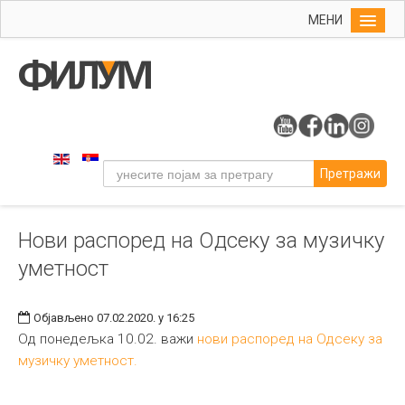
МЕНИ
Почетна
Упис
ФИЛУМ
Студије
Претражи
Наука
Уметност
Нови распоред на Одсеку за музичку
Музичка уметност
уметност
Примењена и ликовна уметност
Галерија
Објављено 07.02.2020. у 16:25
Издаваштво
Од понедељка 10.02. важи
нови распоред на Одсеку за
музичку уметност.
Библиотека
Студенти