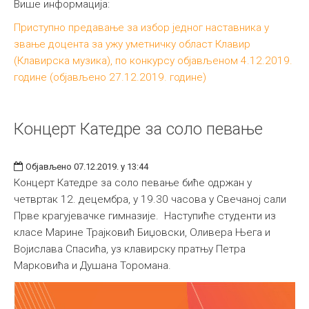
Више информација:
Приступно предавање за избор једног наставника у
звање доцента за ужу уметничку област Клавир
(Клавирска музика), по конкурсу објављеном 4.12.2019.
године (објављено 27.12.2019. године)
Концерт Катедре за соло певање
Објављено 07.12.2019. у 13:44
Концерт Катедре за соло певање биће одржан у
четвртак 12. децембра, у 19.30 часова у Свечаној сали
Прве крагујевачке гимназије. Наступиће студенти из
класе Марине Трајковић Биџовски, Оливера Њега и
Војислава Спасића, уз клавирску пратњу Петра
Марковића и Душана Торомана.