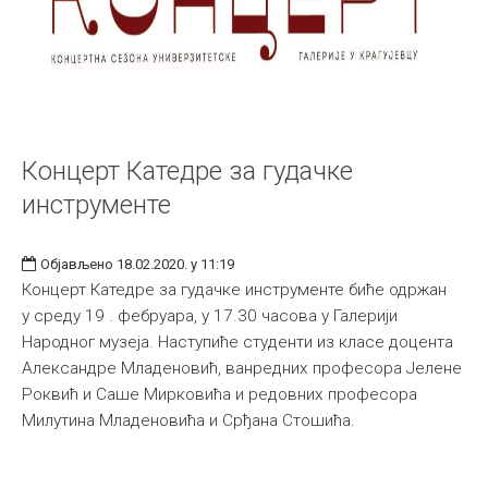
Концерт Катедре за гудачке
инструменте
Објављено 18.02.2020. у 11:19
Концерт Катедре за гудачке инструменте биће одржан
у среду 19 . фебруара, у 17.30 часова у Галерији
Народног музеја. Наступиће студенти из класе доцента
Александре Младеновић, ванредних професора Јелене
Роквић и Саше Мирковића и редовних професора
Милутина Младеновића и Срђана Стошића.