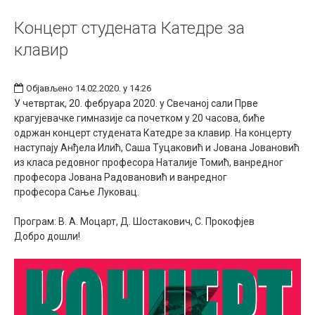
Концерт студената Катедре за
клавир
Објављено 14.02.2020. у 14:26
У четвртак, 20. фебруара 2020. у Свечаној сали Прве
крагујевачке гимназије са почетком у 20 часова, биће
одржан концерт студената Катедре за клавир. На концерту
наступају Анђела Илић, Саша Туцаковић и Јована Јовановић
из класа редовног професора Наталије Томић, ванредног
професора Јована Радовановић и ванредног
професора Сање Луковац.
Програм: В. А. Моцарт, Д. Шостакович, С. Прокофјев
Добро дошли!