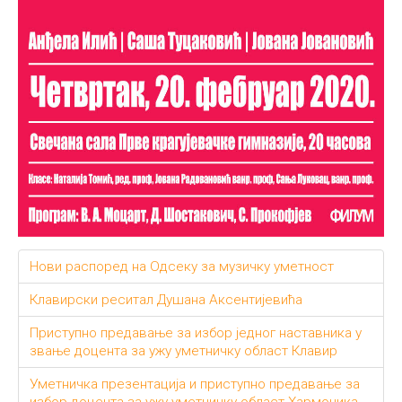
Нови распоред на Одсеку за музичку уметност
Клавирски реситал Душана Аксентијевића
Приступно предавање за избор једног наставника у
звање доцента за ужу уметничку област Клавир
Уметничка презентација и приступно предавање за