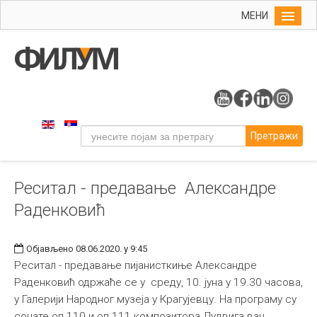
МЕНИ
Почетна
Упис
ФИЛУМ
Студије
Претражи
Наука
Уметност
Реситал - предавање Александре
Музичка уметност
Раденковић
Примењена и ликовна уметност
Галерија
Објављено 08.06.2020. у 9:45
Издаваштво
Реситал - предавање пијанисткиње Александре
Раденковић одржаће се у среду, 10. јуна у 19.30 часова,
Библиотека
у Галерији Народног музеја у Крагујевцу. На програму су
Студенти
сонате оп.110 и оп.111 композитора Лудвига ван