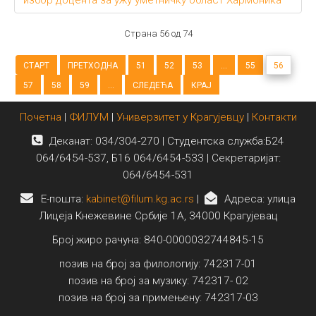
избор доцента за ужу уметничку област Хармоника
Страна 56 од 74
СТАРТ
ПРЕТХОДНА
51
52
53
...
55
56
57
58
59
...
СЛЕДЕЋА
КРАЈ
Почетна
|
ФИЛУМ
|
Универзитет у Крагујевцу
|
Контакти
Деканат: 034/304-270 | Студентска служба:Б24
064/6454-537, Б16 064/6454-533 | Секретаријат:
064/6454-531
E-пошта:
kabinet@filum.kg.ac.rs
|
Адреса: улица
Лицеја Кнежевине Србије 1А, 34000 Крагујевац
Број жиро рачуна: 840-0000032744845-15
позив на број за филологију: 742317-01
позив на број за музику: 742317- 02
позив на број за примењену: 742317-03