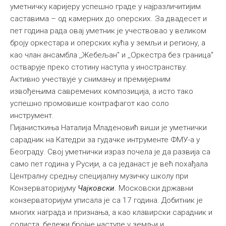
уметничку каријеру успешно граде у најразличитијим
саставима – од камерних до оперских. За двадесет и
пет година рада овај уметник је учествoвао у великом
броју оркестара и оперских кућа у земљи и региону, а
као члан ансамбла ,,Жебељан" и ,,Оркестра без граница"
остварује преко стотину наступа у иностранству.
Активно учествује у снимању и премијерним
извођењима савремених композиција, а исто тако
успешно промовише контрафагот као соло
инструмент.
Пијанисткиња Наталија Младеновић виши је уметнички
сарадник на Катедри за гудачке интрументе ФМУ-а у
Београду. Свој уметнички израз почела је да развија са
само пет година у Русији, а са једанаст је већ похађала
Централну средњу специјалну музичку школу при
Конзерваторијуму
Чајковски
. Московски државни
конзерваторијум уписала је са 17 година. Добитник је
многих награда и признања, а као клавирски сарадник и
солиста, бележи бројне наступе у земљи и