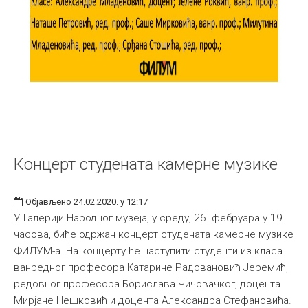
Концерт студената камерне музике
Објављено 24.02.2020. у 12:17
У Галерији Народног музеја, у среду, 26. фебруара у 19
часова, биће одржан концерт студената камерне музике
ФИЛУМ-а. На концерту ће наступити студенти из класа
ванредног професора Катарине Радовановић Јеремић,
редовног професора Борислава Чичовачког, доцента
Мирјане Нешковић и доцента Александра Стефановића.