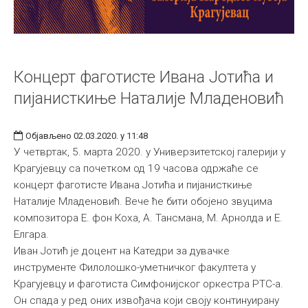
Концерт фаготисте Ивана Јотића и
пијанисткиње Наталије Младеновић
Објављено 02.03.2020. у 11:48
У четвртак, 5. марта 2020. у Универзитетској галерији у
Крагујевцу са почетком од 19 часова одржаће се
концерт фаготисте Ивана Јотића и пијанисткиње
Наталије Младеновић. Вече ће бити обојено звуцима
композитора Е. фон Коха, А. Тансмана, М. Арнолда и Е.
Елгара.
Иван Јотић је доцент на Катедри за дувачке
инструменте Филолошко-уметничког факултета у
Крагујевцу и фаготиста Симфонијског оркестра РТС-а.
Он спада у ред оних извођача који своју континуирану