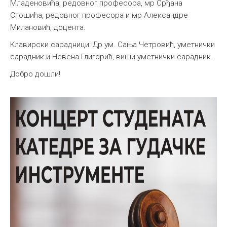
Младеновића, редовног професора, мр Срђана
Стошића, редовног професора и мр Александре
Милановић, доцента.
Клавирски сарадници: Др ум. Сања Четровић, уметнички
сарадник и Невена Глигорић, виши уметнички сарадник.
Добро дошли!