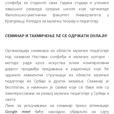
солфеђа за студенте свих година студија и ученике
завршног разреда средње школе које организује
Филолошко-уметнички факултет Универзитета у
Крагујевцу, Катедра за музичку теорију и педагогију.
СЕМИНАР И ТАКМИЧЕЊЕ ЋЕ СЕ ОДРЖАТИ OНЛАЈН!
Организација семинара из области музичке педагогије
под називом Настава солфеђа и музичке културе -
методе рада кроз искуства и/или компаративни
дијалог предвиђа предавања и радионице које ће
одржати еминентни стручњаци из области музичке
педагогије из Србије и других земаља. Семинар је
бесплатан, а намењен је свима који се баве или су
заинтересовани за развој музичке педагогије у Србији и
свету.
Линк за укључивање на семинар преко апликације
Google meet
биће накнадно објављен на сајту