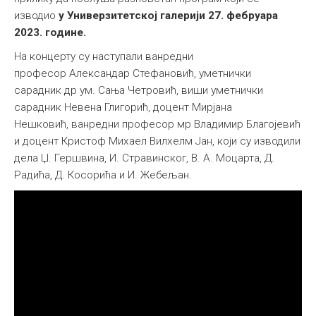
изводио
у Универзитетској галерији 27. фебруара
2023. године.
На концерту су наступали ванредни
професор Александар Стефановић, уметнички
сарадник др ум. Сања Четровић, виши уметнички
сарадник Невена Глигорић, доцент Мирјана
Нешковић, ванредни професор мр Владимир Благојевић
и доцент Кристоф Михаел Вилхелм Јан, који су изводили
дела Џ. Гершвина, И. Стравинског, В. А. Моцарта, Д.
Радића, Д. Косорића и И. Жебељан.