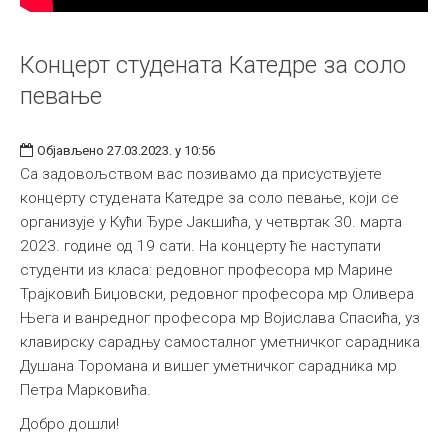
Концерт студената Катедре за соло
певање
Објављено 27.03.2023. у 10:56
Са задовољством вас позивамо да присуствујете
концерту студената Катедре за соло певање, који се
организује у Кући Ђуре Јакшића, у четвртак 30. марта
2023. године од 19 сати. На концерту ће наступати
студенти из класа: редовног професора мр Марине
Трајковић Биџовски, редовног професора мр Оливера
Њега и ванредног професора мр Војислава Спасића, уз
клавирску сарадњу самосталног уметничког сарадника
Душана Торомана и вишег уметничког сарадника мр
Петра Марковића.
Добро дошли!