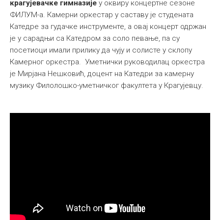
крагујевачке гимназије
у оквиру концертне сезоне
Међународна
ФИЛУМ-а. Камерни оркестар у саставу је студената
Катедре за гудачке инструменте, а овај концерт одржан
је у сарадњи са Катедром за соло певање, па су
посетиоци имали прилику да чују и солисте у склопу
Камерног оркестра. Уметнички руководилац оркестра
је Мирјанa Нешковић, доцент на Катедри за камерну
музику Филолошко-уметничког факултета у Крагујевцу.