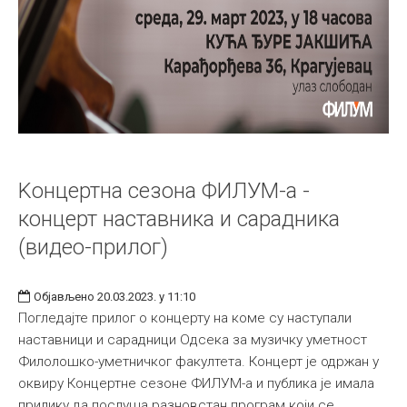
Kонцертна сезона ФИЛУМ-а -
концерт наставника и сарадника
(видео-прилог)
Објављено 20.03.2023. у 11:10
Погледајте прилог о концерту на коме су наступали
наставници и сарадници Одсека за музичку уметност
Филолошко-уметничког факултета. Концерт је одржан у
оквиру Концертне сезоне ФИЛУМ-а и публика је имала
прилику да послуша разновстан програм који се