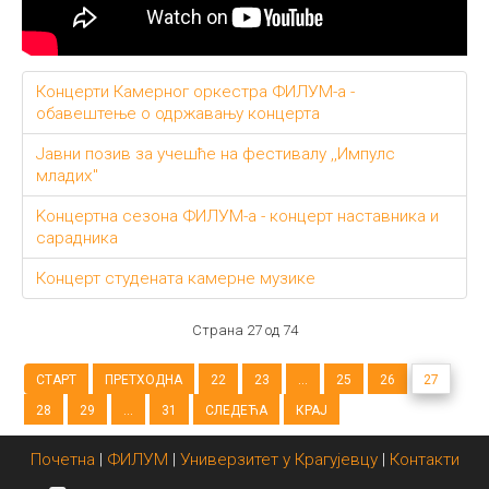
Концерти Камерног оркестра ФИЛУМ-а -
обавештење о одржавању концерта
Јавни позив за учешће на фестивалу ,,Импулс
младих"
Kонцертна сезона ФИЛУМ-а - концерт наставника и
сарадника
Концерт студената камерне музике
Страна 27 од 74
СТАРТ
ПРЕТХОДНА
22
23
...
25
26
27
28
29
...
31
СЛЕДЕЋА
КРАЈ
Почетна
|
ФИЛУМ
|
Универзитет у Крагујевцу
|
Контакти