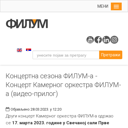
МЕНИ
Почетна
Упис
ФИЛУМ
Студије
Претражи
Наука
Уметност
Концертна сезона ФИЛУМ-а -
Музичка уметност
Концерт Камерног оркестра ФИЛУМ-
Примењена и ликовна уметност
а (видео-прилог)
Галерија
Издаваштво
Објављено 28.03.2023. у 12:20
Други концерт Камерног оркестра ФИЛУМ-а одржао
Библиотека
се
17. марта 2023. године у Свечаној сали Прве
Студенти