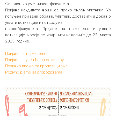
Филолошко-уметничког факултета.
Пријава кандидата врши се преко онлајн упитника. Уз
попуњен пријавни образац/упитник, доставити и доказ о
уплати котизације и потврду из
школе/факултета. Пријаве на такмичење и уплате
котизације морају се извршити најкасније до 22. марта
2023. године.
Пријава на такмичење
Пријава за учешће на семинару
Позивно писмо са пропозицијама
Pozivno pismo sa propozicijama