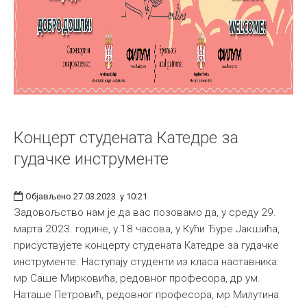
Концерт студената Катедре за
гудачке инструменте
Објављено 27.03.2023. у 10:21
Задовољство нам је да вас позовамо да, у среду 29.
марта 2023. године, у 18 часова, у Кући Ђуре Јакшића,
присуствујете концерту студената Катедре за гудачке
инструменте. Наступају студенти из класа наставника:
мр Саше Мирковића, редовног професора, др ум.
Наташе Петровић, редовног професора, мр Милутина