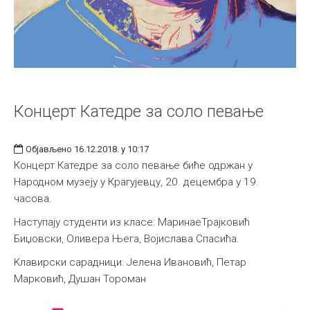
Концерт Катедре за соло певање
Објављено 16.12.2018. у 10:17
Концерт Катедре за соло певање биће одржан у
Народном музеју у Крагујевцу, 20. децембра у 19.
часова.
Наступају студенти из класе: МаринаеТрајковић
Биџовски, Оливера Њега, Војислава Спасића.
Kлавирски сарадници: Јелена Ивановић, Петар
Марковић, Душан Тороман