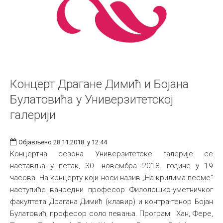
Концерт Драгане Димић и Бојана
Булатовића у Универзитетској
галерији
Објављено 28.11.2018. у 12:44
Концертна сезона Универзитетске галерије се
наставља у петак, 30. новембра 2018. године у 19
часова. На концерту који носи назив „На крилима песме“
наступиће ванредни професор Филолошко-уметничког
факултета Драгана Димић (клавир) и контра-тенор Бојан
Булатовић, професор соло певања. Програм: Хан, Фере,