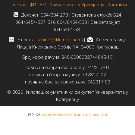
Почетна
|
ФИЛУМ
|
Универзитет у Крагујевцу
|
Контакти
Деканат: 034/304-270 | Студентска служба:Б24
064/6454-537, Б16 064/6454-533 | Секретаријат:
064/6454-531
E-пошта:
kabinet@filum.kg.ac.rs
|
Адреса: улица
Лицеја Кнежевине Србије 1А, 34000 Крагујевац
Број жиро рачуна: 840-0000032744845-15
позив на број за филологију: 742317-01
позив на број за музику: 742317- 02
позив на број за примењену: 742317-03
© 2026 Филолошко-уметнички факултет Универзитета у
Крагујевцу
© 2026
Филолошко-уметнички факултет