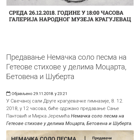
Предавање Немачка соло песма на
Гетеове стихове у делима Моцарта,
Бетовена и Шуберта
Објављено 29.11.2018. у 23:21
У Свечаној сали Друге крагујевачке гимназије, 8. 12.
2018, у 12 часова, биће одржано предавање Сање
Пантовић и Мирка Јеремића
Немачка соло песма на
Гетеове стихове у делима Моцарта, Бетовена и Шуберта.