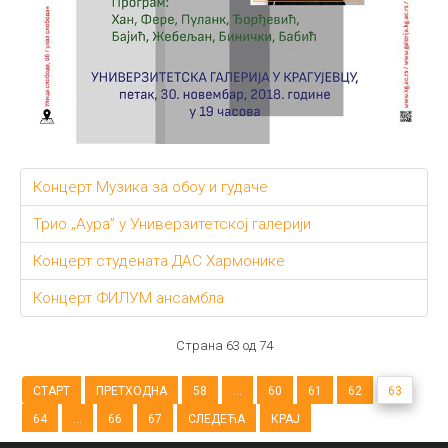
Концерт Музика за обоу и гудаче
Трио „Аура” у Универзитетској галерији
Концерт студената ДАС Хармонике
Концерт ФИЛУМ ансамбла
Страна 63 од 74
СТАРТ
ПРЕТХОДНА
58
...
60
61
62
63
64
...
66
67
СЛЕДЕЋА
КРАЈ