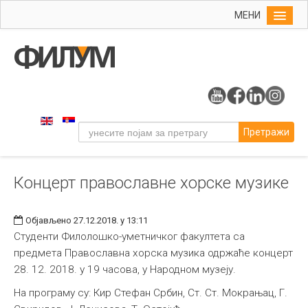
МЕНИ
Почетна
Упис
ФИЛУМ
Студије
Претражи
Наука
Уметност
Концерт православне хорске музике
Музичка уметност
Примењена и ликовна уметност
Објављено 27.12.2018. у 13:11
Галерија
Студенти Филолошко-уметничког факултета са
предмета Православна хорска музика одржаће концерт
Издаваштво
28. 12. 2018. у 19 часова, у Народном музеју.
Библиотека
На програму су: Кир Стефан Србин, Ст. Ст. Мокрањац, Г.
Студенти