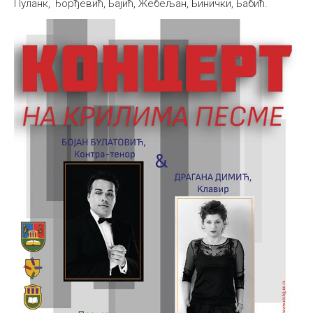
Пуланк, Ђорђевић, Бајић, Жебељан, Бинички, Бабић.