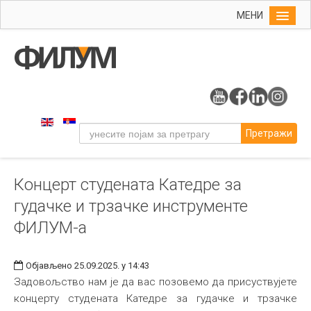
МЕНИ
Почетна
Упис
ФИЛУМ
Студије
Претражи
Наука
Уметност
Концерт студената Катедре за
Музичка уметност
гудачке и трзачке инструменте
Примењена и ликовна уметност
ФИЛУМ-а
Галерија
Издаваштво
Објављено 25.09.2025. у 14:43
Задовољство нам је да вас позовемо да присуствујете
Библиотека
концерту студената Катедре за гудачке и трзачке
Студенти