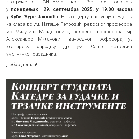
инструменте ФИЛУМ-а који ће се одржати
Међународна
у
понедељак 29. септембра 2025, у 19.00 часова
у Кући Ђуре Јакшића.
На концерту наступају студенти
из класа др ум. Наташе Петровић, редовног професора,
мр Милутина Младеновића, редовног професора, мр
Александре Милановић, ванредног професора, уз
клавирску сарадњу др ум. Сањe Четровић,
уметничког сарадника.
Добро дошли!