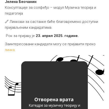
Јелена Беочанин
Консултације за солфеђо – модул Музичка теорија и
педагогија
🔗 Линкови за састанке биће благовремено доступни
пријављеним кандидатима.
Рок за пријаву је
23. април 2025. године.
Заинтересовани кандидати могу се пријавити преко
линка
.