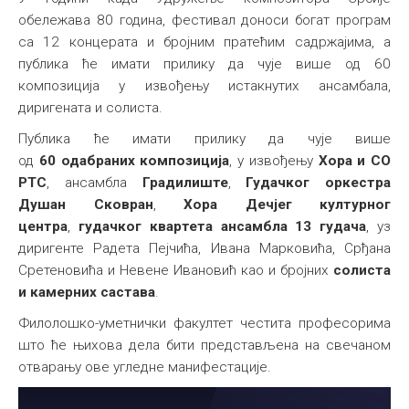
обележава 80 година, фестивал доноси богат програм
са 12 концерата и бројним пратећим садржајима, а
публика ће имати прилику да чује више од 60
композиција у извођењу истакнутих ансамбала,
диригената и солиста.
Публика ће имати прилику да чује више
од
60
одабраних
композиција
, у извођењу
Хора и СО
РТС
, ансамбла
Градилиште
,
Гудачког оркестра
Душан Сковран
,
Хора Дечјег културног
центра
,
гудачког квартета ансамбла 13 гудача
, уз
диригенте Радета Пејчића, Ивана Марковића, Срђана
Сретеновића и Невене Ивановић као и бројних
солиста
и камерних састава
.
Филолошко-уметнички факултет честита професорима
што ће њихова дела бити представљена на свечаном
отварању ове угледне манифестације.