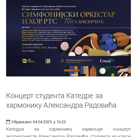
Концерт студента Катедре за
хармонику Александра Радовића
Објављено 04.04.2025. у 16:23
Катедра за хармонику најављује концерт
акоредонисте Александра Радовића, студента из класе