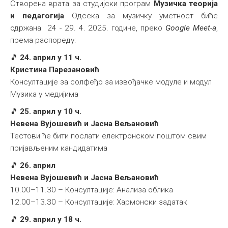
Отворена врата за студијски програм
Музичка теорија
и педагогија
Одсека за музичку уметност биће
одржана 24 - 29. 4. 2025. године, преко
Google Meet-a
,
према распореду:
🎵
24. април у 11 ч.
Кристина Парезановић
Консултације за солфеђо за извођачке модуле и модул
Музика у медијима
🎵
25. април у 10 ч.
Невена Вујошевић и Јасна Вељановић
Тестови ће бити послати електронском поштом свим
пријављеним кандидатима
🎵
26. април
Невена Вујошевић и Јасна Вељановић
10.00–11.30 – Консултације: Анализа облика
12.00–13.30 – Консултације: Хармонски задатак
🎵
29. април у 18 ч.