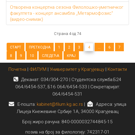
Отворена концертна сезона Филолошко-уметничког
факултета - концерт ансамбла ,,Метармофозис"
(видео-снимак)
Страна 4 од 74
СТАРТ
ПРЕТХОДНА
1
2
3
4
...
6
7
8
9
10
СЛЕДЕЋА
КРАЈ
Почетна
|
ФИЛУМ
|
Универзитет у Крагујевцу
|
Контакти
Деканат: 034/304-270 | Студентска служба:Б24
064/6454-537, Б16 064/6454-533 | Секретаријат:
064/6454-531
E-пошта:
kabinet@filum.kg.ac.rs
|
Адреса: улица
Лицеја Кнежевине Србије 1А, 34000 Крагујевац
Број жиро рачуна: 840-0000032744845-15
позив на број за филологију: 742317-01