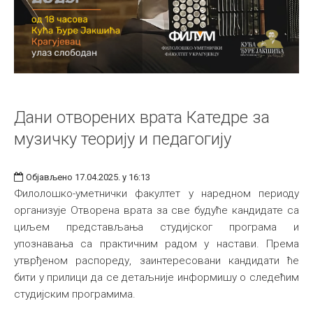
Дани отворених врата Катедре за
музичку теорију и педагогију
Објављено 17.04.2025. у 16:13
Филолошко-уметнички факултет у наредном периоду
организује Отворена врата за све будуће кандидате са
циљем представљања студијског програма и
упознавања са практичним радом у настави. Према
утврђеном распореду, заинтересовани кандидати ће
бити у прилици да се детаљније информишу о следећим
студијским програмима.