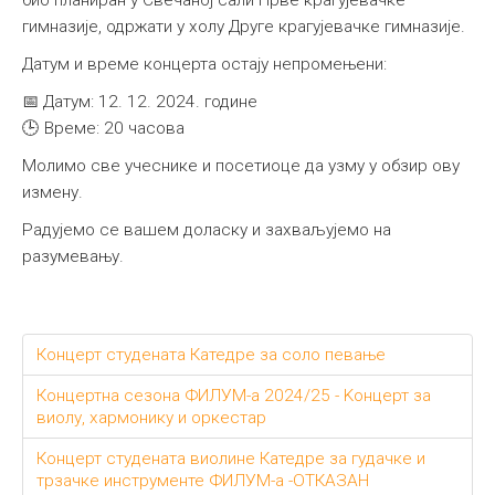
био планиран у Свечаној сали Прве крагујевачке
гимназије, одржати у холу Друге крагујевачке гимназије.
Датум и време концерта остају непромењени:
📅 Датум: 12. 12. 2024. године
🕒 Време: 20 часова
Молимо све учеснике и посетиоце да узму у обзир ову
измену.
Радујемо се вашем доласку и захваљујемо на
разумевању.
Концерт студената Катедре за соло певање
Концертна сезона ФИЛУМ-а 2024/25 - Kонцерт за
виолу, хармонику и оркестар
Концерт студената виолине Катедре за гудачке и
трзачке инструменте ФИЛУМ-а -ОТКАЗАН