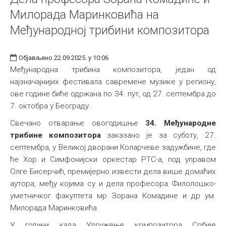
Милорада Маринковића на
Међународној трибини композитора
Објављено 22.09.2025. у 10:06
Међународна трибина композитора, један од
најзначајнијих фестивала савремене музике у региону,
ове године биће одржана по 34. пут, од 27. септембра до
7. октобра у Београду.
Свечано отварање oвогодишњe
34. Међународнe
трибинe композиторa
заказано је за суботу, 27.
септембра, у Великој дворани Коларчеве задужбине, где
ће Хор и Симфонијски оркестар РТС-а, под управом
Олге Бисерчић, премијерно извести дела више домаћих
аутора, међу којима су и дела професора Филолошко-
уметничког факултета мр Зорана Комадине и др ум.
Милорада Маринковића.
У години када Удружење композитора Србије