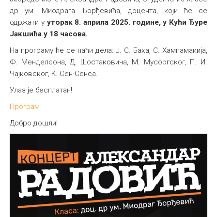
др ум. Миодрага Ђорђевића, доцента, који ће се
одржати у
уторак 8. априла 2025. године, у Кући Ђуре
Јакшића у 18 часова.
На програму ће се наћи дела: Ј. С. Баха, С. Хампамакија,
Ф. Менделсона, Д. Шостаковича, М. Мусоргског, П. И.
Чајковског, К. Сен-Сенса.
Улаз је бесплатан!
Програм
Добро дошли!