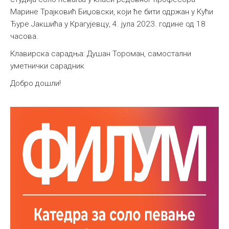
Марине Трајковић Биџовски, који ће бити одржан у Кући
Међународна
Ђуре Јакшића у Крагујевцу, 4. јула 2023. године од 18
часова.
Клавирска сарадња: Душан Тороман, самостални
уметнички сарадник
Добро дошли!