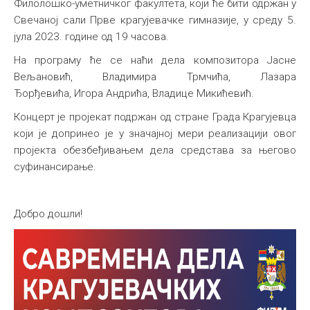
Филолошко-уметничког факултета, који ће бити одржан у
Свечаној сали Прве крагујевачке гимназије, у среду 5.
јула 2023. године од 19 часова.
На програму ће се наћи дела композитора Јаснe
Вељановић, Владимирa Трмчићa, Лазарa
Ђорђевићa, Игорa Андрићa, Владицe Микићевић.
Концерт је пројекат подржан од стране Града Крагујевца
који је допринео је у значајној мери реализацији овог
пројекта обезбеђивањем дела средстава за његово
суфинансирање.
Добро дошли!