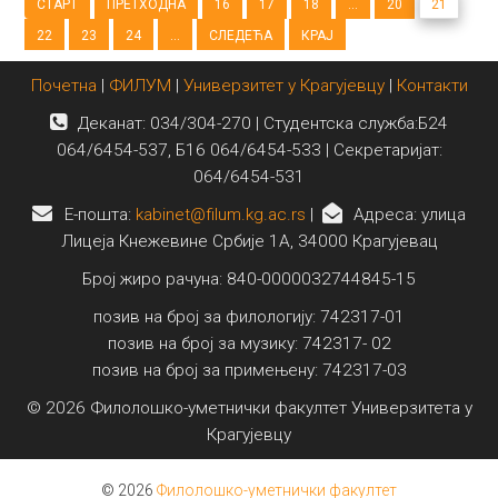
СТАРТ
ПРЕТХОДНА
16
17
18
...
20
21
22
23
24
...
СЛЕДЕЋА
КРАЈ
Почетна
|
ФИЛУМ
|
Универзитет у Крагујевцу
|
Контакти
Деканат: 034/304-270 | Студентска служба:Б24
064/6454-537, Б16 064/6454-533 | Секретаријат:
064/6454-531
E-пошта:
kabinet@filum.kg.ac.rs
|
Адреса: улица
Лицеја Кнежевине Србије 1А, 34000 Крагујевац
Број жиро рачуна: 840-0000032744845-15
позив на број за филологију: 742317-01
позив на број за музику: 742317- 02
позив на број за примењену: 742317-03
© 2026 Филолошко-уметнички факултет Универзитета у
Крагујевцу
© 2026
Филолошко-уметнички факултет