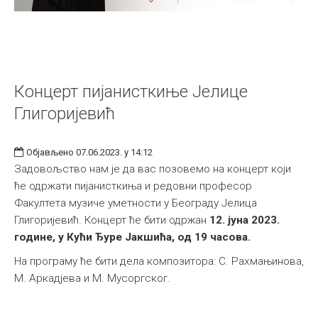
Концерт пијанисткиње Јелице
Глигоријевић
Објављено 07.06.2023. у 14:12
Задовољство нам је да вас позовемо на концерт који
ће одржати пијанисткиња и редовни професор
Факултета музиче уметности у Београду Јелица
Глигоријевић. Концерт ће бити одржан
12. јуна 2023.
године, у Кући Ђуре Јакшића, од 19 часова.
На програму ће бити дела композитора: С. Рахмањинова,
М. Аркадјева и М. Мусоргског.