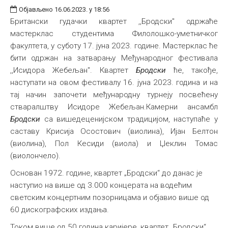
Објављено 16.06.2023. у 18:56
Британски гудачки квартет ,,Бродски" одржаће
мастерклас студентима Филолошко-уметничког
факултета, у суботу 17. јуна 2023. године. Мастерклас ће
бити одржан на затварању Међународног фестивала
,,Исидора Жебељан". Квартет
Бродски
ће, такође,
наступати на овом фестивалу 16. јуна 2023. година и на
тај начин започети међународну турнеју посвећену
стваралштву Исидоре Жебељан.Камерни ансамбл
Бродски
са вишедеценијском традицијом, наступаће у
саставу Крисија Осостович (виолина), Ијан Белтон
(виолина), Пол Кесиди (виола) и Џеклин Томас
(виолончело).
Основан 1972. године, квартет „Бродски“ до данас је
наступио на више од 3.000 концерата на водећим
светским концертним позорницама и објавио више од
60 дискографских издања.
Током више од 50 година каријере, квартет „Бродски“