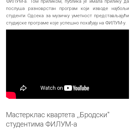
ФИЛУМ-а. Том приликом, публика је имала прилику да
послуша разноврстан програм који изводе најбољи
студенти Одсека за музичку уметност представљајући
студијске програме које успешно похађају на ФИЛУМ-у.
Мастерклас квартета ,,Бродски"
студентима ФИЛУМ-а