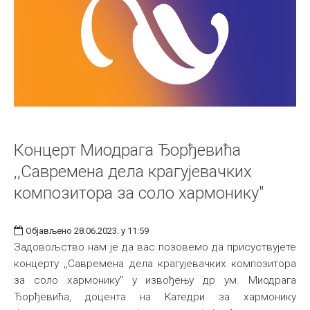
Концерт Миодрага Ђорђевића
,,Савремена дела крагујевачких
композитора за соло хармонику"
Објављено 28.06.2023. у 11:59
Задовољство нам је да вас позовемо да присуствујете
концерту ,,Савремена дела крагујевачких композитора
за соло хармонику" у извођењу др ум. Миодрага
Ђорђевића, доцента на Катедри за хармонику