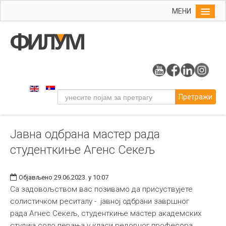
МЕНИ
Почетна
Упис
ФИЛУМ
Студије
Претражи
Наука
Уметност
Јавна одбрана мастер рада
Музичка уметност
студенткиње Агенс Секељ
Примењена и ликовна уметност
Галерија
Објављено 29.06.2023. у 10:07
Издаваштво
Са задовољством вас позивамо да присуствујете
солистичком реситалу - јавној одбрани завршног
Библиотека
рада Агнес Секељ, студенткиње мастер академских
Студенти
студија соло певања у класи редовног професора