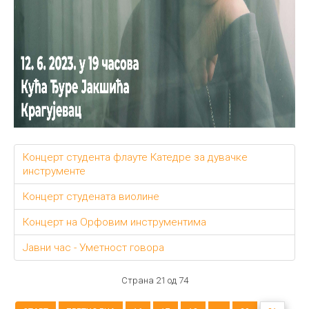
Концерт студента флауте Катедре за дувачке
инструменте
Концерт студената виолине
Концерт на Орфовим инструментима
Jавни час - Уметност говора
Страна 21 од 74