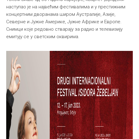
наступао је на највећим фестивалима и у престижним
концертним дворанама широм Аустралије, Азије,
Северне и Јужне Америке, Јужне Африке и Европе.
Снимци које редовно стварaју за радио и телевизију
емитују се у светским оквирима.