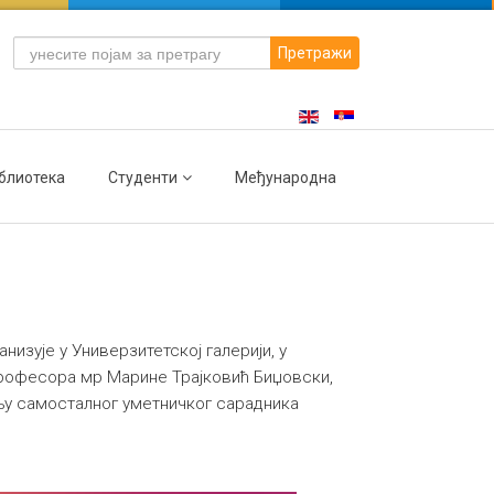
Претражи
блиотека
Студенти
Међународна
изује у Универзитетској галерији, у
 професора мр Марине Трајковић Биџовски,
у самосталног уметничког сарадника