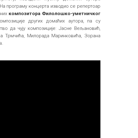
 На програму концерта изводио се репертоар
ених
композитора Филолошко-уметничког
мпозиције других домаћих аутора, па су
во да чују композиције: Јасне Вељановић,
а Трмчића, Милорада Маринковића, Зорана
в.