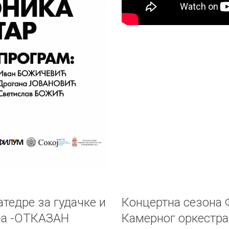
тедре за гудачке и
Концертна сезона 
-а -ОТКАЗАН
Камерног оркестр