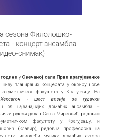
на сезона Филолошко-
ета - концерт ансамбла
видео-снимак)
 године
у
Свечаној сали Прве крагујевачке
 низу планираних концерата у оквиру нове
о-уметничког факултета у Крагујевцу. На
м
Хексагон - шест визија за гудачки
н од најзачајнијих домаћих ансамбла –
етнички руководилац Саша Мирковић, редовни
уметничком факултету у Крагујевцу, и
ановић (клавир), редовна професорка на
ултету, изводећи музику домаћих аутора