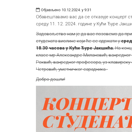
Објављено 10.12.2024. у 9:31
Обавештавамо вас да се отказује концерт ст
среду 11. 12. 2024. године у Кући Ђуре Јакши
Задовољство нам је да вас позовемо да при
студената виолине који ће се одржати у
сред
18.30 часова у Кући Ђуре Јакшића.
На конц
класе мр Александре Милановић, ванредног
Роквић, ванредног професора, уз клавирску
Четровић, уметничког сарадника.
Добро дошли!