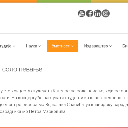
тудије
Наука
Уметност
Издаваштво
Би
а соло певање
те концерту студената Катедре за соло певање, који се орган
сати. На концерту ће наступати студенти из класа: редовног
овног професора мр Војислава Спасића, уз клавирску сарадњ
 сарадника мр Петра Марковића.