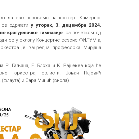
во да вас позовемо на концерт Камерног
е се одржати
у уторак, 3. децембра 2024.
ве крагујевачке гимназије
, са почетком од
води се у склопу Концертне сезоне ФИЛУМ-а,
оркестра је ванредна професорка Мирјанa
 Р. Гаљана, Е. Блоха и К. Рајнекеа која ће
ног оркестра, солисти: Јован Пајовић
(флаута) и Сара Минић (виола)