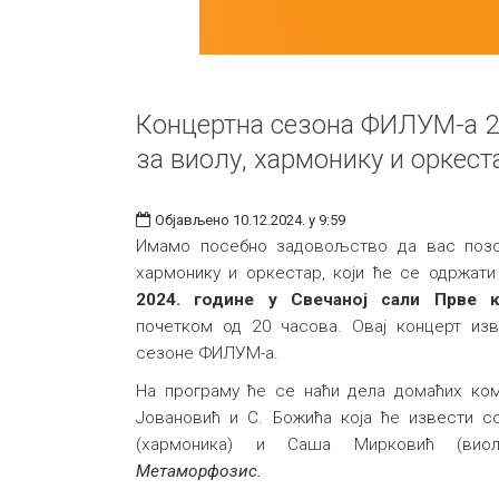
Концертна сезона ФИЛУМ-а 2
за виолу, хармонику и оркест
Објављено 10.12.2024. у 9:59
Имамо посебно задовољство да вас позо
хармонику и оркестар, који ће се одржат
2024. године у Свечаној сали Прве кр
почетком од 20 часова. Овај концерт из
сезоне ФИЛУМ-а.
На програму ће се наћи дела домаћих ком
Јовановић и С. Божића која ће извести со
(хармоника) и Саша Мирковић (вио
Метаморфозис.