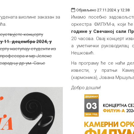
Објављено 27.11.2024. у 12:38
удената виолине заказан за
Имамо посебно задовољст
ћа.
оркестра ФИЛУМ-а, који ћ
године у Свечаној сали Пр
суствујете концерту
20 часова. Овај концерт из
у 11. децембра 2024, у
а уметнички руководилац 
ерту наступају студенти из
Нешковић.
 професора и мр Јелене
 сарадњу др ум. Сањe
На програму ће се наћи дела
извести, у пратњи Камер
(хармоника), Јована Мршуља 
Добро дошли!