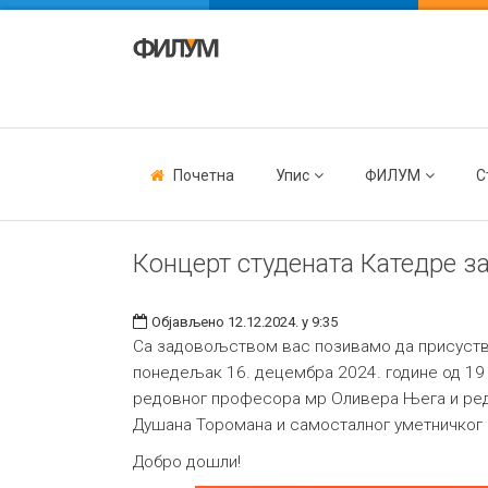
Почетна
Упис
ФИЛУМ
С
Концерт студената Катедре з
Објављено 12.12.2024. у 9:35
Са задовољством вас позивамо да присуствује
понедељак 16. децембра 2024. године од 19 
редовног професора мр Оливера Њега и ред
Душана Торомана и самосталног уметничког
Добро дошли!