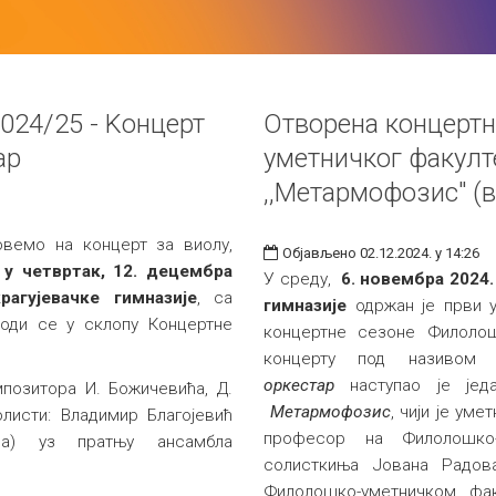
024/25 - Kонцерт
Отворена концерт
ар
уметничког факулт
,,Метармофозис" (
вемо на концерт за виолу,
Објављено 02.12.2024. у 14:26
и
у четвртак, 12. децембра
У среду,
6. новембра 2024.
агујевачке гимназије
, са
гимназије
одржан је први у
води се у склопу Концертне
концертне сезоне Филолошк
концерту под називо
оркестар
наступао је једа
позитора И. Божичевића, Д.
Метармофозис
, чији је ум
листи: Владимир Благојевић
професор на Филолошко-
ла) уз пратњу ансамбла
солисткиња Јована Радов
Филолошко-уметничком фак