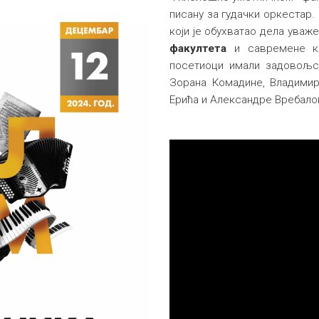
писану за гудачки оркестар.
који је обухватао дела уваж
факултета
и савремене ко
посетиоци имали задовољст
Зорана Комадине, Владимир
Ерића и Александре Вребало