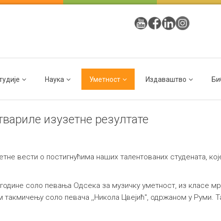
тудије
Наука
Уметност
Издаваштво
Би
вариле изузетне резултате
етне вести о постигнућима наших талентованих студената, које
године соло певања Одсека за музичку уметност, из класе мр
 такмичењу соло певача ,,Никола Цвејић", одржаном у Руми. Т