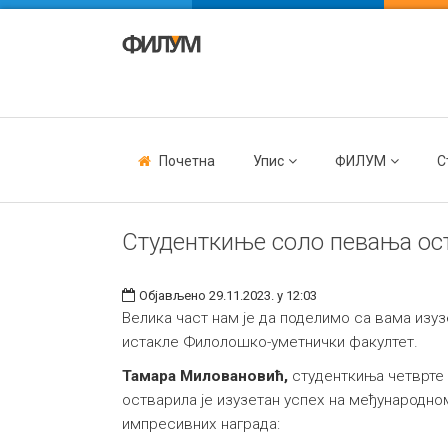
Почетна
Упис
ФИЛУМ
С
Студенткиње соло певања ост
Објављено 29.11.2023. у 12:03
Велика част нам је да поделимо са вама изуз
истакле Филолошко-уметнички факултет.
Тамара Миловановић,
студенткиња четврте 
остварила је изузетан успех на међународном
импресивних награда: