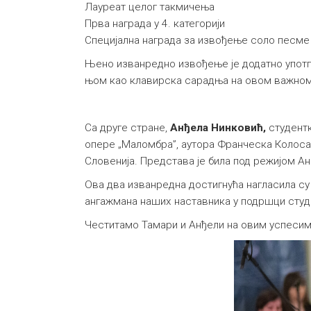
Лауреат целог такмичења
Прва награда у 4. категорији
Специјална награда за извођење соло песме
Њено изванредно извођење је додатно употп
њом као клавирска сарадња на овом важном 
Са друге стране,
Анђела Нинковић,
студентк
опере „Маломбра”, аутора Франческа Колосант
Словенија. Представа је била под режијом Ане 
Ова два изванредна достигнућа нагласила су
ангажмана наших наставника у подршци студе
Честитамо Тамари и Анђели на овим успесим