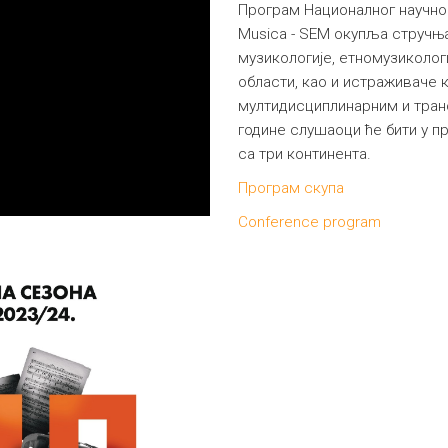
Програм Националног научног
Musica - SEM окупља стручња
музикологије, етномузикологи
области, као и истраживаче 
мултидисциплинарним и тра
године слушаоци ће бити у п
са три континента.
Програм скупа
Conference program