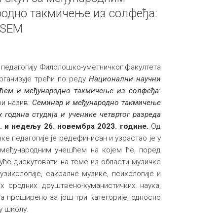
одно такмичење из солфеђа:
- SEM
и педагогију Филолошко-уметничког факултета
организује трећи по реду
Национални научни
ћем и међународно такмичење из солфеђа:
ри назив:
Семинар и међународно такмичење
 година студија и ученике четвртог разреда
. и недељу 26. новембра 2023. године.
Од
ке педагогије је редефинисан и узрастао је у
 међународним учешћем на којем ће, поред
гуће дискутовати на теме из области музичке
музикологије, сакралне музике, психологије и
х сродних друштвено-хуманистичких наука,
а проширено за још три категорије, односно
у школу.