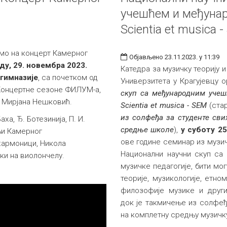
учешћем и међунар
Scientia et musica 
мо на концерт Камерног
Објављено 23.11.2023. у 11:39
ду, 29. новембра 2023.
Катедра за музичку теорију 
 гимназије
, са почетком од
Универзитета у Крагујевцу 
 Концертне сезоне ФИЛУМ-а,
скуп са међународним учеш
т Мирјанa Нешковић.
Scientia et musica - SEM
(ста
из солфеђа за студенте свих
аха, Ђ. Ботезинија, П. И.
средње школе
),
у суботу 25
тњи Камерног
ове године семинар из музич
хармоници, Никола
Национални научни скуп са
ски на виолончелу.
музичке педагогије, бити мо
теорије, музикологије, етно
филозофије музике и други
док је такмичење из солфеђ
на комплетну средњу музичк