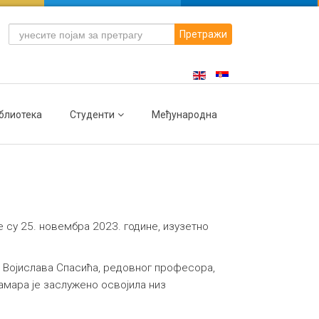
Претражи
блиотека
Студенти
Међународна
 су 25. новембра 2023. године, изузетно
 Војислава Спасића, редовног професора,
амара је заслужено освојила низ