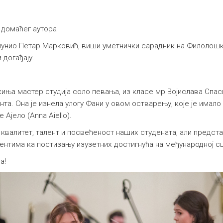
 домаћег аутора
унио Петар Марковић, виши уметнички сарадник на Филолошко-
догађају.
иња мастер студија соло певања, из класе мр Војислава Спас
а. Она је изнела улогу Фани у овом остварењу, које је имало 
Ајело (Anna Aiello).
 квалитет, талент и посвећеност наших студената, али предст
нтима ка постизању изузетних достигнућа на међународној с
а!