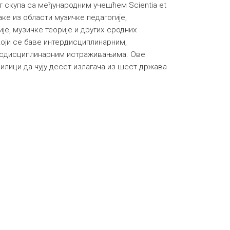
 скупа са међународним учешћем Scientia et
ке из области музичке педагогије,
је, музичке теорије и других сродних
који се баве интердисциплинарним,
нсдисциплинарним истраживањима. Ове
рилици да чују десет излагача из шест држава