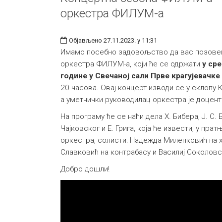
оркестра ФИЛУМ-а
Објављено 27.11.2023. у 11:31
Имамо посебно задовољство да вас позове
оркестра ФИЛУМ-а, који ће се одржати
у сре
године у Свечаној сали Прве крагујевачке
20 часова. Овај концерт изводи се у склопу
а уметнички руководилац оркестра је доцен
На програму ће се наћи дела Х. Бибера, Ј. С. Б
Чајковског и Е. Грига, која ће извести, у пра
оркестра, солисти: Надежда Миленковић на 
Славковић на контрабасу и Василиј Соколов
Добро дошли!