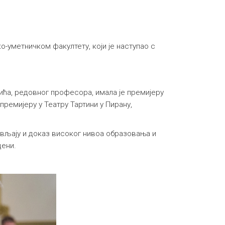
уметничком факултету, који је наступао с
ића, редовног професора, имала је премијеру
премијеру у Театру Тартини у Пирану,
ављају и доказ високог нивоа образовања и
цени.