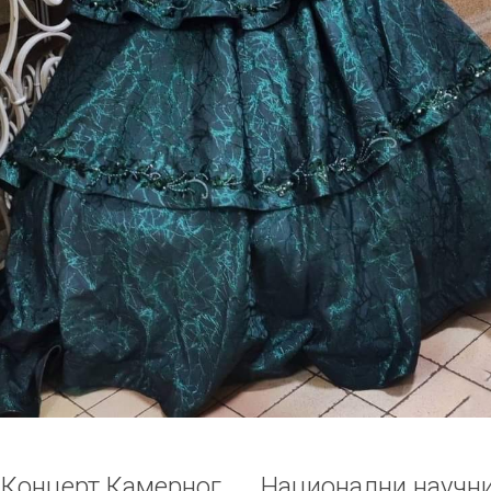
 Концерт Камерног
Национални научни