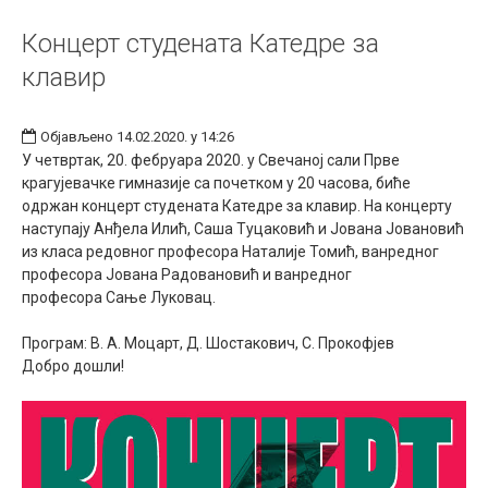
Концерт студената Катедре за
клавир
Објављено 14.02.2020. у 14:26
У четвртак, 20. фебруара 2020. у Свечаној сали Прве
крагујевачке гимназије са почетком у 20 часова, биће
одржан концерт студената Катедре за клавир. На концерту
наступају Анђела Илић, Саша Туцаковић и Јована Јовановић
из класа редовног професора Наталије Томић, ванредног
професора Јована Радовановић и ванредног
професора Сање Луковац.
Програм: В. А. Моцарт, Д. Шостакович, С. Прокофјев
Добро дошли!