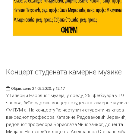
Концерт студената камерне музике
Објављено 24.02.2020. у 12:17
У Галерији Народног музеја, у среду, 26. фебруара у 19
часова, биће одржан концерт студената камерне музике
ФИЛУМ-а. На концерту ће наступити студенти из класа
ванредног професора Катарине Радовановић Јеремић,
редовног професора Борислава Чичовачког, доцента
Мирјане Нешковић и доцента Александра Стефановића.