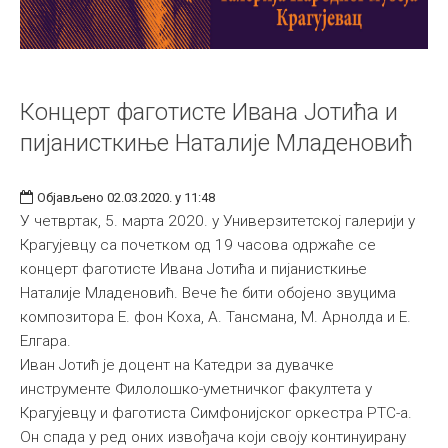
Концерт фаготисте Ивана Јотића и
пијанисткиње Наталије Младеновић
Објављено 02.03.2020. у 11:48
У четвртак, 5. марта 2020. у Универзитетској галерији у
Крагујевцу са почетком од 19 часова одржаће се
концерт фаготисте Ивана Јотића и пијанисткиње
Наталије Младеновић. Вече ће бити обојено звуцима
композитора Е. фон Коха, А. Тансмана, М. Арнолда и Е.
Елгара.
Иван Јотић је доцент на Катедри за дувачке
инструменте Филолошко-уметничког факултета у
Крагујевцу и фаготиста Симфонијског оркестра РТС-а.
Он спада у ред оних извођача који своју континуирану