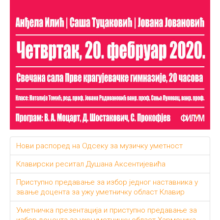
Нови распоред на Одсеку за музичку уметност
Клавирски реситал Душана Аксентијевића
Приступно предавање за избор једног наставника у
звање доцента за ужу уметничку област Клавир
Уметничка презентација и приступно предавање за