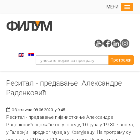
МЕНИ
Почетна
Упис
ФИЛУМ
Студије
Претражи
Наука
Уметност
Реситал - предавање Александре
Музичка уметност
Раденковић
Примењена и ликовна уметност
Галерија
Објављено 08.06.2020. у 9:45
Издаваштво
Реситал - предавање пијанисткиње Александре
Раденковић одржаће се у среду, 10. јуна у 19.30 часова,
Библиотека
у Галерији Народног музеја у Крагујевцу. На програму су
Студенти
сонате оп.110 и оп.111 композитора Лудвига ван