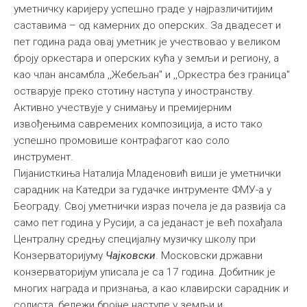
уметничку каријеру успешно граде у најразличитијим
саставима – од камерних до оперских. За двадесет и
пет година рада овај уметник је учествoвао у великом
броју оркестара и оперских кућа у земљи и региону, а
као члан ансамбла ,,Жебељан" и ,,Оркестра без граница"
остварује преко стотину наступа у иностранству.
Активно учествује у снимању и премијерним
извођењима савремених композиција, а исто тако
успешно промовише контрафагот као соло
инструмент.
Пијанисткиња Наталија Младеновић виши је уметнички
сарадник на Катедри за гудачке интрументе ФМУ-а у
Београду. Свој уметнички израз почела је да развија са
само пет година у Русији, а са једанаст је већ похађала
Централну средњу специјалну музичку школу при
Конзерваторијуму
Чајковски
. Московски државни
конзерваторијум уписала је са 17 година. Добитник је
многих награда и признања, а као клавирски сарадник и
солиста, бележи бројне наступе у земљи и