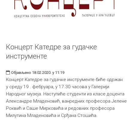
Концерт Катедре за гудачке
инструменте
Објављено 18.02.2020. у 11:19
Концерт Катедре за гудачке инструменте биће одржан
у среду 19 . фебруара, у 17.30 часова у Галерији
Народног музеја. Наступиће студенти из класе доцента
Александре Младеновић, ванредних професора Јелене
Роквић и Саше Мирковића и редовних професора
Милутина Младеновића и Срђана Стошића.