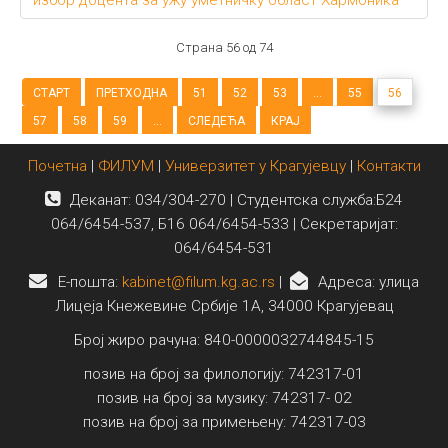
избор доцента за ужу уметничку област Хармоника
Страна 56 од 74
СТАРТ
ПРЕТХОДНА
51
52
53
...
55
56
57
58
59
...
СЛЕДЕЋА
КРАЈ
Почетна
|
ФИЛУМ
|
Универзитет у Крагујевцу
|
Контакти
Деканат: 034/304-270 | Студентска служба:Б24
064/6454-537, Б16 064/6454-533 | Секретаријат:
064/6454-531
E-пошта:
kabinet@filum.kg.ac.rs
|
Адреса: улица
Лицеја Кнежевине Србије 1А, 34000 Крагујевац
Број жиро рачуна: 840-0000032744845-15
позив на број за филологију: 742317-01
позив на број за музику: 742317- 02
позив на број за примењену: 742317-03