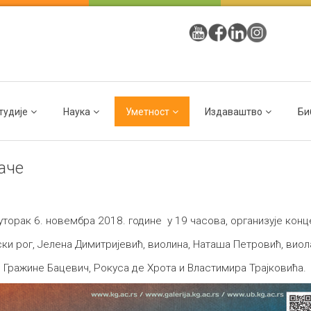
тудије
Наука
Уметност
Издаваштво
Би
аче
уторак 6. новембра 2018. године у 19 часова, организује кон
ски рог, Јелена Димитријевић, виолина, Наташа Петровић, виол
 Гражине Бацевич, Рокуса де Хрота и Властимира Трајковића.