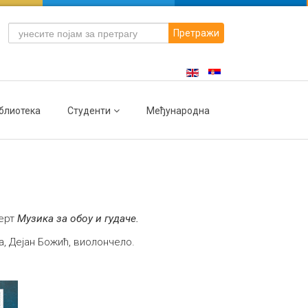
Претражи
блиотека
Студенти
Међународна
церт
Музика за обоу и гудаче.
а, Дејан Божић, виолончело.