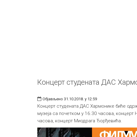
Концерт студената ДАС Харм
Објављено 31.10.2018. у 12:59
Концерт студената ДАС Хармонике биће одрж
музеја са почетком у 16.30 часова, концерт 
часова, концерт Миодрага Ђорђевића.