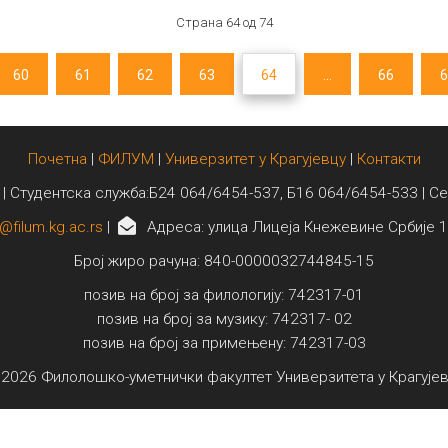
Страна 64 од 74
60
61
62
63
64
...
66
6
Почетна
|
ФИЛУМ
|
Универзитет у Крагујевцу
|
Контакти
 | Студентска служба:Б24 064/6454-537, Б16 064/6454-533 | С
@filum.kg.ac.rs
|
Адреса: улица Лицеја Кнежевине Србије 1
Број жиро рачуна: 840-0000032744845-15
позив на број за филологију: 742317-01
позив на број за музику: 742317- 02
позив на број за примењену: 742317-03
2026 Филолошко-уметнички факултет Универзитета у Крагује