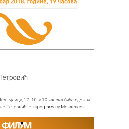
Петровић
 Крагујевцу, 17. 10. у 19 часова биће одржан
ине Петровић. На програму су Менделсон,