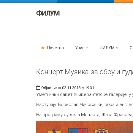
Почетна
Упис
ФИЛУМ
С
Концерт Музика за обоу и гуд
Објављено 02.11.2018. у 19:31
Уметнички савет Универзитетске галерије, у 
Наступају: Борислав Чичовачки, обоа и енгле
На програму су дела Моцарта, Жана Франсеа,