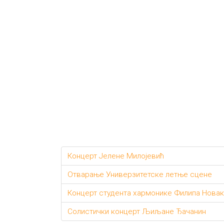
Концерт Јелене Милојевић
Отварање Универзитетске летње сцене
Концерт студента хармонике Филипа Нова
Солистички концерт Љиљане Ђачанин