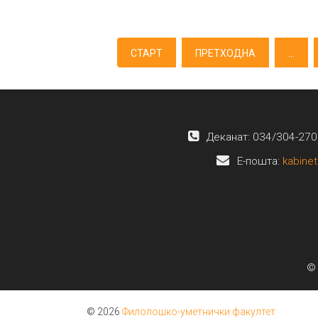
СТАРТ
ПРЕТХОДНА
...
Деканат: 034/304-270
E-пошта:
kabinet
© 
© 2026
Филолошко-уметнички факултет