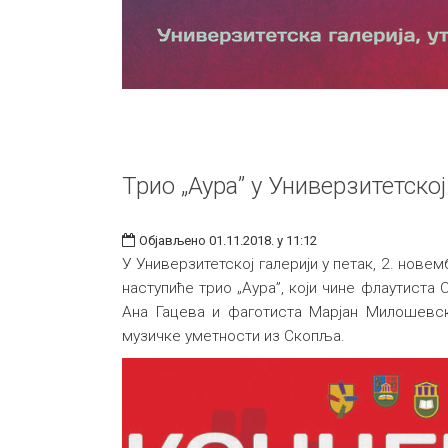
Трио „Аура” у Универзитетској
Објављено 01.11.2018. у 11:12
У Универзитетској галерији у петак, 2. новем
наступиће трио „Аура”, који чине флаутиста
Ана Гацева и фаготиста Марјан Милошевс
музичке уметности из Скопља.