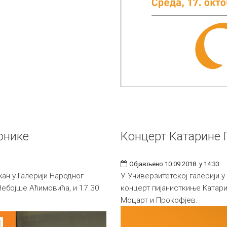
онике
Концерт Катарине 
Објављено 10.09.2018. у 14:33
ан у Галерији Народног
У Универзитетској галерији у
Небојше Аћимовића, и 17.30
концерт пијанисткиње Катар
Моцарт и Прокофјев.