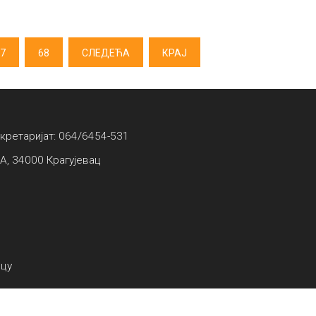
7
68
СЛЕДЕЋА
КРАЈ
екретаријат: 064/6454-531
А, 34000 Крагујевац
вцу