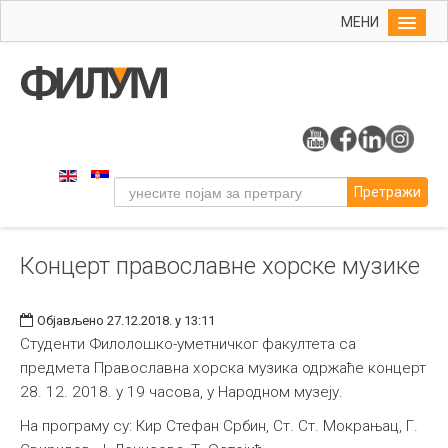
МЕНИ
Почетна
Упис
ФИЛУМ
Студије
Претражи
Наука
Уметност
Концерт православне хорске музике
Музичка уметност
Примењена и ликовна уметност
Објављено 27.12.2018. у 13:11
Галерија
Студенти Филолошко-уметничког факултета са
предмета Православна хорска музика одржаће концерт
Издаваштво
28. 12. 2018. у 19 часова, у Народном музеју.
Библиотека
На програму су: Кир Стефан Србин, Ст. Ст. Мокрањац, Г.
Студенти