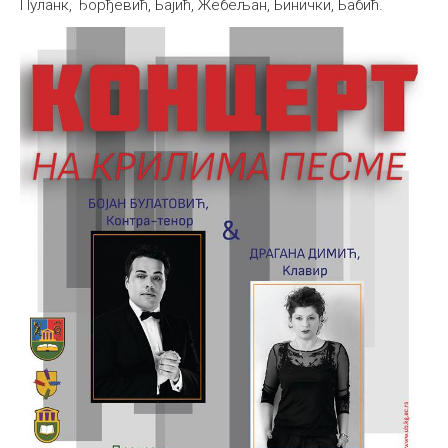
Пуланк, Ђорђевић, Бајић, Жебељан, Бинички, Бабић.