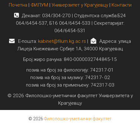
Почетна
|
ФИЛУМ
|
Универзитет у Крагујевцу
|
Контакти
Деканат: 034/304-270 | Студентска служба:Б24
064/6454-537, Б16 064/6454-533 | Секретаријат:
064/6454-531
E-пошта:
kabinet@filum.kg.ac.rs
|
Адреса: улица
Лицеја Кнежевине Србије 1А, 34000 Крагујевац
Број жиро рачуна: 840-0000032744845-15
позив на број за филологију: 742317-01
позив на број за музику: 742317- 02
позив на број за примењену: 742317-03
© 2026 Филолошко-уметнички факултет Универзитета у
Крагујевцу
© 2026
Филолошко-уметнички факултет