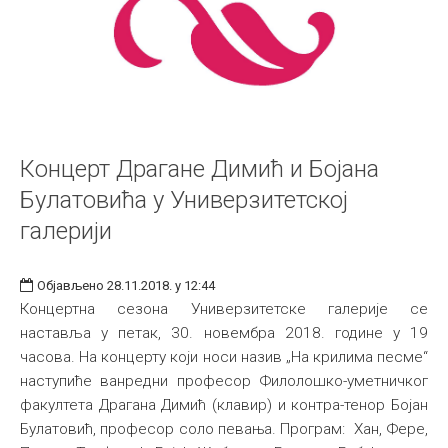
Концерт Драгане Димић и Бојана
Булатовића у Универзитетској
галерији
Објављено 28.11.2018. у 12:44
Концертна сезона Универзитетске галерије се
наставља у петак, 30. новембра 2018. године у 19
часова. На концерту који носи назив „На крилима песме“
наступиће ванредни професор Филолошко-уметничког
факултета Драгана Димић (клавир) и контра-тенор Бојан
Булатовић, професор соло певања. Програм: Хан, Фере,