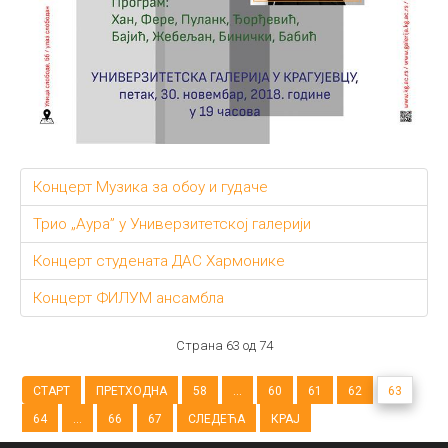
Концерт Музика за обоу и гудаче
Трио „Аура” у Универзитетској галерији
Концерт студената ДАС Хармонике
Концерт ФИЛУМ ансамбла
Страна 63 од 74
СТАРТ
ПРЕТХОДНА
58
...
60
61
62
63
64
...
66
67
СЛЕДЕЋА
КРАЈ