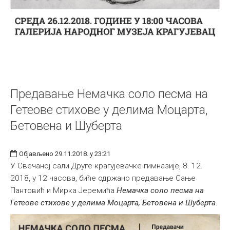
Предавање Немачка соло песма на
Гетеове стихове у делима Моцарта,
Бетовена и Шуберта
Објављено 29.11.2018. у 23:21
У Свечаној сали Друге крагујевачке гимназије, 8. 12.
2018, у 12 часова, биће одржано предавање Сање
Пантовић и Мирка Јеремића
Немачка соло песма на
Гетеове стихове у делима Моцарта, Бетовена и Шуберта.