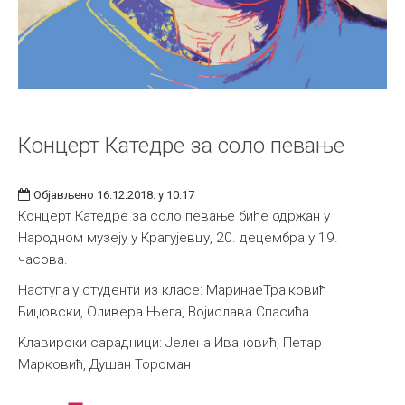
Концерт Катедре за соло певање
Објављено 16.12.2018. у 10:17
Концерт Катедре за соло певање биће одржан у
Народном музеју у Крагујевцу, 20. децембра у 19.
часова.
Наступају студенти из класе: МаринаеТрајковић
Биџовски, Оливера Њега, Војислава Спасића.
Kлавирски сарадници: Јелена Ивановић, Петар
Марковић, Душан Тороман