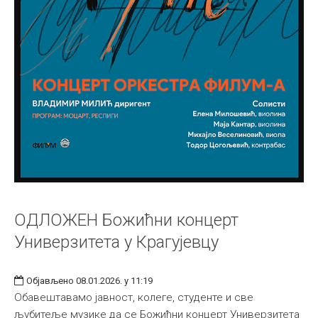
ОДЛОЖЕН Божићни концерт
Универзитета у Крагујевцу
Објављено 08.01.2026. у 11:19
Обавештавамо јавност, колеге, студенте и све
љубитеље музике да се Божићни концерт Универзитета