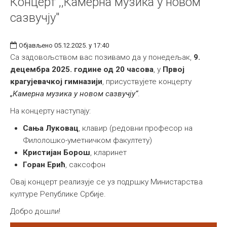
Концерт ,,Камерна музика у новом
сазвучју"
Објављено 05.12.2025. у 17:40
Са задовољством вас позивамо да у понедељак,
9.
децембра 2025. године од 20 часова
, у
Првој
крагујевачкој гимназији
, присуствујете концерту
„Камерна музика у новом сазвучју“
.
На концерту наступају:
Сања Луковац
, клавир (редовни професор на
Филолошко-уметничком факултету)
Кристијан Борош
, кларинет
Горан Ерић
, саксофон
Овај концерт реализује се уз подршку Министарства
културе Републике Србије.
Добро дошли!