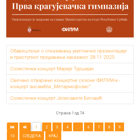
Обавештење о отказивању уметничке презентације
и приступног предавања заказаног 28.11.2025
Солистички концерт Марије Туршијан
Свечано отварање концертне сезоне ФИЛУМ-а -
концерт ансамбла ,,Метармофозис"
Солистички концерт Јелисавете Беговић
Страна 1 од 74
1
2
3
4
...
6
7
8
9
10
СЛЕДЕЋА
КРАЈ