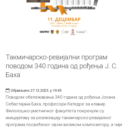
Такмичарско-ревијални програм
поводом 340 година од рођења Ј. С.
Баха
Објављено 27.12.2025. у 19:45
Поводом обележавања 340 година од рођења Јохана
Себастијана Баха, професори Катедре за клавир
Филолошко-уметничког факултета покренули су
иницијативу за реализацију такмичарско-ревијалног
програма посвећеног овом великом композитору, а чији