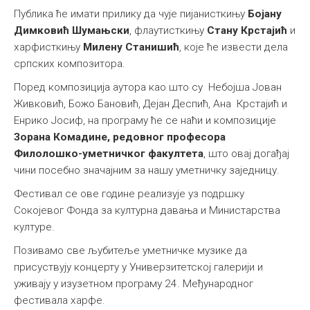
Публика ће имати прилику да чује пијанисткињу
Бојану
Димковић Шумањски
, флаутисткињу
Стану Крстајић
и
харфисткињу
Милену Станишић
, које ће извести дела
српских композитора.
Поред композиција аутора као што су Небојша Јован
Живковић, Божо Бановић, Дејан Деспић, Ана Крстајић и
Енрико Јосиф, на програму ће се наћи и композиције
Зорана Комадине, редовног професора
Филолошко-уметничког факултета
, што овај догађај
чини посебно значајним за нашу уметничку заједницу.
Фестивал се ове године реализује уз подршку
Сокојевог Фонда за културна давања и Министарства
културе.
Позивамо све љубитеље уметничке музике да
присуствују концерту у Универзитетској галерији и
уживају у изузетном програму 24. Међународног
фестивала харфе.