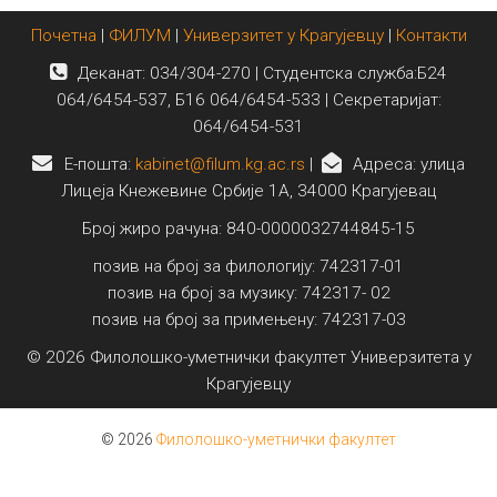
Почетна
|
ФИЛУМ
|
Универзитет у Крагујевцу
|
Контакти
Деканат: 034/304-270 | Студентска служба:Б24
064/6454-537, Б16 064/6454-533 | Секретаријат:
064/6454-531
E-пошта:
kabinet@filum.kg.ac.rs
|
Адреса: улица
Лицеја Кнежевине Србије 1А, 34000 Крагујевац
Број жиро рачуна: 840-0000032744845-15
позив на број за филологију: 742317-01
позив на број за музику: 742317- 02
позив на број за примењену: 742317-03
© 2026 Филолошко-уметнички факултет Универзитета у
Крагујевцу
© 2026
Филолошко-уметнички факултет