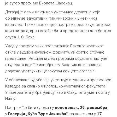
је аутор проф. мр Виолета Шаренац.
Догађај је осмишљен као уметничко дружење које
обједињује едукативни, такмичарски и уметнички
карактер. Такмичарски део програма реализује се кроз
квиз питања, кроз која ће бити представљен део богатог
опуса Ј. С. Баха.
Увод у програм чини презентација Баховог музичког
стила у аудио-визуелном формату, уз кратко стручно
предавање. Ревијални део програма обухвата наступе
студената који ће извођењем Бахових композиција
додатно употпунити целокупан концепт догађаја.
У обележавању јубилеја учествују студенти и професори
Катедре за клавир Филолошко-уметничког факултета
Универзитета у Крагујевцу, као и Факултета уметности у
Нишу.
Програм ће бити одржан у
понедељак, 29. децембра
,
у
Галерији „Кућа Ђуре Јакшића“
, са почетком у
17