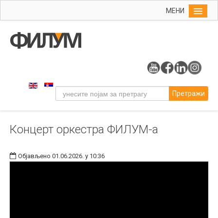
МЕНИ
Почетна
Упис
ФИЛУМ
Студије
Претражи
Наука
Уметност
Концерт оркестра ФИЛУМ-а
Музичка уметност
Примењена и ликовна уметност
Објављено 01.06.2026. у 10:36
Галерија
Издаваштво
Библиотека
Студенти