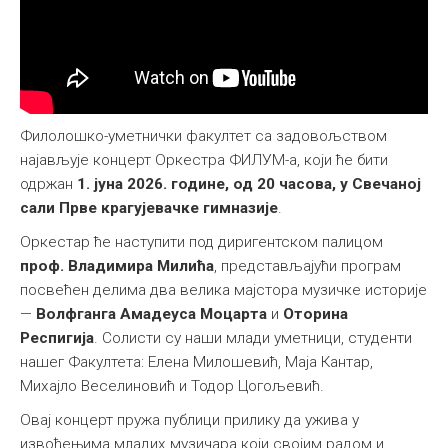
Међународна
Филолошко-уметнички факултет са задовољством
најављује концерт Оркестра ФИЛУМ-а, који ће бити
одржан
1. јуна 2026. године, од 20 часова, у Свечаној
сали Прве крагујевачке гимназије
.
Оркестар ће наступити под диригентском палицом
проф. Владимира Милића
, представљајући програм
посвећен делима два велика мајстора музичке историје
—
Волфганга Амадеуса Моцарта
и
Оторина
Респигија
. Солисти су наши млади уметници, студенти
нашег Факултета: Елена Милошевић, Маја Кантар,
Михајло Веселиновић и Тодор Цогољевић.
Овај концерт пружа публици прилику да ужива у
извођењима младих музичара који својим радом и