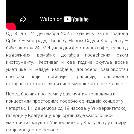
Од 3. до 12. децембра 2025. године у више градова
Србије – Београду, Панчеву, Новом Саду и Крагујевцу –
биће одржан 24. Међународни фестивал харфе, један од
најважнијих домаћих догађаја посвећених овом
инструменту. Фестивал и ове године окупља врсне
уметнике и младе извођаче, доносећи разноврстан
програм који повезује традицију, савремено
стваралаштво и највиши ниво музичке интерпретације.
Поред бројних програма у различитим градовима и
концертним просторима посебно се издваја концерт у
четвртак, 11. децембра од 19 часова, у Универзитетској
галерији у Крагујевцу, који организује Филолошко-
уметнички факултет Универзитета у Крагујевцу у оквиру
своје концертне сезоне.