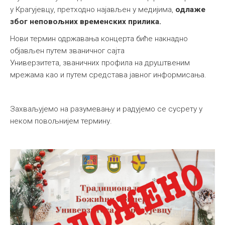
у Крагујевцу, претходно најављен у медијима,
одлаже
због неповољних временских прилика.
Нови термин одржавања концерта биће накнадно
објављен путем званичног сајта
Универзитета, званичних профила на друштвеним
мрежама као и путем средстава јавног информисања.
Захваљујемо на разумевању и радујемо се сусрету у
неком повољнијем термину.