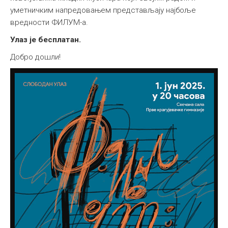
уметничким напредовањем представљају најбоље
вредности ФИЛУМ-а.
Улаз је бесплатан.
Добро дошли!