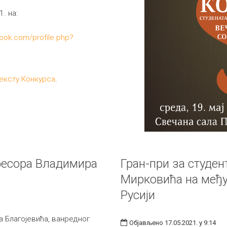
. на:
ook.com/profile.php?
ексту Конкурса
.
фесора Владимира
Гран-при за студе
Мирковића на међ
Русији
 Благојевића, ванредног
Објављено 17.05.2021. у 9:14