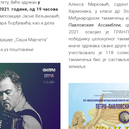
ету, биће одржан
у
Алекса Мирковић, суден
2021. године, од 19 часова
.
Хармоника, у класи др Зо
омпозиције Јасне Вељановић,
Међународном такмичењу и
ара Ђорђевића, као и дела
Павловские Ассамблеи,
о
2021.
освојио је ГРАН
победнику целокупног такм
дације ,,Саша Марчета".
иначе одржава сваке друге г
ава уз поштовање
учествовало је 118 соли
такмичења био је састављ
земаља.