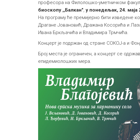
професора на Филолошко-уметничком факулт
биоскопу ,,Балкан"
,
у понедељак, 24. маја 
На програму ће премијерно бити изведене к
Драгане Јовановић, Дражана Косорића и Лаз
Ивана Бркљачића и Владимира Трмчића.
Концерт је подржан од стране СОКОЈ-а и Фон
Број места је ограничен, а концерт се одрж
епидемиолошких мера.