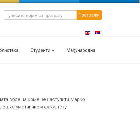
Претражи
блиотека
Студенти
Међународна
ената обое на коме ће наступити Марко
лолошко-уметничком факултету.