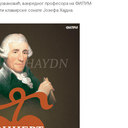
адовановић, ванредног професора на ФИЛУМ-
ити клавирске сонате Јозефа Хајдна.