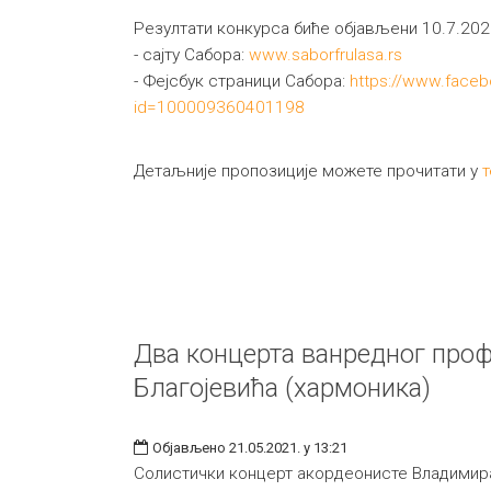
Резултати конкурса биће објављени 10.7.2021
- сајту Сабора:
www.saborfrulasa.rs
- Фејсбук страници Сабора:
https://www.faceb
id=100009360401198
Детаљније пропозиције можете прочитати у
т
Два концерта ванредног про
Благојевића (хармоника)
Објављено 21.05.2021. у 13:21
Солистички концерт акордеонисте Владимира