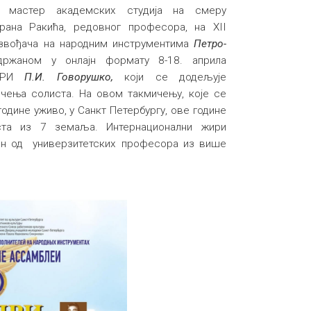
т мастер академских студија на смеру
рана Ракића, редовног професора, на XII
звођача на народним инструментима
Петро-
држаном у онлајн формату 8-18. априла
-ПРИ
П.И. Говорушко,
који се додељује
ичења солиста. На овом такмичењу, које се
одине уживо, у Санкт Петербургу, ове године
ста из 7 земаља. Интернационални жири
ен од универзитетских професора из више