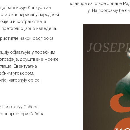
клавира из класе Јоване Р
ица расписује Конкурс за
у. На програму ће б
естар инспирисану народном
бије и иностранства, а
 претходно јавно изведена.
ристигле након овог рока
цију објављује у посебним
онографије, друштвене мреже,
улаша. Евентуална
себним уговором.
ја, награђују се са:
ја и статуу Сабора.
вршној вечери Сабора