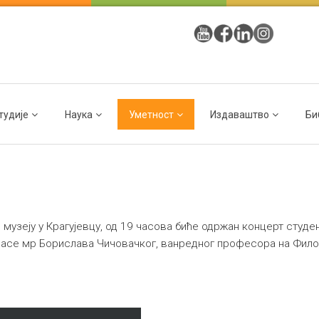
тудије
Наука
Уметност
Издаваштво
Би
ом музеју у Крагујевцу, од 19 часова биће одржан концерт студ
 класе мр Борислава Чичовачког, ванредног професора на Фи