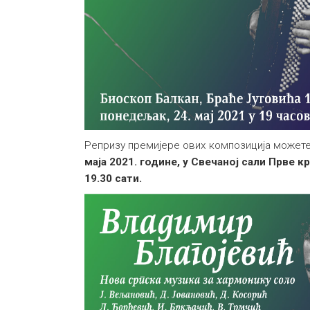
Репризу премијере ових композиција может
маја 2021. године, у Свечаној сали Прве к
19.30 сати.