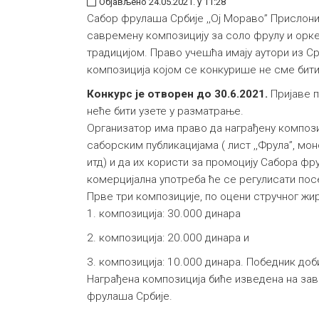
Објављено 24.05.2021. у 11:28
Сабор фрулаша Србије ,,Ој Мораво’’ Прислон
савремену композицију за соло фрулу и орк
традицијом. Право учешћа имају аутори из Ср
композиција којом се конкурише не сме бити
Конкурс је отворен до 30.6.2021.
Пријаве п
неће бити узете у разматрање.
Организатор има право да награђену компози
саборским публикацијама ( лист ,,Фрула”, м
итд) и да их користи за промоцију Сабора фр
комерцијална употреба ће се регулисати по
Прве три композиције, по оцени стручног жири
1. композиција: 30.000 динара
2. композиција: 20.000 динара и
3. композиција: 10.000 динара. Победник доби
Награђена композиција биће изведена на за
фрулаша Србије.