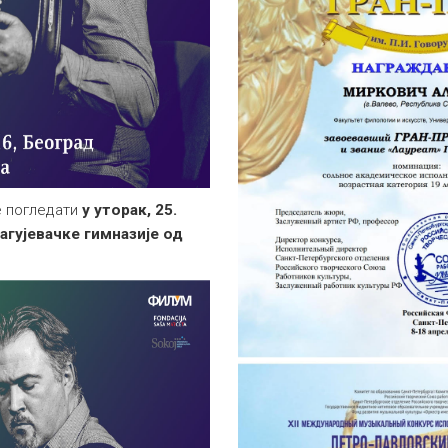
е погледати
у уторак, 25.
рагујевачке гимназије од