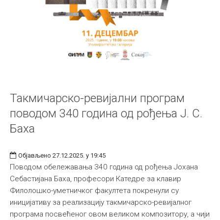
Такмичарско-ревијални програм
поводом 340 година од рођења Ј. С.
Баха
Објављено 27.12.2025. у 19:45
Поводом обележавања 340 година од рођења Јохана
Себастијана Баха, професори Катедре за клавир
Филолошко-уметничког факултета покренули су
иницијативу за реализацију такмичарско-ревијалног
програма посвећеног овом великом композитору, а чији