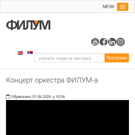
МЕНИ
Почетна
Упис
ФИЛУМ
Студије
Претражи
Наука
Уметност
Концерт оркестра ФИЛУМ-а
Музичка уметност
Примењена и ликовна уметност
Објављено 01.06.2026. у 10:36
Галерија
Издаваштво
Библиотека
Студенти