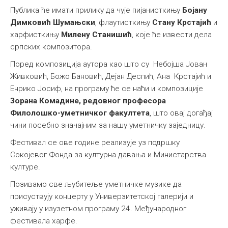
Публика ће имати прилику да чује пијанисткињу
Бојану
Димковић Шумањски
, флаутисткињу
Стану Крстајић
и
харфисткињу
Милену Станишић
, које ће извести дела
српских композитора.
Поред композиција аутора као што су Небојша Јован
Живковић, Божо Бановић, Дејан Деспић, Ана Крстајић и
Енрико Јосиф, на програму ће се наћи и композиције
Зорана Комадине, редовног професора
Филолошко-уметничког факултета
, што овај догађај
чини посебно значајним за нашу уметничку заједницу.
Фестивал се ове године реализује уз подршку
Сокојевог Фонда за културна давања и Министарства
културе.
Позивамо све љубитеље уметничке музике да
присуствују концерту у Универзитетској галерији и
уживају у изузетном програму 24. Међународног
фестивала харфе.