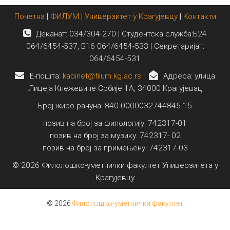
Почетна
|
ФИЛУМ
|
Универзитет у Крагујевцу
|
Контакти
Деканат: 034/304-270 | Студентска служба:Б24
064/6454-537, Б16 064/6454-533 | Секретаријат:
064/6454-531
E-пошта:
kabinet@filum.kg.ac.rs
|
Адреса: улица
Лицеја Кнежевине Србије 1А, 34000 Крагујевац
Број жиро рачуна: 840-0000032744845-15
позив на број за филологију: 742317-01
позив на број за музику: 742317- 02
позив на број за примењену: 742317-03
© 2026 Филолошко-уметнички факултет Универзитета у
Крагујевцу
© 2026
Филолошко-уметнички факултет