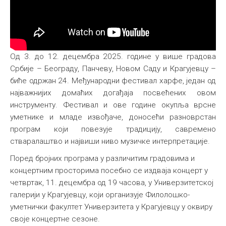
Од 3. до 12. децембра 2025. године у више градова
Србије – Београду, Панчеву, Новом Саду и Крагујевцу –
биће одржан 24. Међународни фестивал харфе, један од
најважнијих домаћих догађаја посвећених овом
инструменту. Фестивал и ове године окупља врсне
уметнике и младе извођаче, доносећи разноврстан
програм који повезује традицију, савремено
стваралаштво и највиши ниво музичке интерпретације.
Поред бројних програма у различитим градовима и
концертним просторима посебно се издваја концерт у
четвртак, 11. децембра од 19 часова, у Универзитетској
галерији у Крагујевцу, који организује Филолошко-
уметнички факултет Универзитета у Крагујевцу у оквиру
своје концертне сезоне.