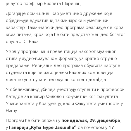
је аутор проф. мр Виолета Шаренац.
Догађај је осмишљен као уметничко дружење које
обједињује едукативни, такмичарски и уметнички
карактер. Такмичарски део програма реализује се кроз
квиз питања, кроз која ће бити представљен део богатог
опуса Ј. С. Баха.
Увод у програм чини презентација Баховог музичког
стила у аудио-визуелном формату, уз кратко стручно
предавање. Ревијални део програма обухвата наступе
студената који ће извођењем Бахових композиција
додатно употпунити целокупан концепт догађаја.
У обележавању јубилеја учествују студенти и професори
Катедре за клавир Филолошко-уметничког факултета
Универзитета у Крагујевцу, као и Факултета уметности у
Нишу.
Програм ће бити одржан у
понедељак, 29. децембра
,
у
Галерији „Кућа Ђуре Јакшића“
, са почетком у
17