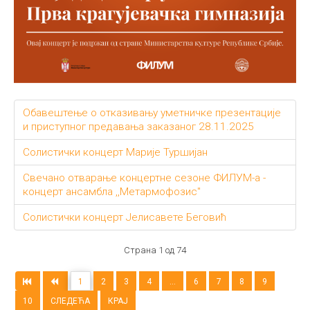
Обавештење о отказивању уметничке презентације
и приступног предавања заказаног 28.11.2025
Солистички концерт Марије Туршијан
Свечано отварање концертне сезоне ФИЛУМ-а -
концерт ансамбла ,,Метармофозис"
Солистички концерт Јелисавете Беговић
Страна 1 од 74
1
2
3
4
...
6
7
8
9
10
СЛЕДЕЋА
КРАЈ