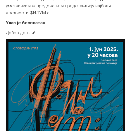
уметничким напредовањем представљају најбоље
вредности ФИЛУМ-а.
Улаз је бесплатан.
Добро дошли!