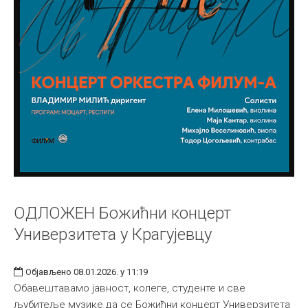
ОДЛОЖЕН Божићни концерт
Универзитета у Крагујевцу
Објављено 08.01.2026. у 11:19
Обавештавамо јавност, колеге, студенте и све
љубитеље музике да се Божићни концерт Универзитета