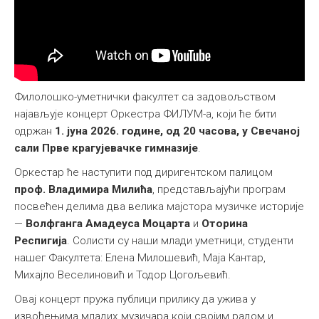
Међународна
Филолошко-уметнички факултет са задовољством
најављује концерт Оркестра ФИЛУМ-а, који ће бити
одржан
1. јуна 2026. године, од 20 часова, у Свечаној
сали Прве крагујевачке гимназије
.
Оркестар ће наступити под диригентском палицом
проф. Владимира Милића
, представљајући програм
посвећен делима два велика мајстора музичке историје
—
Волфганга Амадеуса Моцарта
и
Оторина
Респигија
. Солисти су наши млади уметници, студенти
нашег Факултета: Елена Милошевић, Маја Кантар,
Михајло Веселиновић и Тодор Цогољевић.
Овај концерт пружа публици прилику да ужива у
извођењима младих музичара који својим радом и