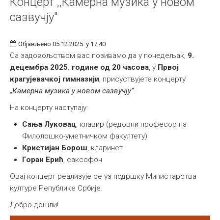
Концерт ,,Камерна музика у новом
сазвучју"
Објављено 05.12.2025. у 17:40
Са задовољством вас позивамо да у понедељак,
9.
децембра 2025. године од 20 часова
, у
Првој
крагујевачкој гимназији
, присуствујете концерту
„Камерна музика у новом сазвучју“
.
На концерту наступају:
Сања Луковац
, клавир (редовни професор на
Филолошко-уметничком факултету)
Кристијан Борош
, кларинет
Горан Ерић
, саксофон
Овај концерт реализује се уз подршку Министарства
културе Републике Србије.
Добро дошли!