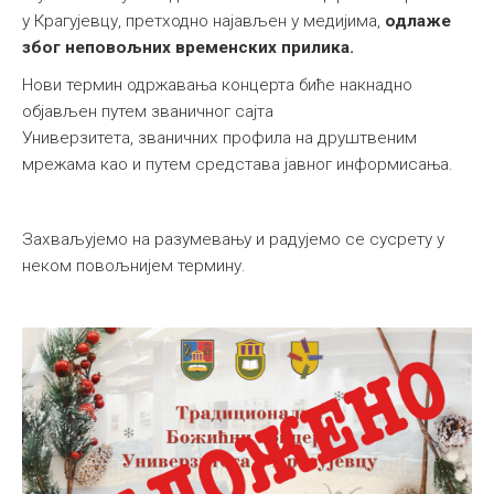
у Крагујевцу, претходно најављен у медијима,
одлаже
због неповољних временских прилика.
Нови термин одржавања концерта биће накнадно
објављен путем званичног сајта
Универзитета, званичних профила на друштвеним
мрежама као и путем средстава јавног информисања.
Захваљујемо на разумевању и радујемо се сусрету у
неком повољнијем термину.