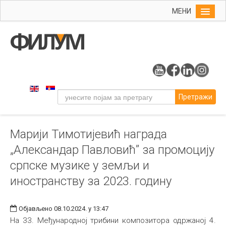
МЕНИ
Почетна
Упис
ФИЛУМ
Студије
Претражи
Наука
Уметност
Марији Тимотијевић награда
Музичка уметност
„Александар Павловић” за промоцију
Примењена и ликовна уметност
српске музике у земљи и
Галерија
иностранству за 2023. годину
Издаваштво
Библиотека
Објављено 08.10.2024. у 13:47
На 33. Међународној трибини композитора одржаној 4.
Студенти