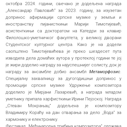
октобра 2024. години, свечано је додељена награда
Међународна
,,Александар Павловић" за 2023. годину, за изузетан
допринос афирмацији српске музике у земљи и
иностранству пијанисткињи Марији Тимотијевић,
асистенткињи са докторатом на Катедри за клавир
Филолошко-уметничког факултета, у великој дворани
Студентског културног центра. Како је на додели
саопштено Тимотијевићева је преко шездесет пута
изводила дела домаћих аутора у протеклој години те јој
је жири доделио награду за најуспешнијег солисту, док је
награду за ансамбле добио ансамбл
Метаморфозис
.
Специјалну захвалницу за дугогодишњи допринос у
промоцији српске музике Удружење композитора
доделило је Мирјани Лазаревић, а награда младом
уметнику припала харфисткињи Ирини Пејоској. Награда
,,Стеван Мокрањац" додељена је композитору
Владимиру Кораћу на дан отварања за дело ,,Вода“ за
хармонику и електронику.
Фестивал ,,Међународна трибина композитора" одржава