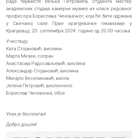
рада пијанисте Вељка Петровића, студента мастер
академских студија камерне музике из класе редовног
професора Борислава Чичовачког, којa ће бити одржанa
у Свечаној сали Прве крагујевачке гиманазије у
Крагујевцу, 20. септембра 2024. године од 20.00 часова.
Учествују:
Ката Стојановић, виолина
Марта Мезеи, сопран
Анастасија Радосављевић, виолина
Александар Стојановић, виолина
Михајло Веселиновић, виола
Јелена Петровић, виолончело
Борислав Чичовачки, обоа
Улаз је бесплатан!
Добро дошли!