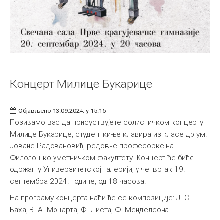
Концерт Милице Букарице
Објављено 13.09.2024. у 15:15
Позивамо вас да присуствујете солистичком концерту
Милице Букарице, студенткиње клавира из класе др ум.
Јоване Радовановић, редовне професорке на
Филолошко-уметничком факултету. Концерт ће биће
одржан у Универзитетској галерији, у четвртак 19.
септембра 2024. године, од 18 часова.
На програму концерта наћи ће се композиције: Ј. С.
Баха, В. А. Моцарта, Ф. Листа, Ф. Менделсона