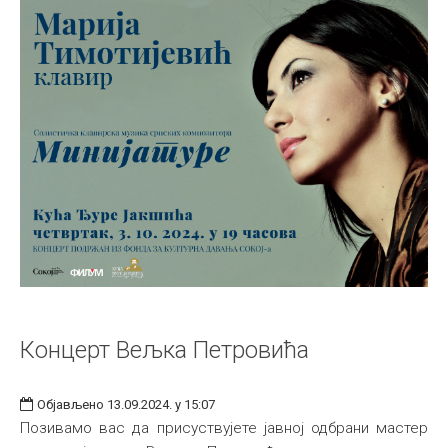
Концерт Вељка Петровића
Објављено 13.09.2024. у 15:07
Позивамо вас да присуствујете јавној одбрани мастер