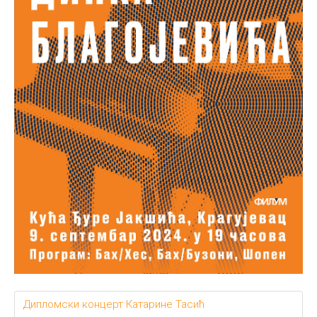
Дипломски концерт Катарине Тасић