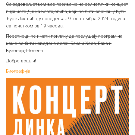
Са задовољством вас позивамо на солистички концерт
пијанисте Динка Благојевића, који ће бити одржан у Кући
Ђуре Јакшића, у понедељак 9. септембра 2024. година
са почетком од 19 часова.
Посетиоци ће имати прилику да послушају програм на
коме ће бити изведена дела: Баха и Хеса, Баха и
Бузонија, Шопена
Добро дошли!
Биографија