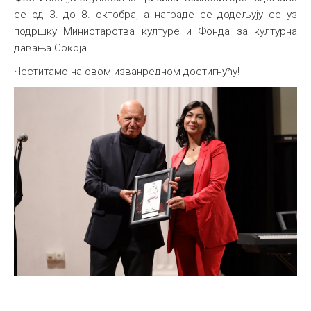
се од 3. до 8. октобра, а награде се додељују се уз
подршку Министарства културе и Фонда за културна
давања Сокоја.
Честитамо на овом изванредном достигнућу!