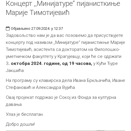
Концерт ,,Минијатуре“ пијанисткиње
Марије Тимотијевић
Објављено 27.09.2024. у 12:37
Задовољство нам је да вас позовемо да присуствујете
концерту под називом ,,Минијатуре“ пијанистикње Марије
Тимотијевић, асистента са докторатом на Филолошко-
уметничком факултету у Крагујевцу, који ће се одржати
3
. октобра 2024. године, од 19 часова,
у Кући Ђуре
Јакшића.
На програму су клавирска дела Ивана Бркљачића, Иване
Стефановић и Александра Вујића.
Овај пројекат подржао је Сокој из Фонда за културна
давања.
Улаз је бесплатан.
Добро дошли!