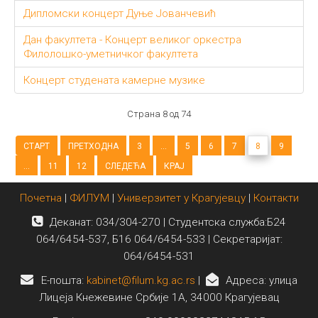
Дипломски концерт Дуње Јованчевић
Дан факултета - Концерт великог оркестра
Филолошко-уметничког факултета
Концерт студената камерне музике
Страна 8 од 74
СТАРТ
ПРЕТХОДНА
3
...
5
6
7
8
9
...
11
12
СЛЕДЕЋА
КРАЈ
Почетна
|
ФИЛУМ
|
Универзитет у Крагујевцу
|
Контакти
Деканат: 034/304-270 | Студентска служба:Б24
064/6454-537, Б16 064/6454-533 | Секретаријат:
064/6454-531
E-пошта:
kabinet@filum.kg.ac.rs
|
Адреса: улица
Лицеја Кнежевине Србије 1А, 34000 Крагујевац