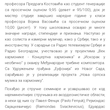
професора Предрага Костовића као студент генерације
са просечном оценом 9,95 (девет и 95/100), док је
мастер студије завршио наредне године у класи
професора Војина Васовића са просечном оценом
10,00 (десет). У току школовања освајао је многе
значајне награде, стипендије и признања. Наступао је
као солиста и камерни музичар, како у Србији, тако и у
иностранству. У сарадњи са Радио телевизијом Србије и
Радио Београдом, учествовао је у пројектима „Век
хармонике - Концертна хармоника“ и „Искорак у
необично“ у оквиру Међународне трибине композитора.
Са Удружењем грађана „Еуфонија“ из Новог Сада,
сарађивао је у реализацији пројекта „Нова српска
музика за хармонику“.
Похађао је стручне семинаре и усавршавао се код
најеминентнијих стручњака из акордеонистичке области,
а неки од њих су: Павел Фењук (Pavlo Fenyuk), Рејмондас
Свјацкевичијус (Raimondas Sviackevicius), Едуардас