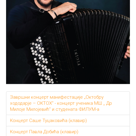
Завршни концерт манифестације „Октобру
хододарје – ОКТОХ“ - концерт ученика МШ ,, Др
Милоје Милојевић" и студената ФИЛУМ-а
Концерт Саше Туцаковића (клавир)
Концерт Павла Добића (клавир)