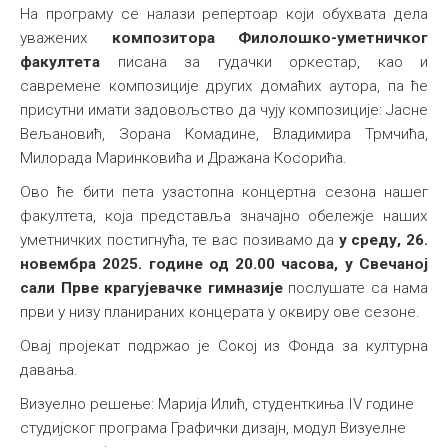
На програму се налази репертоар који обухвата дела
уважених
композитора Филолошко-уметничког
факултета
писана за гудачки оркестар, као и
савремене композиције других домаћих аутора, па ће
присутни имати задовољство да чују композиције: Јасне
Вељановић, Зорана Комадине, Владимира Трмчића,
Милорада Маринковића и Дражана Косорића.
Ово ће бити пета узастопна концертна сезона нашег
факултета, која представља значајно обележје наших
уметничких постигнућа, те вас позивамо да
у
среду, 26.
новембра 2025. године од 20.00 часова, у Свечаној
сали Прве крагујевачке гимназије
послушате са нама
први у низу планираних концерата у оквиру ове сезоне.
Овај пројекат подржао је Сокој из Фонда за културна
давања.
Визуелно решење: Марија Илић, студенткиња IV године
студијског програма Графички дизајн, модул Визуелне