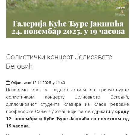
Солистички концерт Јелисавете
Беговић
Објављено 12.11.2025. у 11:40
Позивамо вас са задовољством да присуствујете
солистичком концерту Јелисавете Беговић,
дипломираног студента клавира из класе редовне
професорке Сање Луковац који ће се одржати у
среду
12. новембра и Кући Ђуре Јакшића са почетком од
19 часова.