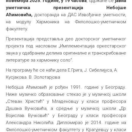
новембра 2025. године, у 19 часова
, одржаће се
јавна
уметничка презентација Небојше
Аћимовића,
докторанда на ДАС Извођачке уметности,
на модулу Хармоника на Филолошко-уметничком
факултету.
Презентација представља део докторског уметничког
пројекта под насловом „Имплементација оркестарског
звука у одабраним делима оригиналне и транскрибоване
литературе за хармонику соло“.
На програму ће се наћи дела Е.Грига, Ј. Сибелијуса, А.
Кусјакова. В. Золотарјова
Небојша Аћимовић је рођен 1991. године у Београду.
Ниже музичко образовање стекао је у музичкој школи
„Стеван Христић“ у Младеновцу у класи професора
Душана Вучковића, а средње у музичкој школи „Др
Војислав Вучковић“ у Београду у класи професора
Александра Николића. Дипломирао је 2014. године на
Филолошко-уметничком факултету у Крагујевцу у класи