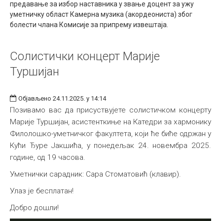
предавање за избор наставника у звање доцент за ужу
Међународна
уметничку област Камерна музика (акордеониста) због
болести члана Комисије за припрему извештаја.
Солистички концерт Марије
Туршијан
Објављено 24.11.2025. у 14:14
Позивамо вас да присуствујете солистичком концерту
Марије Туршијан, асистенткиње на Катедри за хармонику
Филолошко-уметничког факултета, који ће биће одржан у
Кући Ђуре Јакшића, у понедељак 24. новембра 2025.
године, од 19 часова.
Уметнички сарадник: Сара Стоматовић (клавир).
Улаз је бесплатан!
Добро дошли!