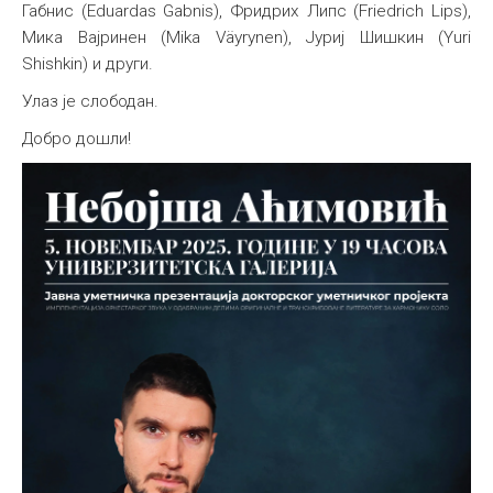
Габнис (Eduardas Gabnis), Фридрих Липс (Friedrich Lips),
Мика Вајринен (Mika Väyrynen), Јуриј Шишкин (Yuri
Shishkin) и други.
Улаз је слободан.
Добро дошли!