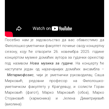
Посебно нам је задовољство да вас обавестимо да
Филолошко-уметнички факултет почиње своју концертну
сезону, коју ће отворити 26. новембра 2025. године
концертом музике домаћих аутора за гудачки оркестар
под називом
Нова музика за гудаче.
На концерту ће
наступати један од најзачајнијих домаћих ансамбла –
Метармофозис
, чији је уметнички руководилац Саша
Мирковић, редовни професор на Филолошко-
уметничком факултету у Крагујевцу, и солисти Горан
Марковић (фагот), Марко Марковић (обоа), Марко
Стојановић (хармоника) и Јелена Димитријевић
(виолина).