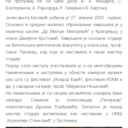
На програму ће се наћи дела: В. A. Moцарта, С.
Борткјевича, А. Рајнхарда, Р. Галијана и Б. Бартока.
Јелисавета Беговић рођена је 27. априла 2001. године.
Основно и средње музичко образовање завршила је у
музичкој школи ,,Др Милоје Милојевић" у Крагујевцу, у
класи Данијеле Крстовић. Завршила је основне студије
нa Филолошко-уметничком факултету у класи ред. проф.
Сање Луковац, код које је наставила и своје мастер
студије.
Поред соло наступа учествовала је и на многобројним
такмичењима и наступима у области камерне музике
као што су фестивал ,,Исидор Бајић", фестивал КОМа и
др, у сарадњи са ванр. проф. Мирјаном Нешковић.
На такмичењима је са својим ансамблом освајала прве
награде. Снимила је композицију ,,Ричеркар"
композитора Душана Ђорђевића. Тренутно је поред
мастер студија ангажована као наставник у ОМШ
,,Корнелије Станковић" у Трстенику.