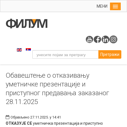
МЕНИ
Почетна
Упис
ФИЛУМ
Студије
Претражи
Наука
Уметност
Обавештење о отказивању
Музичка уметност
уметничке презентације и
Примењена и ликовна уметност
приступног предавања заказаног
Галерија
28.11.2025
Издаваштво
Библиотека
Објављено 27.11.2025. у 14:41
ОТКАЗУЈЕ СЕ
уметничка презентација и приступно
Студенти