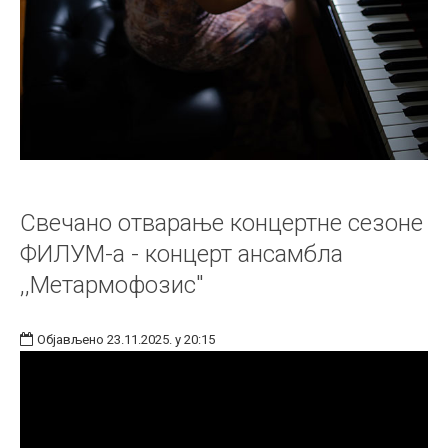
Свечано отварање концертне сезоне
ФИЛУМ-а - концерт ансамбла
,,Метармофозис"
Објављено 23.11.2025. у 20:15