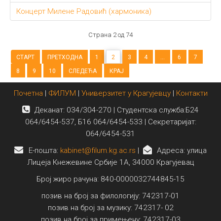
Концерт Милене Радовић (хармоника)
Страна 2 од 74
СТАРТ
ПРЕТХОДНА
1
2
3
4
...
6
7
8
9
10
СЛЕДЕЋА
КРАЈ
Почетна
|
ФИЛУМ
|
Универзитет у Крагујевцу
|
Контакти
Деканат: 034/304-270 | Студентска служба:Б24
064/6454-537, Б16 064/6454-533 | Секретаријат:
064/6454-531
E-пошта:
kabinet@filum.kg.ac.rs
|
Адреса: улица
Лицеја Кнежевине Србије 1А, 34000 Крагујевац
Број жиро рачуна: 840-0000032744845-15
позив на број за филологију: 742317-01
позив на број за музику: 742317- 02
позив на број за примењену: 742317-03