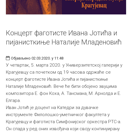
Концерт фаготисте Ивана Јотића и
пијанисткиње Наталије Младеновић
Објављено 02.03.2020. у 11:48
У четвртак, 5. марта 2020. у Универзитетској галерији у
Крагујевцу са почетком од 19 часова одржаће се
концерт фаготисте Ивана Јотића и пијанисткиње
Наталије Младеновић. Вече ће бити обојено звуцима
композитора Е. фон Коха, А. Тансмана, М. Арнолда и Е.
Елгара.
Иван Јотић је доцент на Катедри за дувачке
инструменте Филолошко-уметничког факултета у
Крагујевцу и фаготиста Симфонијског оркестра РТС-а.
Он спада у ред оних извођача који своју континуирану