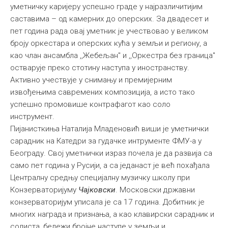
уметничку каријеру успешно граде у најразличитијим
саставима – од камерних до оперских. За двадесет и
пет година рада овај уметник је учествoвао у великом
броју оркестара и оперских кућа у земљи и региону, а
као члан ансамбла ,,Жебељан" и ,,Оркестра без граница"
остварује преко стотину наступа у иностранству.
Активно учествује у снимању и премијерним
извођењима савремених композиција, а исто тако
успешно промовише контрафагот као соло
инструмент.
Пијанисткиња Наталија Младеновић виши је уметнички
сарадник на Катедри за гудачке интрументе ФМУ-а у
Београду. Свој уметнички израз почела је да развија са
само пет година у Русији, а са једанаст је већ похађала
Централну средњу специјалну музичку школу при
Конзерваторијуму
Чајковски
. Московски државни
конзерваторијум уписала је са 17 година. Добитник је
многих награда и признања, а као клавирски сарадник и
солиста, бележи бројне наступе у земљи и