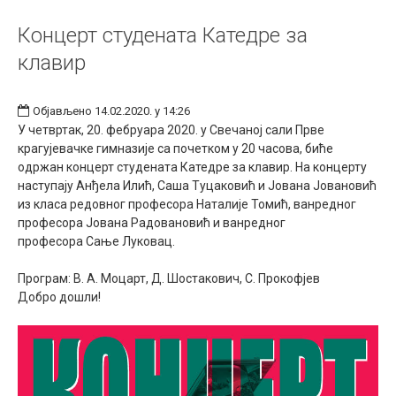
Концерт студената Катедре за
клавир
Објављено 14.02.2020. у 14:26
У четвртак, 20. фебруара 2020. у Свечаној сали Прве
крагујевачке гимназије са почетком у 20 часова, биће
одржан концерт студената Катедре за клавир. На концерту
наступају Анђела Илић, Саша Туцаковић и Јована Јовановић
из класа редовног професора Наталије Томић, ванредног
професора Јована Радовановић и ванредног
професора Сање Луковац.
Програм: В. А. Моцарт, Д. Шостакович, С. Прокофјев
Добро дошли!