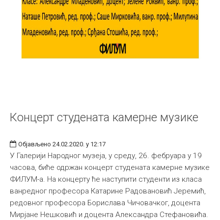
Концерт студената камерне музике
Објављено 24.02.2020. у 12:17
У Галерији Народног музеја, у среду, 26. фебруара у 19
часова, биће одржан концерт студената камерне музике
ФИЛУМ-а. На концерту ће наступити студенти из класа
ванредног професора Катарине Радовановић Јеремић,
редовног професора Борислава Чичовачког, доцента
Мирјане Нешковић и доцента Александра Стефановића.