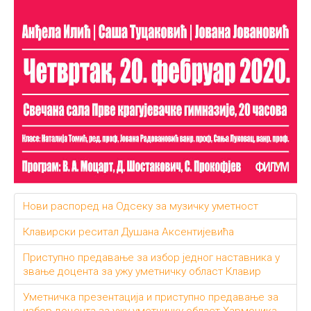
Нови распоред на Одсеку за музичку уметност
Клавирски реситал Душана Аксентијевића
Приступно предавање за избор једног наставника у
звање доцента за ужу уметничку област Клавир
Уметничка презентација и приступно предавање за