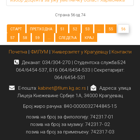
избор доцента за ужу уметничку област Хармоника
Страна 56 од 74
СТАРТ
ПРЕТХОДНА
51
52
53
...
55
56
57
58
59
...
СЛЕДЕЋА
КРАЈ
Почетна
|
ФИЛУМ
|
Универзитет у Крагујевцу
|
Контакти
Деканат: 034/304-270 | Студентска служба:Б24
064/6454-537, Б16 064/6454-533 | Секретаријат:
064/6454-531
E-пошта:
kabinet@filum.kg.ac.rs
|
Адреса: улица
Лицеја Кнежевине Србије 1А, 34000 Крагујевац
Број жиро рачуна: 840-0000032744845-15
позив на број за филологију: 742317-01
позив на број за музику: 742317- 02
позив на број за примењену: 742317-03