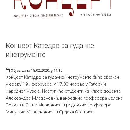
Концерт Катедре за гудачке
инструменте
Објављено 18.02.2020. у 11:19
Концерт Катедре за гудачке инструменте биће одржан
у среду 19 . фебруара, у 17.30 часова у Галерији
Народног музеја. Наступиће студенти из класе доцента
Александре Младеновић, ванредних професора Јелене
Роквић и Саше Мирковића и редовних професора
Милутина Младеновића и Срђана Стошића.