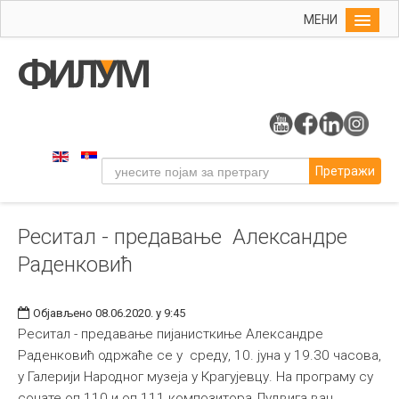
МЕНИ
Почетна
Упис
ФИЛУМ
Студије
Претражи
Наука
Уметност
Реситал - предавање Александре
Музичка уметност
Раденковић
Примењена и ликовна уметност
Галерија
Објављено 08.06.2020. у 9:45
Издаваштво
Реситал - предавање пијанисткиње Александре
Раденковић одржаће се у среду, 10. јуна у 19.30 часова,
Библиотека
у Галерији Народног музеја у Крагујевцу. На програму су
Студенти
сонате оп.110 и оп.111 композитора Лудвига ван