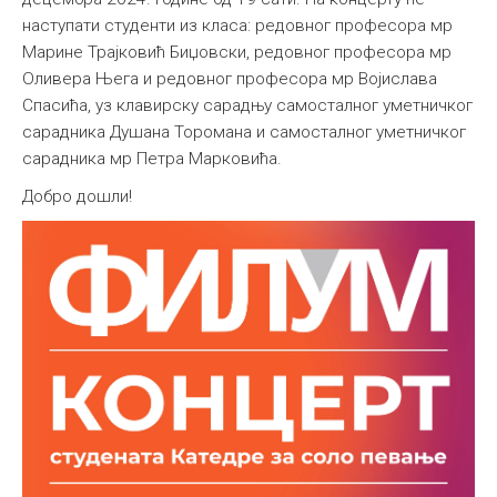
наступати студенти из класа: редовног професора мр
Међународна
Марине Трајковић Биџовски, редовног професора мр
Оливера Њега и редовног професора мр Војислава
Спасића, уз клавирску сарадњу самосталног уметничког
сарадника Душана Торомана и самосталног уметничког
сарадника мр Петра Марковића.
Добро дошли!