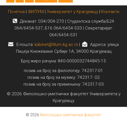
Почетна
|
ФИЛУМ
|
Универзитет у Крагујевцу
|
Контакти
Деканат: 034/304-270 | Студентска служба:Б24
064/6454-537, Б16 064/6454-533 | Секретаријат:
064/6454-531
E-пошта:
kabinet@filum.kg.ac.rs
|
Адреса: улица
Лицеја Кнежевине Србије 1А, 34000 Крагујевац
Број жиро рачуна: 840-0000032744845-15
позив на број за филологију: 742317-01
позив на број за музику: 742317- 02
позив на број за примењену: 742317-03
© 2026 Филолошко-уметнички факултет Универзитета у
Крагујевцу
© 2026
Филолошко-уметнички факултет