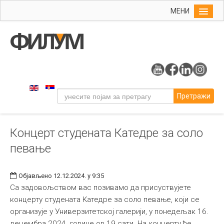
МЕНИ
Почетна
Упис
ФИЛУМ
Студије
Претражи
Наука
Уметност
Концерт студената Катедре за соло
Музичка уметност
певање
Примењена и ликовна уметност
Галерија
Објављено 12.12.2024. у 9:35
Издаваштво
Са задовољством вас позивамо да присуствујете
концерту студената Катедре за соло певање, који се
Библиотека
организује у Универзитетској галерији, у понедељак 16.
Студенти
децембра 2024. године од 19 сати. На концерту ће