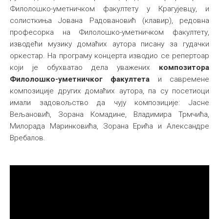
Филолошко-уметничком факултету у Крагујевцу, и
солисткиња Јована Радовановић (клавир), редовна
професорка на Филолошко-уметничком факултету,
изводећи музику домаћих аутора писану за гудачки
оркестар. На програму концерта изводио се репертоар
који је обухватао дела уважених
композитора
Филолошко-уметничког факултета
и савремене
композиције других домаћих аутора, па су посетиоци
имали задовољство да чују композиције: Јасне
Вељановић, Зорана Комадине, Владимира Трмчића,
Милорада Маринковића, Зорана Ерића и Александре
Вребалов.