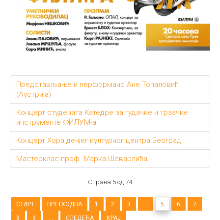
Представљање и перформанс Ане Топаловић
(Аустрија)
Концерт студената Катедре за гудачке и трзачке
инструменте ФИЛУМ-а
Концерт Хора дечјег културног центра Београд
Мастерклас проф. Марка Шеварлића
Страна 5 од 74
СТАРТ
ПРЕТХОДНА
1
2
3
...
5
6
7
8
9
...
СЛЕДЕЋА
КРАЈ