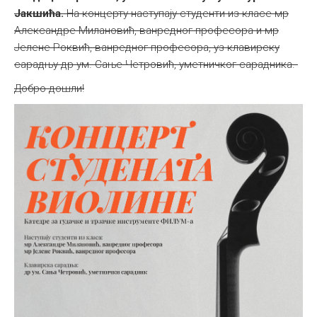
Јакшића.
На концерту наступају студенти из класе мр
Александре Милановић, ванредног професора и мр
Јелене Роквић, ванредног професора, уз клавирску
сарадњу др ум. Сањe Четровић, уметничког сарадника.
Добро дошли!