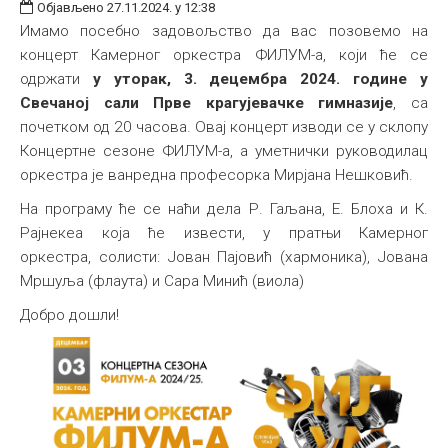
Објављено 27.11.2024. у 12:38
Имамо посебно задовољство да вас позовемо на
концерт Камерног оркестра ФИЛУМ-а, који ће се
одржати
у уторак, 3. децембра 2024. године у
Свечаној сали Прве крагујевачке гимназије
, са
почетком од 20 часова. Овај концерт изводи се у склопу
Концертне сезоне ФИЛУМ-а, а уметнички руководилац
оркестра је ванредна професорка Мирјанa Нешковић.
На програму ће се наћи дела Р. Гаљана, Е. Блоха и К.
Рајнекеа која ће извести, у пратњи Камерног
оркестра, солисти: Јован Пајовић (хармоника), Јована
Мршуља (флаута) и Сара Минић (виола)
Добро дошли!