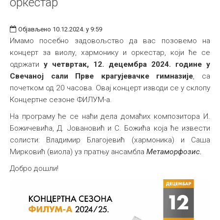
оркестар
Објављено 10.12.2024. у 9:59
Имамо посебно задовољство да вас позовемо на
концерт за виолу, хармонику и оркестар, који ће се
одржати
у четвртак, 12. децембра 2024. године у
Свечаној сали Прве крагујевачке гимназије
, са
почетком од 20 часова. Овај концерт изводи се у склопу
Концертне сезоне ФИЛУМ-а.
На програму ће се наћи дела домаћих композитора И.
Божичевића, Д. Јовановић и С. Божића која ће извести
солисти: Владимир Благојевић (хармоника) и Саша
Мирковић (виола) уз пратњу ансамбла
Метаморфозис.
Добро дошли!