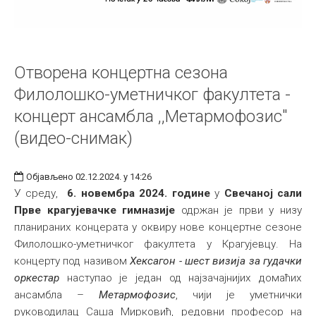
Отворена концертна сезона
Филолошко-уметничког факултета -
концерт ансамбла ,,Метармофозис"
(видео-снимак)
Објављено 02.12.2024. у 14:26
У среду,
6. новембра 2024. године
у
Свечаној сали
Прве крагујевачке гимназије
одржан је први у низу
планираних концерата у оквиру нове концертне сезоне
Филолошко-уметничког факултета у Крагујевцу. На
концерту под називом
Хексагон - шест визија за гудачки
оркестар
наступао је један од најзачајнијих домаћих
ансамбла –
Метармофозис
, чији је уметнички
руководилац Саша Мирковић, редовни професор на