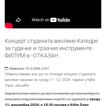
Концерт студената виолине Катедре
за гудачке и трзачке инструменте
ФИЛУМ-а -ОТКАЗАН
Објављено 10.12.2024. у 9:31
Обавештавамо вас да се отказује концерт студената
виолине заказан за среду 11. 12. 2024. године у Кући
Ђуре Јакшића.
Задовољство нам је да вас позовемо да присуствујете
концерту студената виолине који ће се одржати у
среду
11. децембра 2024, у 18.30 часова у Кући Ђуре