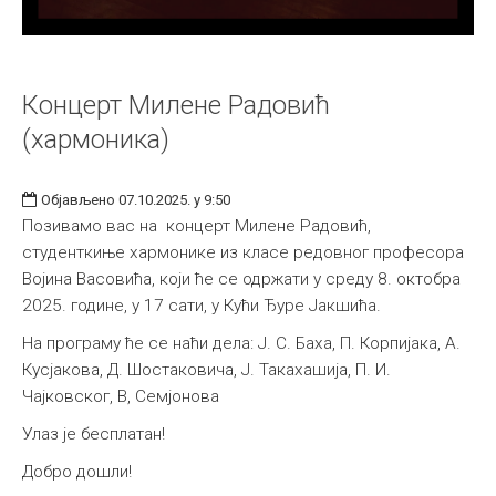
Концерт Милене Радовић
(хармоника)
Објављено 07.10.2025. у 9:50
Позивамо вас на концерт Милене Радовић,
студенткиње хармонике из класе редовног професора
Војина Васовића, који ће се одржати у среду 8. октобра
2025. године, у 17 сати, у Кући Ђуре Јакшића.
На програму ће се наћи дела: Ј. С. Баха, П. Корпијака, А.
Кусјакова, Д. Шостаковича, Ј. Такахашија, П. И.
Чајковског, В, Семјонова
Улаз је бесплатан!
Добро дошли!