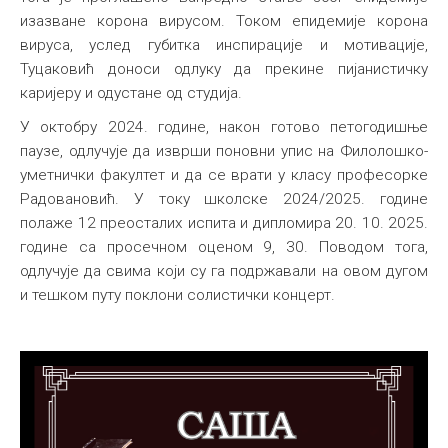
изазване корона вирусом. Током епидемије корона
вируса, услед губитка инспирације и мотивације,
Туцаковић доноси одлуку да прекине пијанистичку
каријеру и одустане од студија.
У октобру 2024. године, након готово петогодишње
паузе, одлучује да изврши поновни упис на Филолошко-
уметнички факултет и да се врати у класу професорке
Радовановић. У току школске 2024/2025. године
полаже 12 преосталих испита и дипломира 20. 10. 2025.
године са просечном оценом 9, 30. Поводом тога,
одлучује да свима који су га подржавали на овом дугом
и тешком путу поклони солистички концерт.