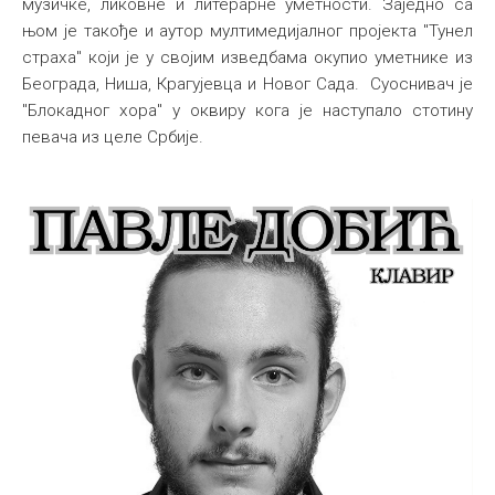
музичке, ликовне и литерарне уметности. Заједно са
њом је такође и аутор мултимедијалног пројекта "Тунел
страха" који је у својим изведбама окупио уметнике из
Београда, Ниша, Крагујевца и Новог Сада. Суоснивач је
"Блокадног хора" у оквиру кога је наступало стотину
певача из целе Србије.