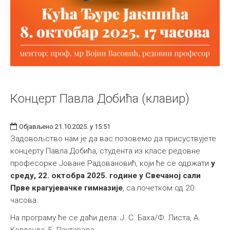
Концерт Павла Добића (клавир)
Објављено 21.10.2025. у 15:51
Задовољство нам је да вас позовемо да присуствујете
концерту Павла Добића, студента из класе редовне
професорке Јоване Радовановић, који ће се одржати
у
среду, 22. октобра 2025. године у Свечаној сали
Прве крагујевачке гимназије
, са почетком од 20
часова.
На програму ће се даћи дела: Ј. С. Баха/Ф. Листа, A.