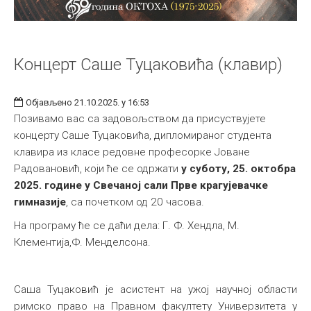
Концерт Саше Туцаковића (клавир)
Објављено 21.10.2025. у 16:53
Позивамо вас са задовољством да присуствујете
концерту Саше Туцаковића, дипломираног студента
клавира из класе редовне професорке Јоване
Радовановић, који ће се одржати
у суботу, 25. октобра
2025. године у Свечаној сали Прве крагујевачке
гимназије
, са почетком од 20 часова.
На програму ће се даћи дела: Г. Ф. Хендла, M.
Клементија,Ф. Менделсона.
Саша Туцаковић је асистент на ужој научној области
римско право на Правном факултету Универзитета у