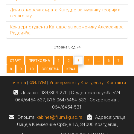
Дани отворених врата Катедре за музичку теорију и
педагогију
Концерт студента Катедре за хармонику Александра
Радовића
Страна 3 од 74
СТАРТ
ПРЕТХОДНА
1
2
3
4
...
6
7
8
9
10
СЛЕДЕЋА
КРАЈ
Почетна
|
ФИЛУМ
|
Универзитет у Крагујевцу
|
Контакти
Деканат: 034/304-270 | Студентска служба:Б24
064/6454-537, Б16 064/6454-533 | Секретаријат:
064/6454-531
E-пошта:
kabinet@filum.kg.ac.rs
|
Адреса: улица
Лицеја Кнежевине Србије 1А, 34000 Крагујевац