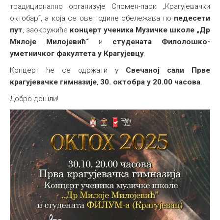
традиционално организује Спомен-парк „Крагујевачки
Међународна
октобар“, а која се ове године обележава по
педесети
пут
, заокружиће
концерт ученика Музичке школе „Др
Милоје Милојевић“
и
студената Филолошко-
уметничког факултета у Крагујевцу
.
Концерт ће се одржати у
Свечаној сали Прве
крагујевачке гимназије
,
30. октобра у 20.00 часова
.
Добро дошли!