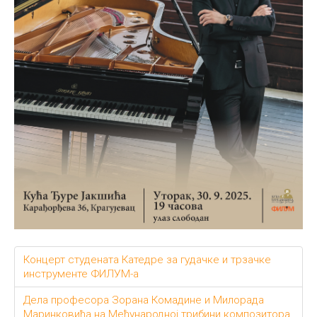
Концерт студената Катедре за гудачке и трзачке
инструменте ФИЛУМ-а
Дела професора Зорана Комадине и Милорада
Маринковића на Међународној трибини композитора