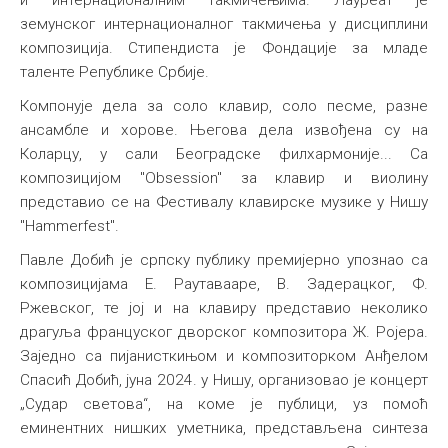
и интернационалним такмичењима. Лауреат је
земунског интернационалног такмичења у дисциплини
композиција. Стипендиста је Фондације за младе
таленте Републике Србије.
Компонује дела за соло клавир, соло песме, разне
ансамбле и хорове. Његова дела извођена су на
Коларцу, у сали Београдске филхармоније... Са
композицијом "Obsession" за клавир и виолину
представио се на Фестивалу клавирске музике у Нишу
"Hammerfest".
Павле Добић је српску публику премијерно упознао са
композицијама Е. Раутавааре, В. Задерацког, Ф.
Ржевског, те јој и на клавиру представио неколико
драгуља француског дворског композитора Ж. Ројера.
Заједно са пијанисткињом и композиторком Анђелом
Спасић Добић, јуна 2024. у Нишу, организовао је концерт
„Судар светова“, на коме је публици, уз помоћ
еминентних нишких уметника, представљена синтеза