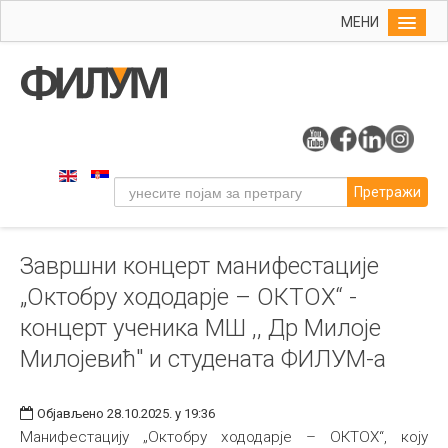
МЕНИ
Почетна
Упис
ФИЛУМ
Студије
Претражи
Наука
Уметност
Завршни концерт манифестације
Музичка уметност
„Октобру хододарје – ОКТОХ“ -
Примењена и ликовна уметност
концерт ученика МШ ,, Др Милоје
Галерија
Милојевић" и студената ФИЛУМ-а
Издаваштво
Библиотека
Објављено 28.10.2025. у 19:36
Манифестацију „Октобру хододарје – ОКТОХ“, коју
Студенти