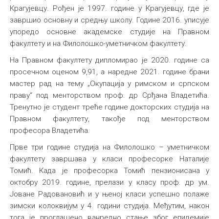
Крагујевцу. Рођен је 1997. године у Крагујевцу, где је
завршио основну и средњу школу. Године 2016. уписује
упоредо основне академске студије на Правном
факултету и на Филолошко-уметничком факултету.
На Правном факултету дипломирао је 2020. године са
просечном оценом 9,91, а наредне 2021. године брани
мастер рад на тему „Окупација у римском и српском
праву“ под менторством проф. др Срђана Владетића.
Тренутно је студент треће године докторских студија на
Правном факултету, такође под менторством
професора Владетића.
Прве три године студија на Филолошко – уметничком
факултету завршава у класи професорке Наталије
Томић. Када је професорка Томић пензионисана у
октобру 2019. године, прелази у класу проф. др ум.
Јоване Радовановић и у њеној класи успешно полаже
зимски колоквијум у 4. години студија. Међутим, након
тога је проглашено ванредно стање због епидемије