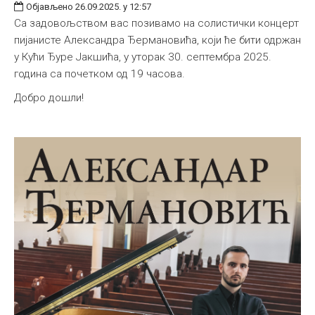
Објављено 26.09.2025. у 12:57
Са задовољством вас позивамо на солистички концерт
пијанисте Александра Ђeрмановића, који ће бити одржан
у Кући Ђуре Јакшића, у уторак 30. септембра 2025.
година са почетком од 19 часова.
Добро дошли!