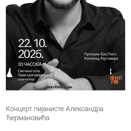
Концерт пијанисте Александра
Ђермановића