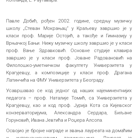
Копланда, Е. Раутавара.
Павле Добић, рођен 2002. године, средњу музичку
школу „Стеван Мокрањац“ у Краљеву завршио је у
класи проф. Марије Остојић, а такође и Гимназију у
Врњачкој Бањи. Нижу музичку школу завршио је у класи
проф. Вање Здравковић. Основне студије клавира
завршио је у класи проф. Јоване Радовановић на
Филолошко-уметничком факултету Универзитета у
Крагујевцу, а композиције у класи проф. Драгана
Латинчића на ФМУ Универзитета у Београду.
Усавршавао се код једног од наших најеминентнијих
педагога – проф. Наталије Томић, са Универзитета у
Крагујевцу, као и код проф. Јурија Кота са Кијевског
конзерваторијума, Александра Сердара, Биљане
Горуновић, Ивана Јевтића и Роџера Алсопа.
Освојио је бројне награде и звања лауреата на домаћим