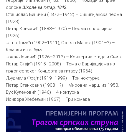
Георгије Милановић (1821–1850) – Комади из прве
српске
Школе за гитар, 1842
.
Станислав Бинички (1872–1942) – Сицилијанска песма
(1923)
Петар Коњовић (1883–1970) – Песма гондолијера
(1926)
Јаша Томић (1902–1941), Стеван Малек (1904–?) –
Комади из албума
Јован Јовичић (1926–2013) – Концертна етида и Свита
Петар Стајић (1915–2008) – Тема с Варијацијама из
првог српског Концерта за гитару (1964)
Људмила Фрајт (1919–1999) – Три ноктурна
Петар Станковић (1908– ?) – Мировни марш из 1953.
Вук Куленовић (1946) – 4 ноктурна
Исидора Жебељан (1967) – Три комада