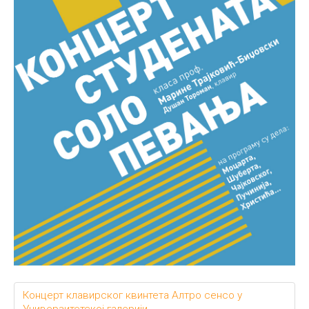
Концерт клавирског квинтета Алтро сенсо у