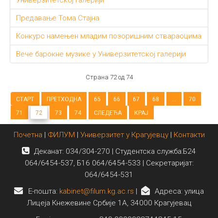
Универзитетској галерији
Предавање Тома Стајна
Конкурс намењен младим позоришним ствараоцима
Вече барокне музике у Универзитетској галерији
Страна 72 од 74
СТАРТ
ПРЕТХОДНА
65
66
67
68
...
70
71
72
73
74
СЛЕДЕЋА
КРАЈ
Почетна
|
ФИЛУМ
|
Универзитет у Крагујевцу
|
Контакти
Деканат: 034/304-270 | Студентска служба:Б24
064/6454-537, Б16 064/6454-533 | Секретаријат:
064/6454-531
E-пошта:
kabinet@filum.kg.ac.rs
|
Адреса: улица
Лицеја Кнежевине Србије 1А, 34000 Крагујевац