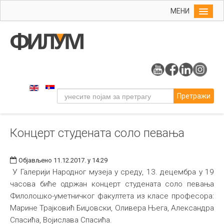
МЕНИ
Почетна
Упис
ФИЛУМ
Студије
Претражи
Наука
Уметност
Концерт студената соло певања
Музичка уметност
Примењена и ликовна уметност
Објављено 11.12.2017. у 14:29
Галерија
У Галерији Народног музеја у среду, 13. децембра у 19
часова биће одржан концерт студената соло певања
Издаваштво
Филолошко-уметничког факултета из класе професора:
Библиотека
Марине Трајковић Биџовски, Оливера Њега, Александра
Спасића, Војислава Спасића.
Студенти