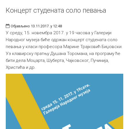
Концерт студената соло певања
Објављено 13.11.2017. у 12:48
У среду, 15. новембра 2017. у 19 часова у Галерији
Народног музеја биће одржан концерт студената соло
певања у класи професора Марине Трајковић Биџовски.
Уз клавирску пратњу Душана Торомана, на програму ће
бити дела Моцарта, Шуберта, Чајковског, Пучинија,
Христића и др.