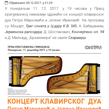
Објављено 05.12.2017. у 21:29
У понедељак 11. 12. 2017. у 19 часова у Првој
крагујевачкој гимназији одржаће се концерт клавирског
дуа Петра Марковића и Јелене Ивановић. На програму
су: Моцарт,
Григ соната у Ц-дуру К.В. 545
; А. Бабаџаниан,
Јерменска рапсодија
; Д. Шостакович,
Кончертино оп. 94
и Д. Милхауд, „Бразилиера” из свите
Скарамуш
.