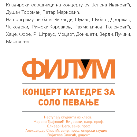
Клавирски сарадници на концерту су: Јелена Ивановић,
Међународна
Душан Тороман, Петар Марковић.
На програму ће бити: Вивалди, Шуман, Шуберт, Дворжак,
Чајковски, Римски-Корсаков, Рахмањинов, Големовић,
Хаце, Форе, Р. Штраус, Моцарт, Доницети, Верди, Пучини,
Масканњи.