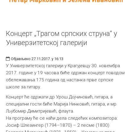
Концерт „Трагом српских струна” у
Универзитетској галерији
Објављено 27.11.2017. у 16:13
У Универзитетској галерији у Крагујевцу 30. новембра
2017. године у 19 часова биће одржан концерт поводом
обележавања 175 година од настанка прве српске
школе за гитару.
Концерт ће одржати др Урош Дојчиновић, гитара, а
специјални гости биће Марија Нинковић, гитара, и мр
Љубомир Димитријевић, флаута.
На програму ће се наћи дела следећих композитора:
Јосиф Шлезингер (1794–1870) – 2 песме (1830)