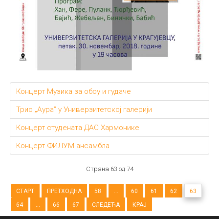
Концерт Музика за обоу и гудаче
Трио „Аура” у Универзитетској галерији
Концерт студената ДАС Хармонике
Концерт ФИЛУМ ансамбла
Страна 63 од 74
СТАРТ
ПРЕТХОДНА
58
...
60
61
62
63
64
...
66
67
СЛЕДЕЋА
КРАЈ