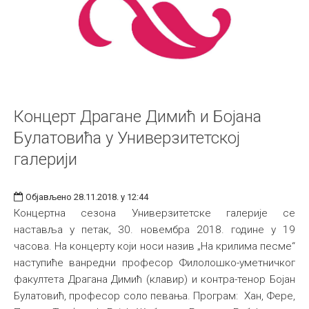
Концерт Драгане Димић и Бојана
Булатовића у Универзитетској
галерији
Објављено 28.11.2018. у 12:44
Концертна сезона Универзитетске галерије се
наставља у петак, 30. новембра 2018. године у 19
часова. На концерту који носи назив „На крилима песме“
наступиће ванредни професор Филолошко-уметничког
факултета Драгана Димић (клавир) и контра-тенор Бојан
Булатовић, професор соло певања. Програм: Хан, Фере,