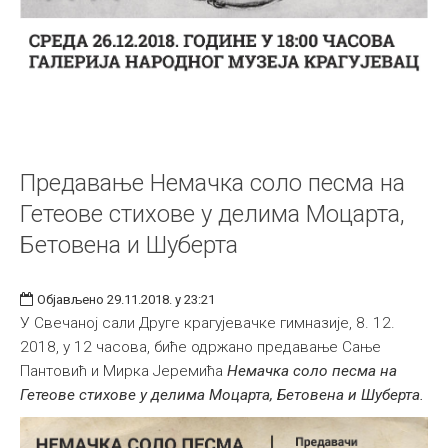
Предавање Немачка соло песма на
Гетеове стихове у делима Моцарта,
Бетовена и Шуберта
Објављено 29.11.2018. у 23:21
У Свечаној сали Друге крагујевачке гимназије, 8. 12.
2018, у 12 часова, биће одржано предавање Сање
Пантовић и Мирка Јеремића
Немачка соло песма на
Гетеове стихове у делима Моцарта, Бетовена и Шуберта.