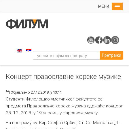
МЕНИ
Почетна
Упис
ФИЛУМ
Студије
Претражи
Наука
Уметност
Концерт православне хорске музике
Музичка уметност
Примењена и ликовна уметност
Објављено 27.12.2018. у 13:11
Галерија
Студенти Филолошко-уметничког факултета са
предмета Православна хорска музика одржаће концерт
Издаваштво
28. 12. 2018. у 19 часова, у Народном музеју.
Библиотека
На програму су: Кир Стефан Србин, Ст. Ст. Мокрањац, Г.
Студенти