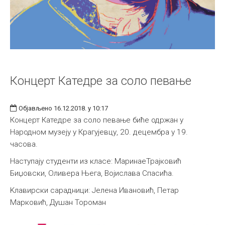
Концерт Катедре за соло певање
Објављено 16.12.2018. у 10:17
Концерт Катедре за соло певање биће одржан у
Народном музеју у Крагујевцу, 20. децембра у 19.
часова.
Наступају студенти из класе: МаринаеТрајковић
Биџовски, Оливера Њега, Војислава Спасића.
Kлавирски сарадници: Јелена Ивановић, Петар
Марковић, Душан Тороман