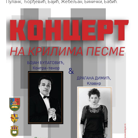
Пуланк, Ђорђевић, Бајић, Жебељан, Бинички, Бабић.