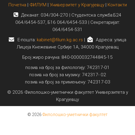
Почетна
|
ФИЛУМ
|
Универзитет у Крагујевцу
|
Контакти
Деканат: 034/304-270 | Студентска служба:Б24
064/6454-537, Б16 064/6454-533 | Секретаријат:
064/6454-531
E-пошта:
kabinet@filum.kg.ac.rs
|
Адреса: улица
Лицеја Кнежевине Србије 1А, 34000 Крагујевац
Број жиро рачуна: 840-0000032744845-15
позив на број за филологију: 742317-01
позив на број за музику: 742317- 02
позив на број за примењену: 742317-03
© 2026 Филолошко-уметнички факултет Универзитета у
Крагујевцу
© 2026
Филолошко-уметнички факултет