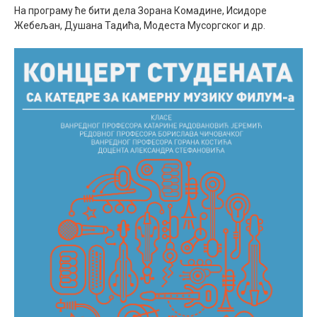
На програму ће бити дела Зорана Комадине, Исидоре
Жебељан, Душана Тадића, Модеста Мусоргског и др.