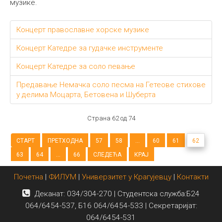
музике.
Концерт православне хорске музике
Концерт Катедре за гудачке инструменте
Концерт Катедре за соло певање
Предавање Немачка соло песма на Гетеове стихове
у делима Моцарта, Бетовена и Шуберта
Страна 62 од 74
СТАРТ
ПРЕТХОДНА
57
58
...
60
61
62
63
64
...
66
СЛЕДЕЋА
КРАЈ
Почетна
|
ФИЛУМ
|
Универзитет у Крагујевцу
|
Контакти
Деканат: 034/304-270 | Студентска служба:Б24
064/6454-537, Б16 064/6454-533 | Секретаријат:
064/6454-531