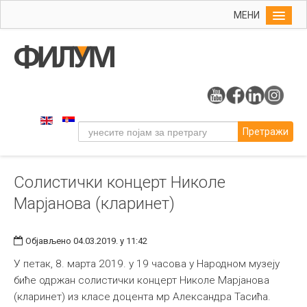
МЕНИ
Почетна
Упис
ФИЛУМ
Студије
Претражи
Наука
Уметност
Солистички концерт Николе
Музичка уметност
Марјанова (кларинет)
Примењена и ликовна уметност
Галерија
Објављено 04.03.2019. у 11:42
Издаваштво
У петак, 8. марта 2019. у 19 часова у Народном музеју
Библиотека
биће одржан солистички концерт Николе Марјанова
(кларинет) из класе доцента мр Александра Тасића.
Студенти