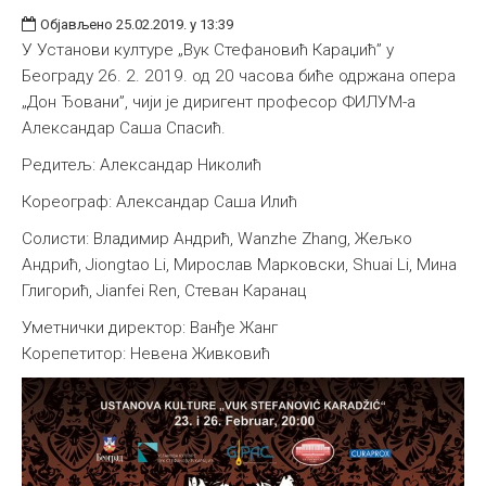
Објављено 25.02.2019. у 13:39
У Установи културе „Вук Стефановић Караџић” у
Београду 26. 2. 2019. од 20 часова биће одржана опера
„Дон Ђовани”, чији је диригент професор ФИЛУМ-а
Александар Саша Спасић.
Редитељ: Александар Николић
Кореограф: Александар Саша Илић
Солисти: Владимир Андрић, Wanzhe Zhang, Жељко
Андрић, Jiongtao Li, Мирослав Марковски, Shuai Li, Мина
Глигорић, Jianfei Ren, Стеван Каранац
Уметнички директор: Ванђе Жанг
Корепетитор: Невена Живковић