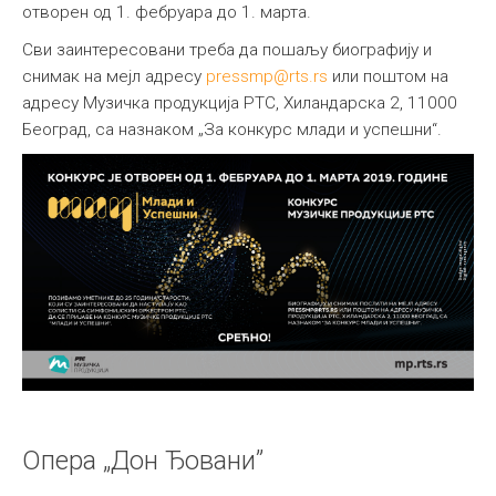
отворен од 1. фебруара до 1. марта.
Сви заинтересовани треба да пошаљу биографију и
снимак на мејл адресу
pressmp@rts.rs
или поштом на
адресу Музичка продукција РТС, Хиландарска 2, 11000
Београд, са назнаком „За конкурс млади и успешни“.
Опера „Дон Ђовани”