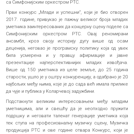
са Симфонијским оркестром РТС.
Први конкурс „Млади и успешни“, који је био отворен
2017. године, привукао је пажњу великог броја младих
уметника заинтересованих да концерну сцену поделе са
Симфонијским оркестром РТС. Овај реномирани
ансамбл, кроз своју историју дугу више од осам
деценија, неговао је програмску политику која од увек
била усмерена и у правцу афирмације и јавне
презентације најперспективнијих младих извођача.
Више од 150 уметника из целе земље, до 25 година
старости, ушло је у оштру конкуренцију, а одабрано је 20
најбољих међу њима, које је до сада већ имала прилике
да чује и публика у Kоларчевој задужбини.
Подстакнути великим интересовањем међу младим
уметницима, али и свешћу да је неопходно пружити
подршку и неговати таленат генерације уметника која
тек ступа на професиовналну музичку сцену, Музичка
продукција РТС и ове године отвара Kонкурс, који је