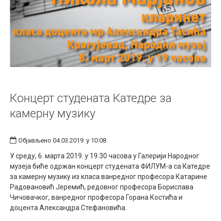
Концерт студената Катедре за
камерну музику
Објављено 04.03.2019. у 10:08
У среду, 6. марта 2019. у 19.30 часова у Галерији Народног
музеја биће одржан концерт студената ФИЛУМ-а са Катедре
за камерну музику из класа ванредног професора Катарине
Радовановић Јеремић, редовног професора Борислава
Чичовачког, ванредног професора Горана Костића и
доцента Александра Стефановића.