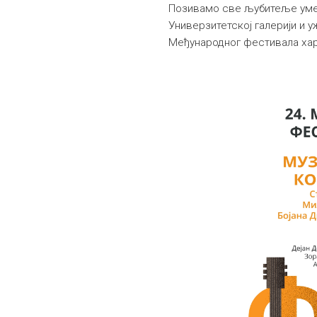
Позивамо све љубитеље умет
Универзитетској галерији и у
Међународног фестивала ха