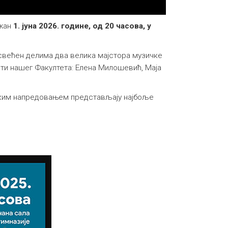
ржан
1. јуна 2026. године, од 20 часова, у
свећен делима два велика мајстора музичке
нти нашег Факултета: Елена Милошевић, Маја
ичким напредовањем представљају најбоље