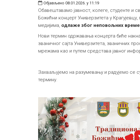
Објављено 08.01.2026. у 11:19
Обавештавамо јавност, колеге, студенте и 
Божићни концерт Универзитета у Крагујевцу,
медијима,
одлаже због неповољних време
Нови термин одржавања концерта биће накн
званичног сајта Универзитета, званичних пр
мрежама као и путем средстава јавног инф
Захваљујемо на разумевању и радујемо се с
термину.