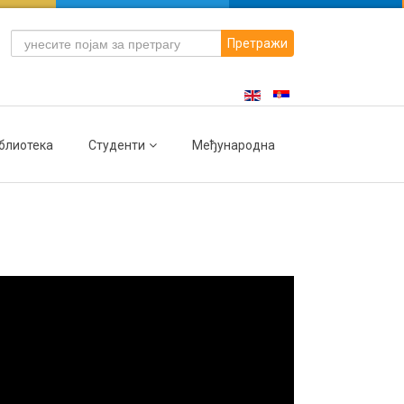
Претражи
блиотека
Студенти
Међународна