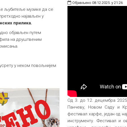
Објављено 08.12.2025. у 21:26
све љубитеље музике да се
 претходно најављен у
нских прилика.
адно објављен путем
офила на друштвеним
ормисања.
усрету у неком повољнијем
Од 3. до 12. децембра 2025
Панчеву, Новом Саду и Кр
фестивал харфе, један од на
инструменту. Фестивал и о