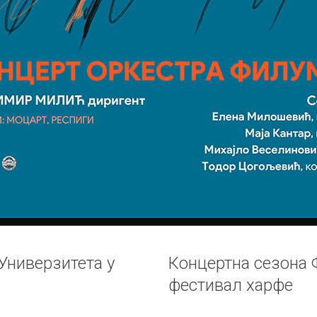
ниверзитета у
Концертна сезона 
фестивал харфе