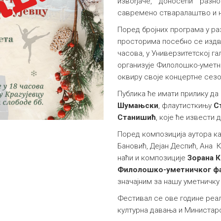
извођаче, доносећи разно
савремено стваралаштво и н
Поред бројних програма у р
просторима посебно се издва
часова, у Универзитетској гал
организује Филолошко-уметни
оквиру своје концертне сез
Публика ће имати прилику да
Шумањски
, флаутисткињу
С
Станишић
, које ће извести
Поред композиција аутора к
Бановић, Дејан Деспић, Ана К
наћи и композиције
Зорана 
Филолошко-уметничког ф
значајним за нашу уметничку 
Фестивал се ове године реал
културна давања и Министарс