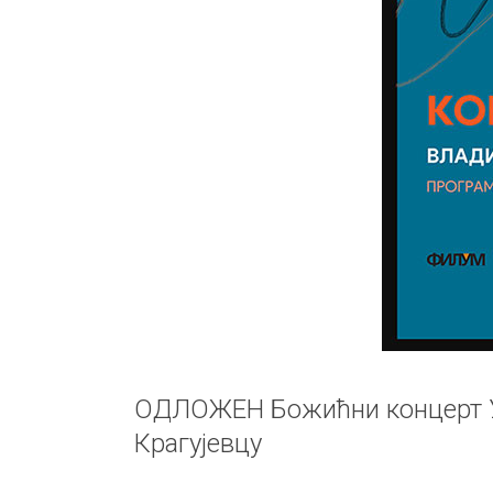
ОДЛОЖЕН Божићни концерт У
Крагујевцу