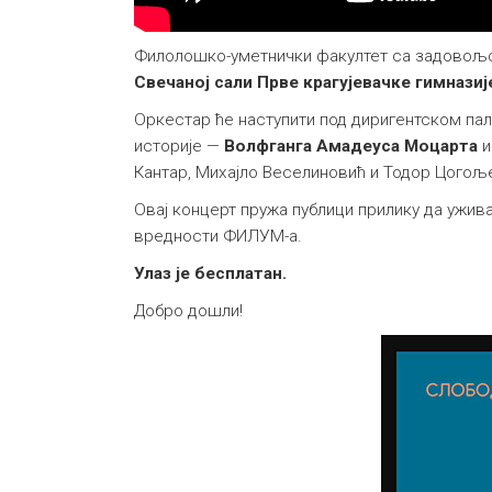
Филолошко-уметнички факултет са задовољс
Свечаној сали Прве крагујевачке гимназиј
Оркестар ће наступити под диригентском п
историје —
Волфганга Амадеуса Моцарта
Кантар, Михајло Веселиновић и Тодор Цогољ
Овај концерт пружа публици прилику да ужи
вредности ФИЛУМ-а.
Улаз је бесплатан.
Добро дошли!