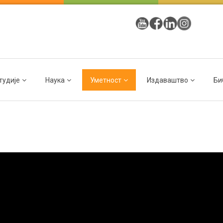
тудије
Наука
Уметност
Издаваштво
Би