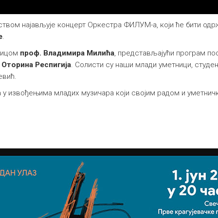
твом најављује концерт Оркестра ФИЛУМ-а, који ће бити од
е
.
алицом
проф. Владимира Милића
, представљајући програм по
и
Оторина Респигија
. Солисти су наши млади уметници, студе
евић.
ва у извођењима младих музичара који својим радом и уметн