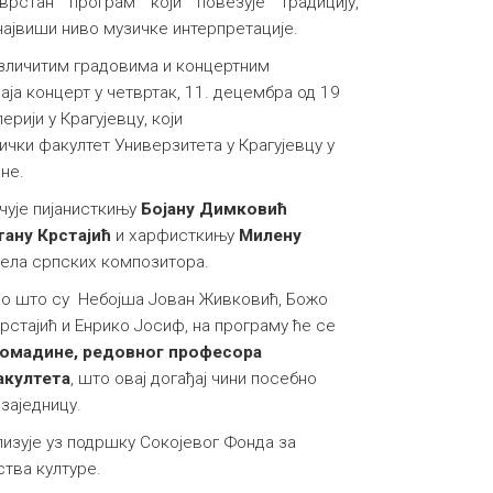
врстан програм који повезује традицију,
ајвиши ниво музичке интерпретације.
азличитим градовима и концертним
ја концерт у четвртак, 11. децембра од 19
ерији у Крагујевцу, који
чки факултет Универзитета у Крагујевцу у
оне.
 чује пијанисткињу
Бојану Димковић
тану Крстајић
и харфисткињу
Милену
 дела српских композитора.
ао што су Небојша Јован Живковић, Божо
рстајић и Енрико Јосиф, на програму ће се
Комадине, редовног професора
акултета
, што овај догађај чини посебно
заједницу.
изује уз подршку Сокојевог Фонда за
тва културе.