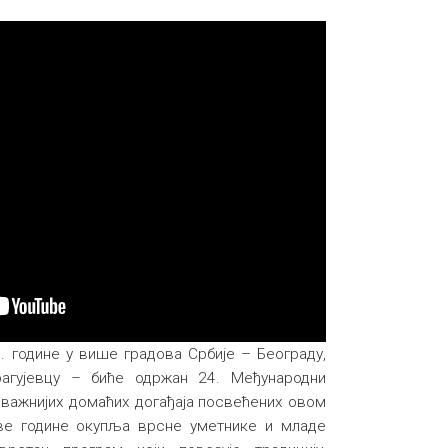
. године у више градова Србије – Београду,
агујевцу – биће одржан 24. Међународни
јважнијих домаћих догађаја посвећених овом
ве године окупља врсне уметнике и младе