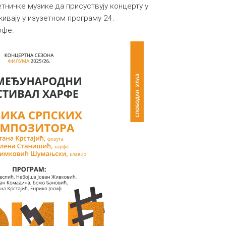
ничке музике да присуствују концерту у
живају у изузетном програму 24.
рфе.