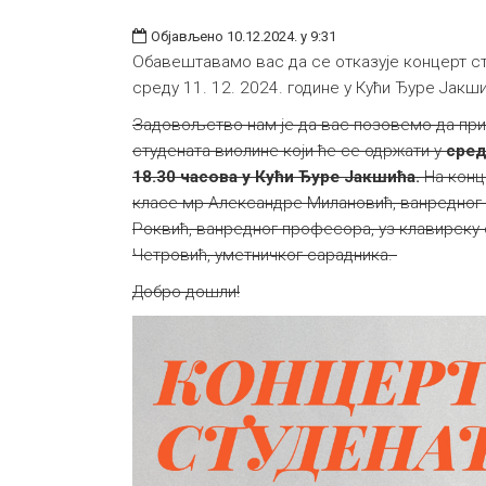
Објављено 10.12.2024. у 9:31
Обавештавамо вас да се отказује концерт ст
среду 11. 12. 2024. године у Кући Ђуре Јакши
Задовољство нам је да вас позовемо да при
студената виолине који ће се одржати у
сред
18.30 часова у Кући Ђуре Јакшића.
На конц
класе мр Александре Милановић, ванредног
Роквић, ванредног професора, уз клавирску
Четровић, уметничког сарадника.
Добро дошли!