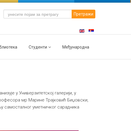
Претражи
блиотека
Студенти
Међународна
изује у Универзитетској галерији, у
 професора мр Марине Трајковић Биџовски,
у самосталног уметничког сарадника