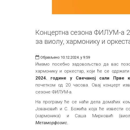
Концертна сезона ФИЛУМ-а 2
за виолу, хармонику и оркест
Објављено 10.12.2024. у 9:59
Имамо посебно задовољство да вас позо
хармонику и оркестар, који ће се одржат
2024. године у Свечаној сали Прве кр
почетком од 20 часова. Овај концерт из
сезоне ФИЛУМ-а.
На програму ће се наћи дела домаћих ком
Јовановић и С. Божића која ће извести со
(хармоника) и Саша Мирковић (вио
Метаморфозис.