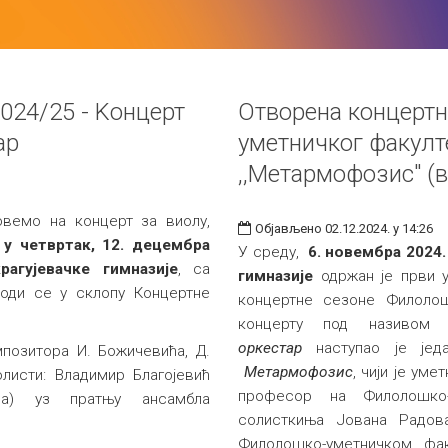
024/25 - Kонцерт
Отворена концерт
ар
уметничког факулт
,,Метармофозис" (
вемо на концерт за виолу,
Објављено 02.12.2024. у 14:26
и
у четвртак, 12. децембра
У среду,
6. новембра 2024.
агујевачке гимназије
, са
гимназије
одржан је први у
води се у склопу Концертне
концертне сезоне Филолошк
концерту под називо
оркестар
наступао је једа
позитора И. Божичевића, Д.
Метармофозис
, чији је ум
листи: Владимир Благојевић
професор на Филолошко-
ла) уз пратњу ансамбла
солисткиња Јована Радов
Филолошко-уметничком фак