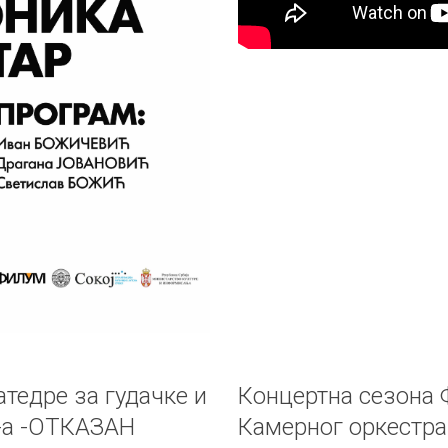
тедре за гудачке и
Концертна сезона 
-а -ОТКАЗАН
Камерног оркестр