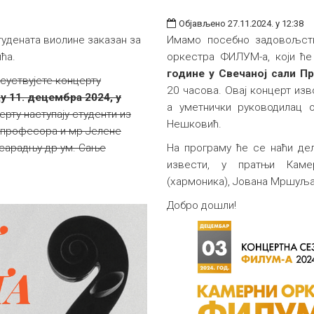
Објављено 27.11.2024. у 12:38
удената виолине заказан за
Имамо посебно задовољст
ћа.
оркестра ФИЛУМ-а, који ћ
године у Свечаној сали Пр
суствујете концерту
20 часова. Овај концерт из
у 11. децембра 2024, у
а уметнички руководилац 
ерту наступају студенти из
Нешковић.
 професора и мр Јелене
 сарадњу др ум. Сањe
На програму ће се наћи дела
извести, у пратњи Камер
(хармоника), Јована Мршуља 
Добро дошли!