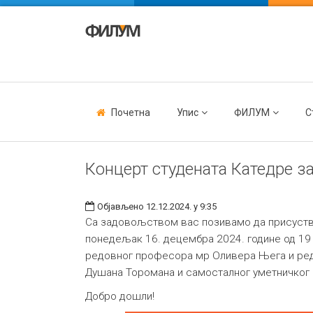
Почетна
Упис
ФИЛУМ
С
Концерт студената Катедре з
Објављено 12.12.2024. у 9:35
Са задовољством вас позивамо да присуствује
понедељак 16. децембра 2024. године од 19 
редовног професора мр Оливера Њега и ред
Душана Торомана и самосталног уметничког
Добро дошли!