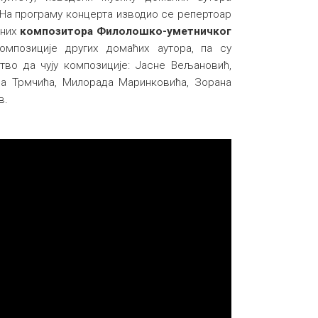
 На програму концерта изводио се репертоар
ених
композитора Филолошко-уметничког
мпозиције других домаћих аутора, па су
во да чују композиције: Јасне Вељановић,
а Трмчића, Милорада Маринковића, Зорана
в.