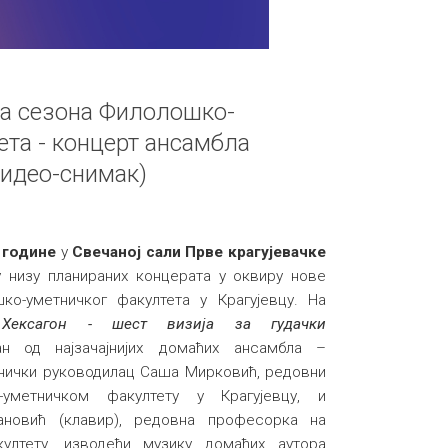
на сезона Филолошко-
ета - концерт ансамбла
видео-снимак)
 године
у
Свечаној сали Прве крагујевачке
 низу планираних концерата у оквиру нове
о-уметничког факултета у Крагујевцу. На
м
Хексагон - шест визија за гудачки
н од најзачајнијих домаћих ансамбла –
етнички руководилац Саша Мирковић, редовни
уметничком факултету у Крагујевцу, и
ановић (клавир), редовна професорка на
ултету, изводећи музику домаћих аутора