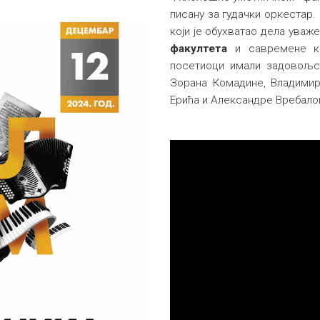
писану за гудачки оркестар.
који је обухватао дела уваж
факултета
и савремене ко
посетиоци имали задовољст
Зорана Комадине, Владимир
Ерића и Александре Вребало