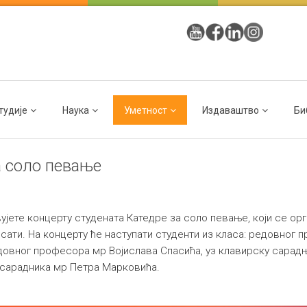
тудије
Наука
Уметност
Издаваштво
Би
а соло певање
те концерту студената Катедре за соло певање, који се орган
сати. На концерту ће наступати студенти из класа: редовног
овног професора мр Војислава Спасића, уз клавирску сарадњ
 сарадника мр Петра Марковића.