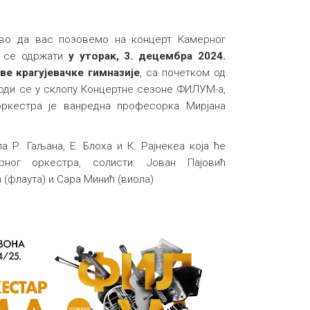
во да вас позовемо на концерт Камерног
е се одржати
у уторак, 3. децембра 2024.
ве крагујевачке гимназије
, са почетком од
води се у склопу Концертне сезоне ФИЛУМ-а,
оркестра је ванредна професорка Мирјанa
 Р. Гаљана, Е. Блоха и К. Рајнекеа која ће
ног оркестра, солисти: Јован Пајовић
(флаута) и Сара Минић (виола)