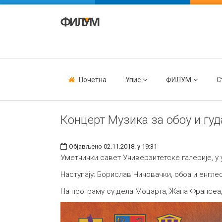
Почетна
Упис
ФИЛУМ
С
Концерт Музика за обоу и гуд
Објављено 02.11.2018. у 19:31
Уметнички савет Универзитетске галерије, у 
Наступају: Борислав Чичовачки, обоа и енгле
На програму су дела Моцарта, Жана Франсеа,