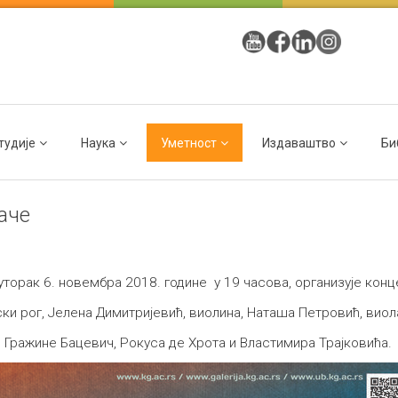
тудије
Наука
Уметност
Издаваштво
Би
аче
уторак 6. новембра 2018. године у 19 часова, организује кон
ски рог, Јелена Димитријевић, виолина, Наташа Петровић, виол
 Гражине Бацевич, Рокуса де Хрота и Властимира Трајковића.