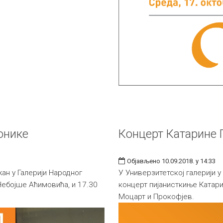
онике
Концерт Катарине 
Објављено 10.09.2018. у 14:33
ан у Галерији Народног
У Универзитетској галерији у
Небојше Аћимовића, и 17.30
концерт пијанисткиње Катар
Моцарт и Прокофјев.