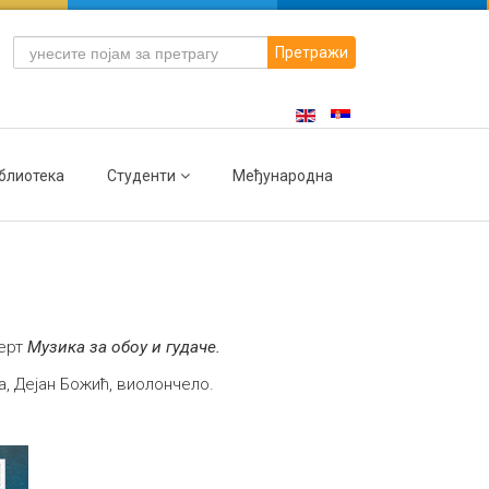
Претражи
блиотека
Студенти
Међународна
церт
Музика за обоу и гудаче.
а, Дејан Божић, виолончело.