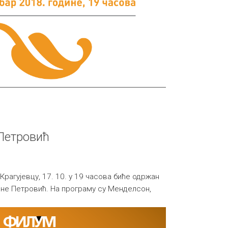
Петровић
 Крагујевцу, 17. 10. у 19 часова биће одржан
ине Петровић. На програму су Менделсон,