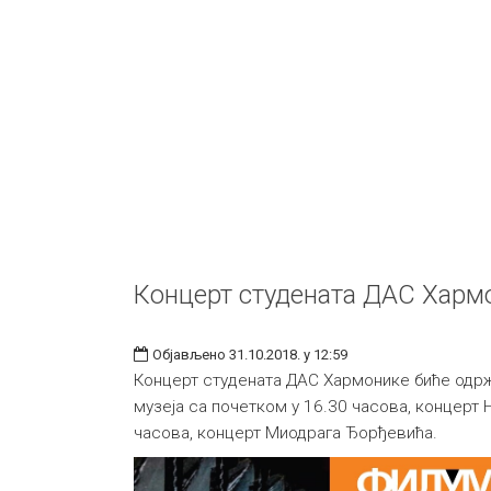
Концерт студената ДАС Харм
Објављено 31.10.2018. у 12:59
Концерт студената ДАС Хармонике биће одрж
музеја са почетком у 16.30 часова, концерт 
часова, концерт Миодрага Ђорђевића.