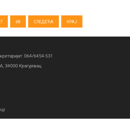
7
68
СЛЕДЕЋА
КРАЈ
екретаријат: 064/6454-531
А, 34000 Крагујевац
вцу