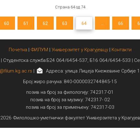
Страна 64 од 74
60
61
62
63
64
...
66
6
Почетна
|
ФИЛУМ
|
Универзитет у Крагујевцу
|
Контакти
 | Студентска служба:Б24 064/6454-537, Б16 064/6454-533 | С
@filum.kg.ac.rs
|
Адреса: улица Лицеја Кнежевине Србије 1
Број жиро рачуна: 840-0000032744845-15
позив на број за филологију: 742317-01
позив на број за музику: 742317- 02
позив на број за примењену: 742317-03
2026 Филолошко-уметнички факултет Универзитета у Крагује