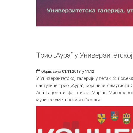
Трио „Аура” у Универзитетској
Објављено 01.11.2018. у 11:12
У Универзитетској галерији у петак, 2. новем
наступиће трио „Аура”, који чине флаутиста
Ана Гацева и фаготиста Марјан Милошевс
музичке уметности из Скопља.