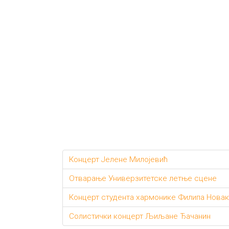
Концерт Јелене Милојевић
Отварање Универзитетске летње сцене
Концерт студента хармонике Филипа Нова
Солистички концерт Љиљане Ђачанин