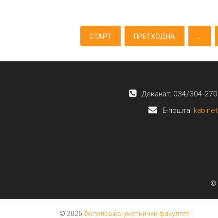
СТАРТ
ПРЕТХОДНА
...
Деканат: 034/304-270
E-пошта:
kabinet
© 
© 2026
Филолошко-уметнички факултет