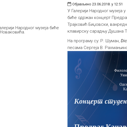
Објављено 23.06.2018. у 12:51
У Галерији Народног музеја у 
биће одржан концерт Предра
Трајковић Биџовски, ванредн
Галерији Народног музеја биће
клавирску сарадњу Душана 
 Новаковића.
На програму су: Р. Шуман,
Dic
песама Сергеја В. Рахмањин