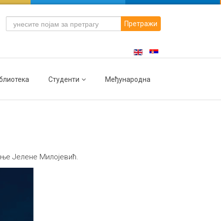
Претражи
блиотека
Студенти
Међународна
иње Јелене Милојевић.