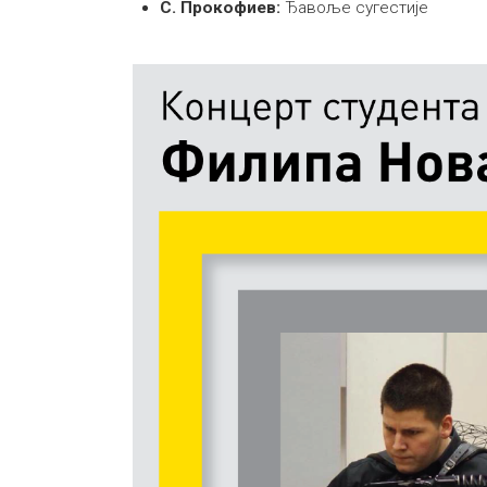
С. Прокофиев:
Ђавоље сугестије