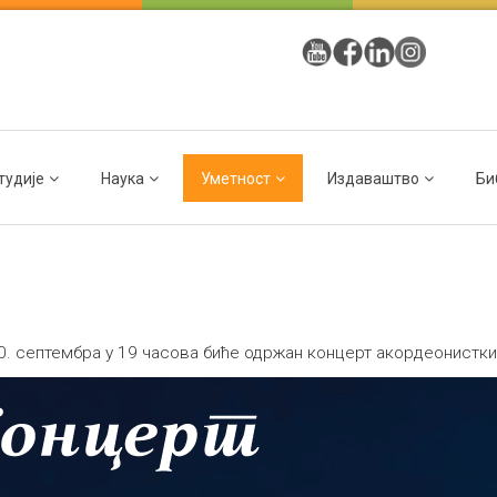
тудије
Наука
Уметност
Издаваштво
Би
10. септембра у 19 часова биће одржан концерт акордеонистк