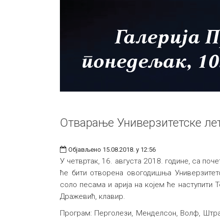
Отварање Универзитетске ле
Објављено 15.08.2018. у 12:56
У четвртак, 16. августа 2018. године, са поч
ће бити отворена овогодишња Универзитет
соло песама и арија на којем ће наступити 
Дражевић, клавир.
Програм: Перголези, Менделсон, Волф, Штра