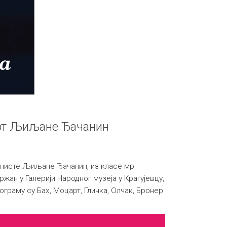
рт Љиљане Ђачанин
нисте Љиљане Ђачанин, из класе мр
жан у Галерији Народног музеја у Крагујевцу,
рограму су Бах, Моцарт, Глинка, Олчак, Бронер