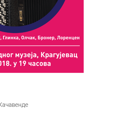
Качавенде