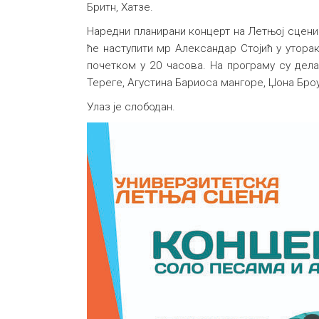
Бритн, Хатзе.
Наредни планирани концерт на Летњој сцени 
ће наступити мр Александар Стојић у уторак
почетком у 20 часова. На програму су дел
Тереге, Агустина Бариоса мангоре, Џона Бро
Улаз је слободан.