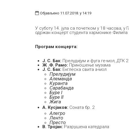
Објављено 11.07.2018. у 14:19
У суботу 14. јула са почетком у 18 часова, у 
одржан концерт студента хармонике Филипа
Програм концерта:
Ј. С. Бах:
Прелудијум и фуга ге-мол, ДТК 2
Ж .Ф. Рамо:
Приношење музама
Ј. С. Бах:
Енглеска свита а-мол
Прелудијум
Алеманда
Куранта
Сарабанда
Буре I
Буре II
Жига
А. Кусјаков:
Соната бр. 2
Алегро
Ленто
Престо
В. Тројан:
Разрушена катедрала