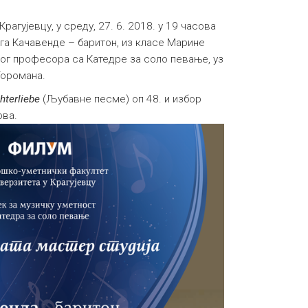
Крагујевцу, у среду, 27. 6. 2018. у 19 часова
га Качавенде – баритон, из класе Марине
ог професора са Катедре за соло певање, уз
Торомана.
hterliebe
(Љубавне песме) оп 48. и избор
ова.