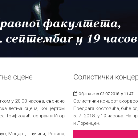
тње сцене
Солистички конце
Објављено 02.07.2018. у 11:47
етком у 20,00 часова, свечано
Солистички концерт акордео
ска летња сцена, концертом
Предрага Костовића, биће одр
Теа Трифковић, сопран и Игор
5. 7. 2018. у 19 часова. На п
и Лоренцен.
ус, Моцарт, Паучини, Росини,