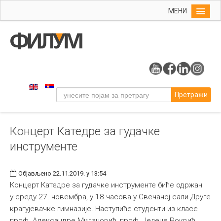
МЕНИ
Почетна
Упис
ФИЛУМ
Студије
Претражи
Наука
Уметност
Концерт Катедре за гудачке
Музичка уметност
инструменте
Примењена и ликовна уметност
Галерија
Објављено 22.11.2019. у 13:54
Издаваштво
Концерт Катедре за гудачке инструменте биће одржан
у среду 27. новембра, у 18 часова у Свечаној сали Друге
Библиотека
крагујевачке гимназије. Наступиће студенти из класе
Студенти
проф. Александре Милановић, проф. Јелене Роквић,