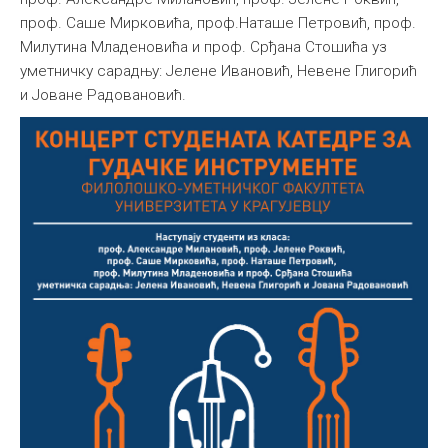
проф. Саше Мирковића, проф.
Наташе Петровић, проф.
Међународна
Милутина Младеновића и проф. Срђана Стошића уз
уметничку сарадњу: Јелене Ивановић, Невене Глигорић
и Јоване Радовановић.