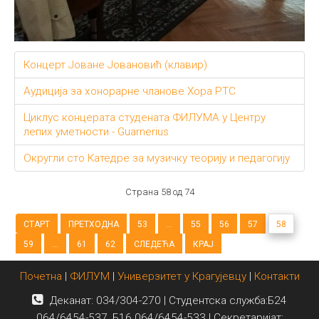
Концерт Јоване Јовановић (клавир)
Аудиција за хонорарне чланове Хора РТС
Циклус концерата студената ФИЛУМА у Центру
лепих уметности - Guarnerius
Округли сто Катедре за музичку теорију и педагогију
Страна 58 од 74
СТАРТ
ПРЕТХОДНА
53
...
55
56
57
58
59
...
61
62
СЛЕДЕЋА
КРАЈ
Почетна
|
ФИЛУМ
|
Универзитет у Крагујевцу
|
Контакти
Деканат: 034/304-270 | Студентска служба:Б24
064/6454-537, Б16 064/6454-533 | Секретаријат: