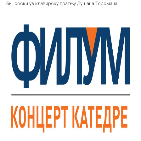
Биџовски уз клавирску пратњу Душана Торомана.