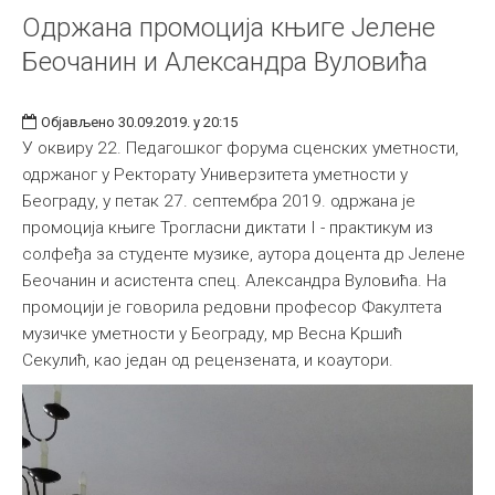
Одржана промоција књиге Јелене
Беочанин и Александра Вуловића
Објављено 30.09.2019. у 20:15
У оквиру 22. Педагошког форума сценских уметности,
одржаног у Ректорату Универзитета уметности у
Београду, у петак 27. септембра 2019. одржана је
промоција књиге Трогласни диктати I - практикум из
солфеђа за студенте музике, аутора доцента др Јелене
Беочанин и асистента спец. Александра Вуловића. На
промоцији је говорила редовни професор Факултета
музичке уметности у Београду, мр Весна Kршић
Секулић, као један од рецензената, и коаутори.