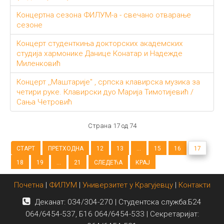
Концертна сезона ФИЛУМ-а - свечано отварање
сезоне
Концерт студенткиња докторских академских
студија хармонике Данице Конатар и Надежде
Миленковић
Концерт ,,Маштарије" , српска клавирска музика за
четири руке. Клавирски дуо Марија Тимотијевић /
Сања Четровић
Страна 17 од 74
СТАРТ
ПРЕТХОДНА
12
13
...
15
16
17
18
19
...
21
СЛЕДЕЋА
КРАЈ
Почетна
|
ФИЛУМ
|
Универзитет у Крагујевцу
|
Контакти
Деканат: 034/304-270 | Студентска служба:Б24
064/6454-537, Б16 064/6454-533 | Секретаријат: