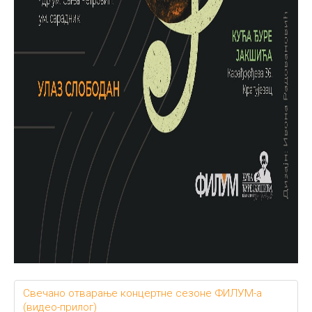
Свечано отварање концертне сезоне ФИЛУМ-а
(видео-прилог)