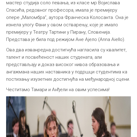
мастер студија соло певања, из класе мр Војислава
Спасића, редовног професора, имала је премијеру
опере „Маломбра”, аутора Франческа Колосанта. Она је
изнела улогу Фани у овом остварењу, које је имало
премијеру у Театру Тартини у Пирану, Словенија.
Представа је била под режијом Ане Ајело (Anna Aiello).
Ова два изванредна достигнућа нагласила су квалитет,
талент и посвећеност наших студената, али
представљају и доказ високог нивоа образовања и
ангажмана наших наставника у подршци студентима ка
постизању изузетних достигнућа на међународној сцени.
Честитамо Тамари и Анђели на овим успесима!