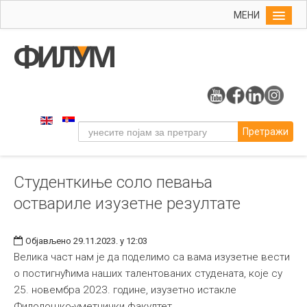
МЕНИ
Почетна
Упис
ФИЛУМ
Студије
Претражи
Наука
Уметност
Студенткиње соло певања
Музичка уметност
оствариле изузетне резултате
Примењена и ликовна уметност
Галерија
Објављено 29.11.2023. у 12:03
Издаваштво
Велика част нам је да поделимо са вама изузетне вести
о постигнућима наших талентованих студената, које су
Библиотека
25. новембра 2023. године, изузетно истакле
Студенти
Филолошко-уметнички факултет.