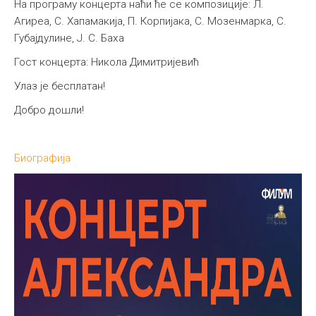
На програму концерта наћи ће се композиције: Л.
Агиреа, С. Хапамакија, П. Корпијака, С. Мозенмарка, С.
Губајдулине, Ј. С. Баха
Гост концерта: Никола Димитријевић
Улаз је бесплатан!
Добро дошли!
Биографија