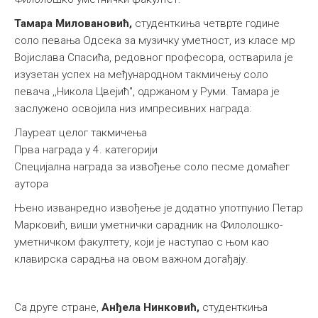
Међународна
Тамара Миловановић,
студенткиња четврте године
соло певања Одсека за музичку уметност, из класе мр
Војислава Спасића, редовног професора, остварила је
изузетан успех на међународном такмичењу соло
певача ,,Никола Цвејић", одржаном у Руми. Тамара је
заслужено освојила низ импресивних награда:
Лауреат целог такмичења
Прва награда у 4. категорији
Специјална награда за извођење соло песме домаћег
аутора
Њено изванредно извођење је додатно употпунио Петар
Марковић, виши уметнички сарадник на Филолошко-
уметничком факултету, који је наступао с њом као
клавирска сарадња на овом важном догађају.
Са друге стране,
Анђела Нинковић,
студенткиња