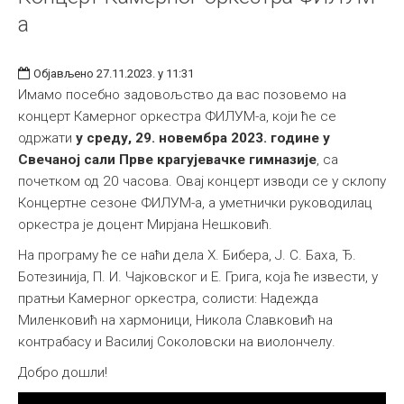
а
Објављено 27.11.2023. у 11:31
Имамо посебно задовољство да вас позовемо на
концерт Камерног оркестра ФИЛУМ-а, који ће се
одржати
у среду, 29. новембра 2023. године у
Свечаној сали Прве крагујевачке гимназије
, са
почетком од 20 часова. Овај концерт изводи се у склопу
Концертне сезоне ФИЛУМ-а, а уметнички руководилац
оркестра је доцент Мирјанa Нешковић.
На програму ће се наћи дела Х. Бибера, Ј. С. Баха, Ђ.
Ботезинија, П. И. Чајковског и Е. Грига, која ће извести, у
пратњи Камерног оркестра, солисти: Надежда
Миленковић на хармоници, Никола Славковић на
контрабасу и Василиј Соколовски на виолончелу.
Добро дошли!