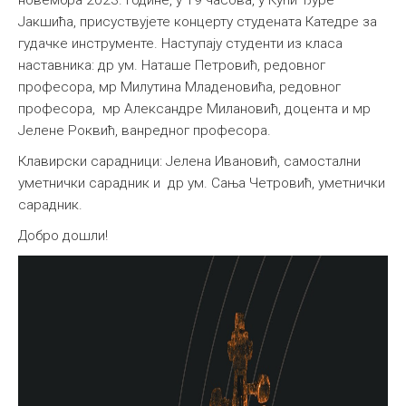
Јакшића, присуствујете концерту студената Катедре за
гудачке инструменте. Наступају студенти из класа
наставника: др ум. Наташе Петровић, редовног
професора, мр Милутина Младеновића, редовног
професора, мр Александре Милановић, доцента и мр
Јелене Роквић, ванредног професора.
Клавирски сарадници: Jeлена Ивановић, самостални
уметнички сарадник и др ум. Сања Четровић, уметнички
сарадник.
Добро дошли!