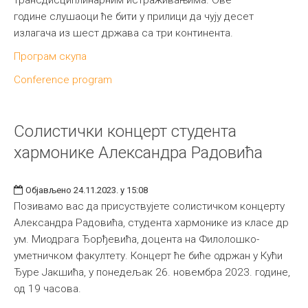
године слушаоци ће бити у прилици да чују десет
излагача из шест држава са три континента.
Програм скупа
Conference program
Солистички концерт студента
хармонике Александра Радовића
Објављено 24.11.2023. у 15:08
Позивамо вас да присуствујете солистичком концерту
Александра Радовића, студента хармонике из класе др
ум. Миодрага Ђорђевића, доцента на Филолошко-
уметничком факултету. Концерт ће биће одржан у Кући
Ђуре Јакшића, у понедељак 26. новембра 2023. године,
од 19 часова.