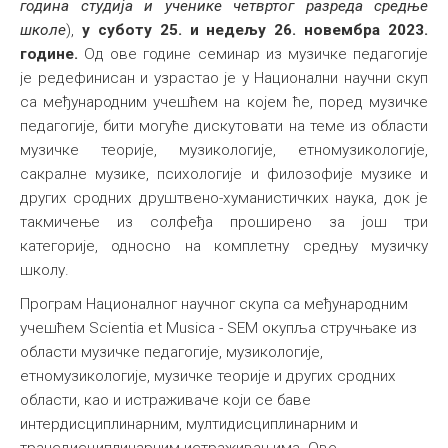
година студија и ученике четвртог разреда средње
школе
),
у суботу 25. и недељу 26. новембра 2023.
године.
Од ове године семинар из музичке педагогије
је редефинисан и узрастао је у Национални научни скуп
са међународним учешћем на којем ће, поред музичке
педагогије, бити могуће дискутовати на теме из области
музичке теорије, музикологије, етномузикологије,
сакралне музике, психологије и филозофије музике и
других сродних друштвено-хуманистичких наука, док је
такмичење из солфеђа проширено за још три
категорије, односно на комплетну средњу музичку
школу.
Програм Националног научног скупа са међународним
учешћем Scientia et Musica - SEM окупља стручњаке из
области музичке педагогије, музикологије,
етномузикологије, музичке теорије и других сродних
области, као и истраживаче који се баве
интердисциплинарним, мултидисциплинарним и
трансдисциплинарним истраживањима. Ове