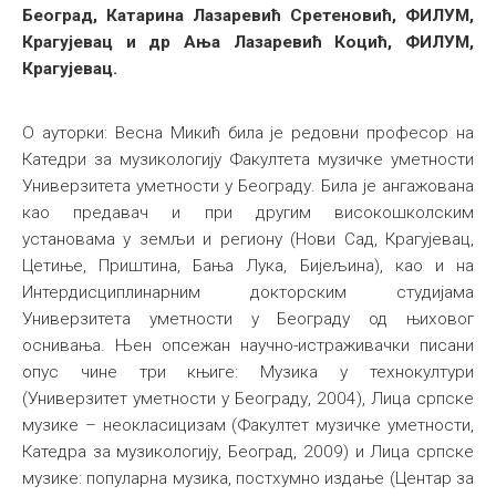
Београд, Катарина Лазаревић Сретеновић, ФИЛУМ,
Крагујевац и др Ања Лазаревић Коцић, ФИЛУМ,
Крагујевац.
О ауторки: Весна Микић била је редовни професор на
Катедри за музикологију Факултета музичке уметности
Универзитета уметности у Београду. Била је ангажована
као предавач и при другим високошколским
установама у земљи и региону (Нови Сад, Крагујевац,
Цетиње, Приштина, Бања Лука, Бијељина), као и на
Интердисциплинарним докторским студијама
Универзитета уметности у Београду од њиховог
оснивања. Њен опсежан научно-истраживачки писани
опус чине три књиге: Музика у технокултури
(Универзитет уметности у Београду, 2004), Лица српске
музике – неокласицизам (Факултет музичке уметности,
Катедра за музикологију, Београд, 2009) и Лица српске
музике: популарна музика, постхумно издање (Центар за