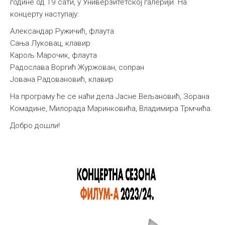
године од 19 сати, у Универзитетској галерији. На
концерту наступају:
Александар Ружичић, флаута
Сања Луковац, клавир
Карољ Марочик, флаута
Радослава Воргић Журжован, сопран
Јована Радовановић, клавир
На програму ће се наћи дела Јасне Вељановић, Зорана
Комадине, Милорада Маринковића, Владимира Трмчића.
Добро дошли!