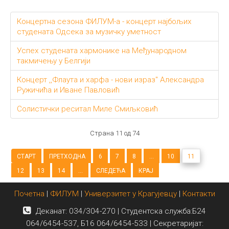
Концертна сезона ФИЛУМ-а - концерт најбољих
студената Одсека за музичку уметност
Успех студената хармонике на Међународном
такмичењу у Белгији
Концерт ,,Флаута и харфа - нови израз" Александра
Ружичића и Иване Павловић
Солистички реситал Миле Смиљковић
Страна 11 од 74
СТАРТ
ПРЕТХОДНА
6
7
8
...
10
11
12
13
14
...
СЛЕДЕЋА
КРАЈ
Почетна
|
ФИЛУМ
|
Универзитет у Крагујевцу
|
Контакти
Деканат: 034/304-270 | Студентска служба:Б24
064/6454-537, Б16 064/6454-533 | Секретаријат: