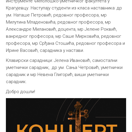
инструменте Филолошко-уметничког факултета у
Крагујевцу. Наступају студенти из класа наставника: др
ум. Наташе Петровић, редовног професора, мр
Милутина Младеновића, редовног професора, мр
Александре Милановић, доцента, мр Јелене Роквић,
ванредног професора, мр Саше Мирковића, редовног
професора, мр Срђана Стошића, редовног професора и
Ирине Васовић, сарадника у настави.
Клавирски сарадници: Jeлена Ивановић, самостални
уметнички сарадник, др ум. Сања Четровић, уметнички
сарадник и мр Невена Глигорић, виши уметнички
сарадник.
Добро дошли!