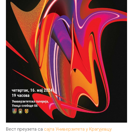
Вест преузета са
сајта Универзитета у Крагујевцу