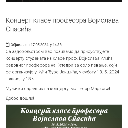
Концерт класе професора Војислава
Спасића
Објављено 17.05.2024. у 14:38
Са задовољством вас позивамо да присуствујете
концерту студената из класе проф. Војислава Илића,
редовног професора на Катедри за соло певање, који
се организује у Кући Ђуре Јакшића, у суботу 18. 5. 2024.
године, у 18 ч.
Музички сарадник на концерту: мр Петар Марковић
Добро дошли!