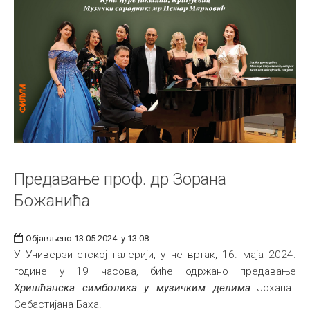
Предавање проф. др Зорана
Божанића
Објављено 13.05.2024. у 13:08
У Универзитетској галерији, у четвртак, 16. мајa 2024.
године у 19 часова, биће одржано предавање
Хришћанска симболика у музичким делима
Јохана
Себастијана Баха.