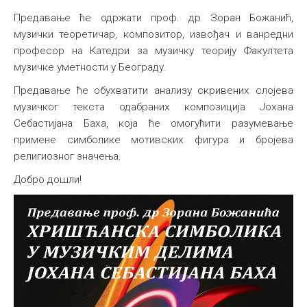
Предавање ће одржати проф. др Зоран Божанић,
музички теоретичар, композитор, извођач и ванредни
професор на Катедри за музичку теорију Факултета
музичке уметности у Београду.
Предавање ће обухватити анализу скривених слојева
музичког текста одабраних композиција Јохана
Себастијана Баха, која ће омогућити разумевање
примене симболике мотивских фигура и бројева
религиозног значења.
Добро дошли!