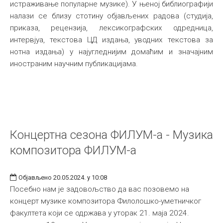
истраживање популарне музике). У њеној библиографији
налази се близу стотину објављених радова (студија,
приказа, рецензија, лексикографских одредница,
интервјуа, текстова ЦД издања, уводних текстова за
нотна издања) у најугледнијим домаћим и значајним
иностраним научним публикацијама.
Концертна сезона ФИЛУМ-а - Музика
композитора ФИЛУМ-а
Објављено 20.05.2024. у 10:08
Посебно нам је задовољство да вас позовемо на
концерт музике композитора Филолошко-уметничког
факултета који се одржава у уторак 21. маја 2024.