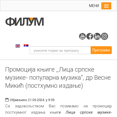
МЕНИ
Почетна
Упис
ФИЛУМ
Студије
Претражи
Наука
Уметност
Промоција књиге ,,Лица српске
Музичка уметност
музике- популарна музика", др Весне
Примењена и ликовна уметност
Микић (постхумно издање)
Галерија
Издаваштво
Објављено 21.05.2024. у 9:59
Са задовољством Вас позивамо на промоцију
Библиотека
постхумног издања књиг
е Лица српске музике-
Студенти