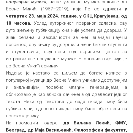
популарна музика
, наше уважене музиколошкиње др
Међународна
Весне Микић. (1967–2019), која ће се одржати
у
четвртак 23. маја 2024. године, у СКЦ Крагујевац, од
18 часова.
Услед ауторкиног прераног одласка, ову
дуго жељену публикацију она није успела да доврши. У
знак сећања и захвалности за њен значајан научни
допринос, ову књигу су довршили њени бивши студенти
и студенткиње, окупљени под окриљем Центра за
истраживање популарне музике – организације чији је
др Весна Микић оснивач.
Издање је настало са циљем да богате написе о
популарној музици др Весне Микић учинимо доступнијим
и видљивијим, посебно млађим генерацијама, а
обликовано је као збирка сачињена од двадесет једног
текста. Неки од текстова до сада никада нису били
публиковани, односно никада нису били објављени на
српском језику.
На промоцији говоре:
др Биљана Лекић, ФМУ,
Београд, др Маја Васиљевић, Филозофски факултет,