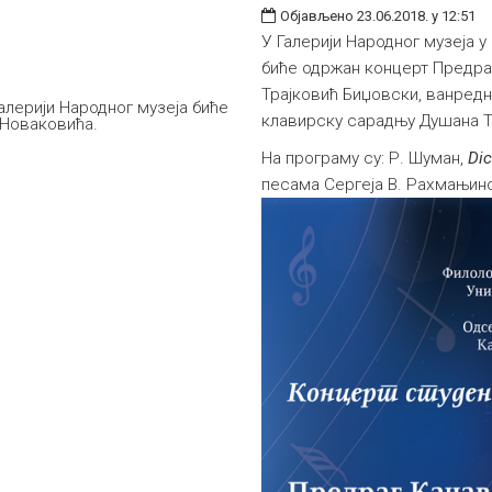
Објављено 23.06.2018. у 12:51
У Галерији Народног музеја у 
биће одржан концерт Предра
Трајковић Биџовски, ванредн
Галерији Народног музеја биће
клавирску сарадњу Душана 
 Новаковића.
На програму су: Р. Шуман,
Dic
песама Сергеја В. Рахмањин