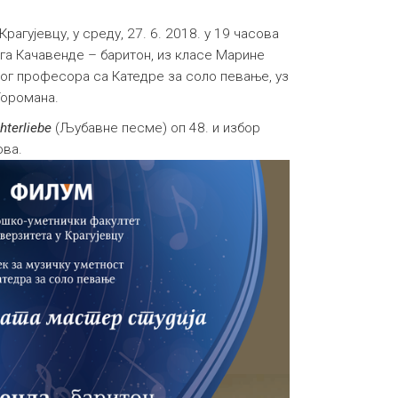
Крагујевцу, у среду, 27. 6. 2018. у 19 часова
га Качавенде – баритон, из класе Марине
ог професора са Катедре за соло певање, уз
Торомана.
hterliebe
(Љубавне песме) оп 48. и избор
ова.