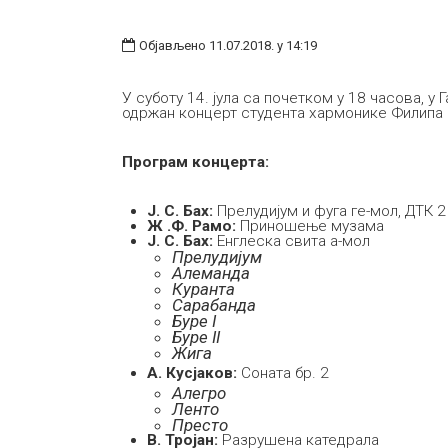
Објављено 11.07.2018. у 14:19
У суботу 14. јула са почетком у 18 часова, у 
одржан концерт студента хармонике Филипа
Програм концерта:
Ј. С. Бах:
Прелудијум и фуга ге-мол, ДТК 2
Ж .Ф. Рамо:
Приношење музама
Ј. С. Бах:
Енглеска свита а-мол
Прелудијум
Алеманда
Куранта
Сарабанда
Буре I
Буре II
Жига
А. Кусјаков:
Соната бр. 2
Алегро
Ленто
Престо
В. Тројан:
Разрушена катедрала