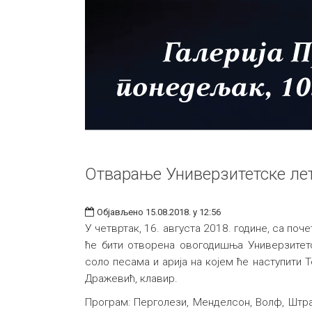
Отварање Универзитетске ле
Објављено 15.08.2018. у 12:56
У четвртак, 16. августа 2018. године, са поч
ће бити отворена овогодишња Универзитет
соло песама и арија на којем ће наступити 
Дражевић, клавир.
Програм: Перголези, Менделсон, Волф, Штра