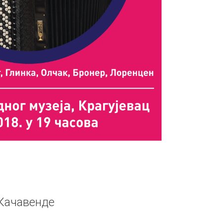
Качавенде