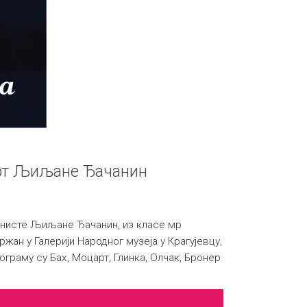
рт Љиљане Ђачанин
нисте Љиљане Ђачанин, из класе мр
жан у Галерији Народног музеја у Крагујевцу,
рограму су Бах, Моцарт, Глинка, Олчак, Бронер