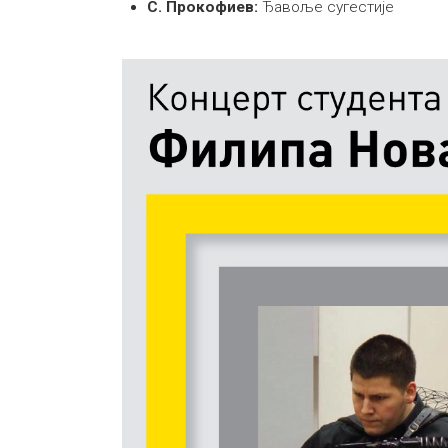
С. Прокофиев:
Ђавоље сугестије