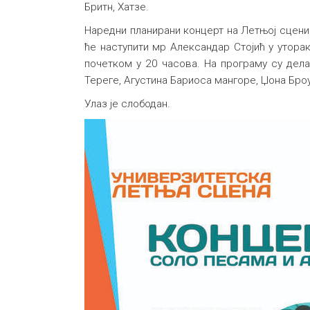
Бритн, Хатзе.
Наредни планирани концерт на Летњој сцени 
ће наступити мр Александар Стојић у уторак
почетком у 20 часова. На програму су дел
Тереге, Агустина Бариоса мангоре, Џона Бро
Улаз је слободан.