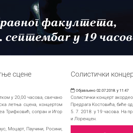
тње сцене
Солистички конце
Објављено 02.07.2018. у 11:47
етком у 20,00 часова, свечано
Солистички концерт акордео
ска летња сцена, концертом
Предрага Костовића, биће одр
Теа Трифковић, сопран и Игор
5. 7. 2018. у 19 часова. На п
и Лоренцен.
ус, Моцарт, Паучини, Росини,