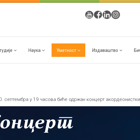
тудије
Наука
Уметност
Издаваштво
Би
10. септембра у 19 часова биће одржан концерт акордеонистк