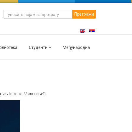
Претражи
блиотека
Студенти
Међународна
иње Јелене Милојевић.