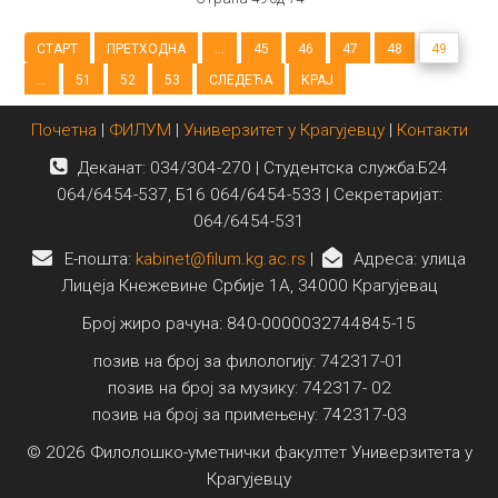
СТАРТ
ПРЕТХОДНА
...
45
46
47
48
49
...
51
52
53
СЛЕДЕЋА
КРАЈ
Почетна
|
ФИЛУМ
|
Универзитет у Крагујевцу
|
Контакти
Деканат: 034/304-270 | Студентска служба:Б24
064/6454-537, Б16 064/6454-533 | Секретаријат:
064/6454-531
E-пошта:
kabinet@filum.kg.ac.rs
|
Адреса: улица
Лицеја Кнежевине Србије 1А, 34000 Крагујевац
Број жиро рачуна: 840-0000032744845-15
позив на број за филологију: 742317-01
позив на број за музику: 742317- 02
позив на број за примењену: 742317-03
© 2026 Филолошко-уметнички факултет Универзитета у
Крагујевцу