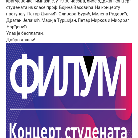
крагујевачке гимназије, у 19.30 часова, биће одржан концерт
студената из класе проф. Војина Васовића. На концерту
наступају: Петар Динчић, Оливера Ђурић, Милена Радовић,
Драган Јелачић, Марија Туршијан, Петар Мирков и Миодраг
Ђорђевић.
Улаз је бесплатан.
Добро дошли!