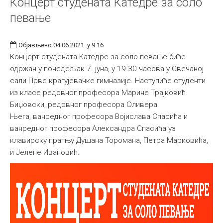
Концерт студената Катедре за соло
певање
Објављено 04.06.2021. у 9:16
Концерт студената Катедре за соло певање биће
одржан у понедељак 7. јуна, у 19.30 часова у Свечаној
сали Прве крагујевачке гимназије. Наступиће студенти
из класе редовног професора Марине Трајковић
Биџовски, редовног професора Оливера
Њега, ванредног професора Војислава Спасића и
ванредног професора Александра Спасића уз
клавирску пратњу Душана Торомана, Петра Марковића,
и Јелене Ивановић.