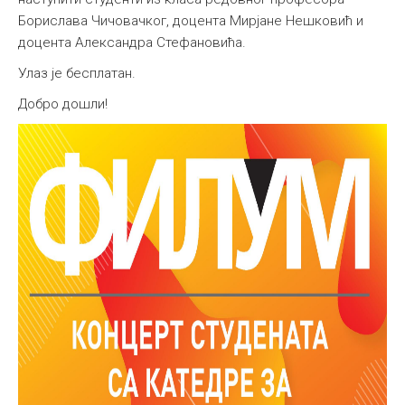
Борислава Чичовачког, доцента Мирјане Нешковић и
Међународна
доцента Александра Стефановића.
Улаз је бесплатан.
Добро дошли!