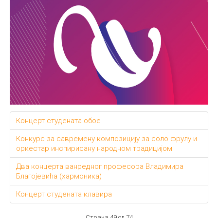
Концерт студената обое
Конкурс за савремену композицију за соло фрулу и
оркестар инспирисану народном традицијом
Два концерта ванредног професора Владимира
Благојевића (хармоника)
Концерт студената клавира
Страна 49 од 74