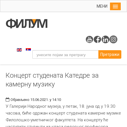
МЕНИ
Почетна
Упис
ФИЛУМ
Студије
Претражи
Наука
Уметност
Концерт студената Катедре за
Музичка уметност
камерну музику
Примењена и ликовна уметност
Галерија
Објављено 15.06.2021. у 14:10
Издаваштво
У Галерији Народног музеја, у петак, 18. јуна од у 19.30
часова, биће одржан концерт студената камерне музике
Библиотека
Филолошко-уметничког факултета. На концерту ће
Студенти
наступити студенти из класа редовног професора