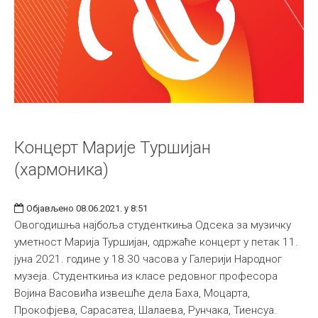
Концерт Марије Туршијан
(хармоника)
Објављено 08.06.2021. у 8:51
Овогодишња најбоља студенткиња Одсека за музичку
уметност Марија Туршијан, одржаће концерт у петак 11.
јуна 2021. године у 18.30 часова у Галерији Народног
музеја. Студенткиња из класе редовног професора
Војина Васовића извешће дела Баха, Моцарта,
Прокофјева, Сарасатеа, Шалаева, Рунчака, Тиенсуа.