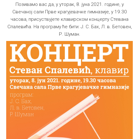
Позивамо вас да, у уторак, 8. јуна 2021. године, у
Свечаној сали Прве крагујевачке гимназије, у 19.30
часова, присуствујете клавирском концерту Стевана
Спалевића. На програму ће бити: Ј. С. Бах, Л. в. Бетовен,
Р. Шуман.