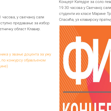
Концерт Катедре за соло пев
19.30 часова у Свечаној сал
студенти из класе Марине Тр
1 часова, у свечаној сали
Спасића, уз клавирску прат
иступно предавање за избор
етничку област Клавир.
ника у звање доцента за ужу
, по конкурсу објављеном
дине)