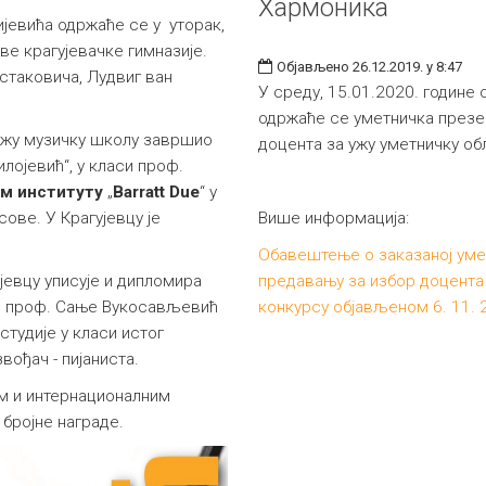
Хармоника
јевића одржаће се у уторак,
ве крагујевачке гимназије.
Објављено 26.12.2019. у 8:47
таковича, Лудвиг ван
У среду, 15.01.2020. године 
одржаће се уметничка презе
Нижу музичку школу завршио
доцента за ужу уметничку о
илојевић“, у класи проф.
м
институт
у
„
Barratt Due
“ у
ове. У Крагујевцу је
Више информација:
Обавештење о заказаној уме
евцу уписује и дипломира
предавању за избор доцента 
си проф. Сање Вукосављевић
конкурсу објављеном 6. 11. 2
студије у класи истог
ођач - пијаниста.
м и интернационалним
 бројне награде.