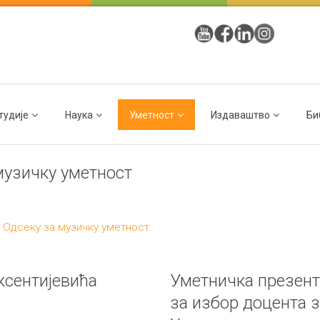
тудије
Наука
Уметност
Издаваштво
Би
музичку уметност
 Одсеку за музичку уметност.
ксентијевића
Уметничка презент
за избор доцента 