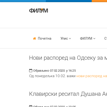
Почетна
Упис
ФИЛУМ
С
Нови распоред на Одсеку за 
Објављено 07.02.2020. у 16:25
Од понедељка 10.02. важи
нови распоред на
Клавирски реситал Душана А
Објављено 07.02.2020. у 13:05