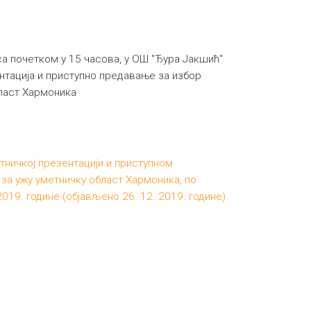
са почетком у 15 часова, у ОШ "Ђура Јакшић"
нтација и приступно предавање за избор
бласт Хармоника
тничкој презентацији и приступном
за ужу уметничку област Хармоника, по
019. године (објављено 26. 12. 2019. године)