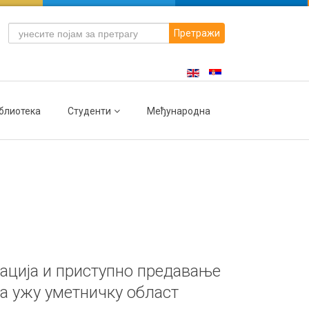
Претражи
блиотека
Студенти
Међународна
ација и приступно предавање
за ужу уметничку област