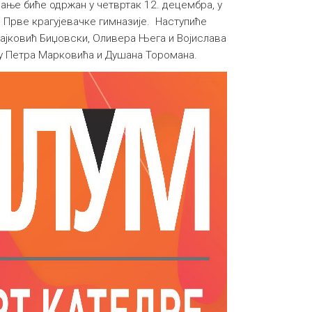
ање биће одржан у четвртак 12. децембра, у
и Прве крагујевачке гимназије. Наступиће
ајковић Биџовски, Оливера Њега и Војислава
њу Петра Марковића и Душана Торомана.