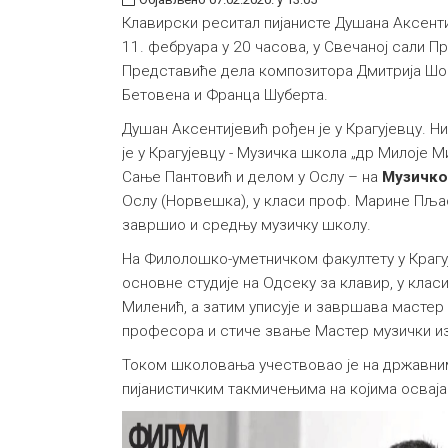
Клавирски реситал пијанисте Душана Аксенти
11. фебруара у 20 часова, у Свечаној сали Пр
Представиће дела композитора Дмитрија Шос
Бетовена и Франца Шуберта.
Душан Аксентијевић рођен је у Крагујевцу. 
је у Крагујевцу - Музичка школа „др Милоје М
Сање Пантовић и делом у Ослу – на
Музичко
Ослу (Норвешка), у класи проф. Марине Пљас
завршио и средњу музичку школу.
На Филолошко-уметничком факултету у Крагуј
основне студије на Одсеку за клавир, у кла
Миленић, а затим уписује и завршава мастер 
професора и стиче звање Мастер музички изв
Током школовања учествовао је на државни
пијанистичким такмичењима на којима осваја