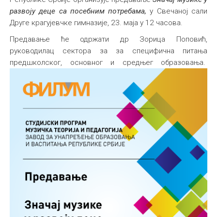
развоју деце са посебним потребама,
у Свечаној сали
Међународна
Друге крагујевчке гимназије, 23. маја у 12 часова.
Предавање ће одржати др Зорица Поповић,
руководилац сектора за за специфична питања
предшколског, основног и средњег образовања.