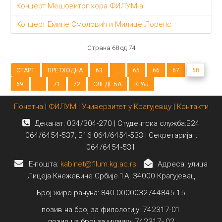
Концерт Мешовитог хора ФИЛУМ-а
Концерт Емине Смоловић и Милице Лоренс
Страна 68 од 74
СТАРТ
ПРЕТХОДНА
63
...
65
66
67
68
69
...
71
72
СЛЕДЕЋА
КРАЈ
Почетна
|
ФИЛУМ
|
Универзитет у Крагујевцу
|
Контакти
Деканат: 034/304-270 | Студентска служба:Б24
064/6454-537, Б16 064/6454-533 | Секретаријат:
064/6454-531
E-пошта:
kabinet@filum.kg.ac.rs
|
Адреса: улица
Лицеја Кнежевине Србије 1А, 34000 Крагујевац
Број жиро рачуна: 840-0000032744845-15
позив на број за филологију: 742317-01
позив на број за музику: 742317- 02