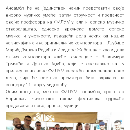
Ансамбл ће на јединствен начин представити своје
високо музичко умеће, затим стручност и преданост
својих професора на ФИЛУМ-у, али и српско музичко
стваралаштво, односно врхунске домете српске
музике и уметности, изводећи дела неких од наших
најзначајнијих и најоригиналнијих композитора – Љубице
Марић, Душана Радића и Исидоре Жебељан – као и дела
сјајних композитора млађе генерације – Владимира
Трмчића и Драшка Аџића, који је специјално за ту
прилику за чланове ФИЛУМ ансамбла компоновао ново
дело, чија ће светска премијера бити одржана на
концерту 11. маја у Бидгошћу.
Осим концерта, ментор ФИЛУМ ансамбла, проф. др
Борислав Чичовачки током фестивала одржаће
предавање о новој српској музици.