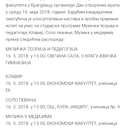
факултета у Крагујевцу организује Дан отворених врата
у среду 16. маја 2018. године. Будућим кандидатима
омогућена је консултативна настава и пробни пријемни
испит за упис на студијске програме Музичка теорија и
педагогија, Клавир, Соло певање, Музика у медијима,
према следећем распореду:
MУЗИЧКА ТЕОРИЈА И ПЕДАГОГИЈА
16. 5. 2018. у 15.00, СВЕЧАНА САЛА, II КРАГУЈЕВАЧКА
ГИМНАЗИЈА
КЛАВИР
16. 5. 2018. у 10.00, ЕКОНОМСКИ ФАКУЛТЕТ, учионица
E6
СОЛО ПЕВАЊЕ
16. 5. 2018. у 13.00, ОШ „ЂУРА ЈАКШИЋ”, учионица бр. 4
МУЗИКА У МЕДИЈИМА
16. 5. 2018. у 13.00, ЕКОНОМСКИ ФАКУЛТЕТ, учионица