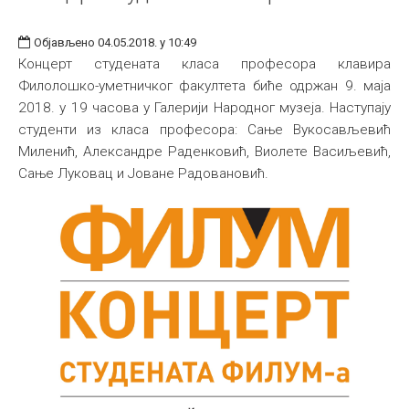
Објављено 04.05.2018. у 10:49
Концерт студената класа професора клавира
Филолошко-уметничког факултета биће одржан 9. маја
2018. у 19 часова у Галерији Народног музеја. Наступају
студенти из класа професора: Сање Вукосављевић
Миленић, Александре Раденковић, Виолете Васиљевић,
Сање Луковац и Јоване Радовановић.