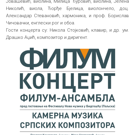
Јовашевић, виолина, Милица Ђуровић, виолина, Јелена
Николић, виола, Ђорђе Бјелица, виолончело, доц.
Александар Стевановић, хармоника, и проф. Борислав
Чичовачки, енглески рог и обоа.
Гости концерта су: Никола Стојковић, клавир, и др. ум.
Драшко Аџић, композитор и диригент.