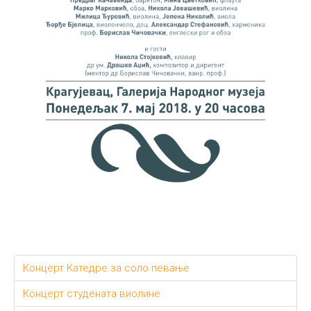
Концерт Катедре за соло певање
Концерт студената виолине