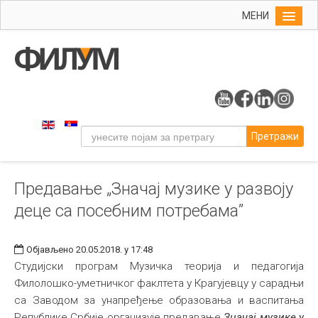
МЕНИ
Почетна
Упис
ФИЛУМ
Студије
Претражи
Наука
Уметност
Предавање „Значај музике у развоју
Музичка уметност
деце са посебним потребама”
Примењена и ликовна уметност
Галерија
Објављено 20.05.2018. у 17:48
Издаваштво
Студијски програм Музичка теорија и педагогија
Филолошко-уметничког факлтета у Крагујевцу у сарадњи
Библиотека
са Заводом за унапређење образовања и васпитања
Студенти
Републике Србије организује предавање
Значај музике у