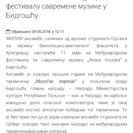
фестивалу савремене музике у
Бидгошћу
Објављено 09.05.2018. у 12:11
ФИЛУМ ансамбл, сачињен од врсних студената Одсека
за музику Филолошко-уметничког факултета у
Крагујевцу, наступиће 11. маја на Међународном
фестивалу за савремену музику
„
Nowa muzyka” у
Бидгошћу.
Ансамбл је освојио прошле године на Међународном
такмичењу „
Muzyčne impresje
”
у пољском граду
Бидгошћу главну награду – Награду Министарства
културе Републике Пољске – као и Награду за најбоље
изведено дело пољског композитора, чиме је овај
ансамбл постао апсолутни победник тог такмичења. То
је био први пут да је један камерни ансамбл студената из
Србије освојио тако значајне награде на међународним
такмичењима изван региона.