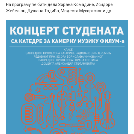
На програму ће бити дела Зорана Комадине, Исидоре
Жебељан, Душана Тадића, Модеста Мусоргског и др.