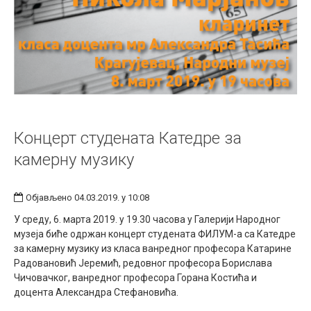
Концерт студената Катедре за
камерну музику
Објављено 04.03.2019. у 10:08
У среду, 6. марта 2019. у 19.30 часова у Галерији Народног
музеја биће одржан концерт студената ФИЛУМ-а са Катедре
за камерну музику из класа ванредног професора Катарине
Радовановић Јеремић, редовног професора Борислава
Чичовачког, ванредног професора Горана Костића и
доцента Александра Стефановића.