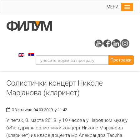
МЕНИ
Почетна
Упис
ФИЛУМ
Студије
Претражи
Наука
Уметност
Солистички концерт Николе
Музичка уметност
Марјанова (кларинет)
Примењена и ликовна уметност
Галерија
Објављено 04.03.2019. у 11:42
Издаваштво
У петак, 8. марта 2019. у 19 часова у Народном музеју
Библиотека
биће одржан солистички концерт Николе Марјанова
(кларинет) из класе доцента мр Александра Тасића.
Студенти