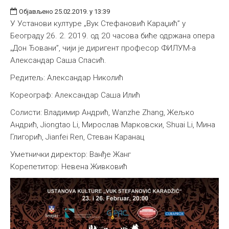
Објављено 25.02.2019. у 13:39
У Установи културе „Вук Стефановић Караџић” у
Београду 26. 2. 2019. од 20 часова биће одржана опера
„Дон Ђовани”, чији је диригент професор ФИЛУМ-а
Александар Саша Спасић.
Редитељ: Александар Николић
Кореограф: Александар Саша Илић
Солисти: Владимир Андрић, Wanzhe Zhang, Жељко
Андрић, Jiongtao Li, Мирослав Марковски, Shuai Li, Мина
Глигорић, Jianfei Ren, Стеван Каранац
Уметнички директор: Ванђе Жанг
Корепетитор: Невена Живковић