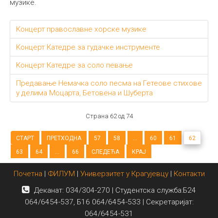
музике.
Концерт православне хорске музике
Концерт Катедре за гудачке инструменте
Концерт Катедре за соло певање
Предавање Немачка соло песма на Гетеове стихове
у делима Моцарта, Бетовена и Шуберта
Страна 62 од 74
СТАРТ
ПРЕТХОДНА
57
58
...
60
61
62
63
64
...
66
СЛЕДЕЋА
КРАЈ
Почетна
|
ФИЛУМ
|
Универзитет у Крагујевцу
|
Контакти
Деканат: 034/304-270 | Студентска служба:Б24
064/6454-537, Б16 064/6454-533 | Секретаријат:
064/6454-531