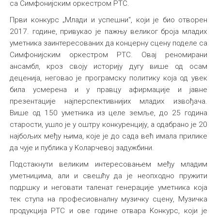
са Симфонијским оркестром РТС.
Први конкурс „Млади и успешни“, који је био отворен
2017. године, привукао је пажњу великог броја младих
уметника заинтересованих да концерну сцену поделе са
Симфонијским оркестром РТС. Овај реномирани
ансамбл, кроз своју историју дугу више од осам
деценија, неговао је програмску политику која од увек
била усмерена и у правцу афирмације и јавне
презентације најперспективнијих младих извођача.
Више од 150 уметника из целе земље, до 25 година
старости, ушло је у оштру конкуренцију, а одабрано је 20
најбољих међу њима, које је до сада већ имала прилике
да чује и публика у Kоларчевој задужбини.
Подстакнути великим интересовањем међу младим
уметницима, али и свешћу да је неопходно пружити
подршку и неговати таленат генерације уметника која
тек ступа на професиовналну музичку сцену, Музичка
продукција РТС и ове године отвара Kонкурс, који је