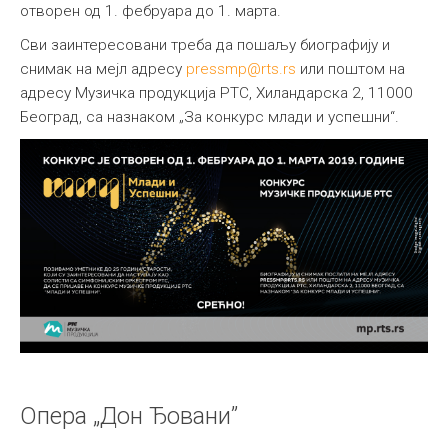
отворен од 1. фебруара до 1. марта.
Сви заинтересовани треба да пошаљу биографију и
снимак на мејл адресу
pressmp@rts.rs
или поштом на
адресу Музичка продукција РТС, Хиландарска 2, 11000
Београд, са назнаком „За конкурс млади и успешни“.
Опера „Дон Ђовани”