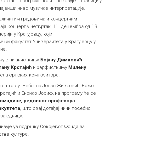
врстан програм који повезује традицију,
ајвиши ниво музичке интерпретације.
азличитим градовима и концертним
ја концерт у четвртак, 11. децембра од 19
ерији у Крагујевцу, који
чки факултет Универзитета у Крагујевцу у
оне.
 чује пијанисткињу
Бојану Димковић
тану Крстајић
и харфисткињу
Милену
 дела српских композитора.
ао што су Небојша Јован Живковић, Божо
рстајић и Енрико Јосиф, на програму ће се
Комадине, редовног професора
акултета
, што овај догађај чини посебно
заједницу.
изује уз подршку Сокојевог Фонда за
тва културе.