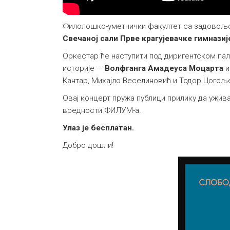
Филолошко-уметнички факултет са задовољс
Свечаној сали Прве крагујевачке гимназиј
Оркестар ће наступити под диригентском п
историје —
Волфганга Амадеуса Моцарта
Кантар, Михајло Веселиновић и Тодор Цогољ
Овај концерт пружа публици прилику да ужи
вредности ФИЛУМ-а.
Улаз је бесплатан.
Добро дошли!