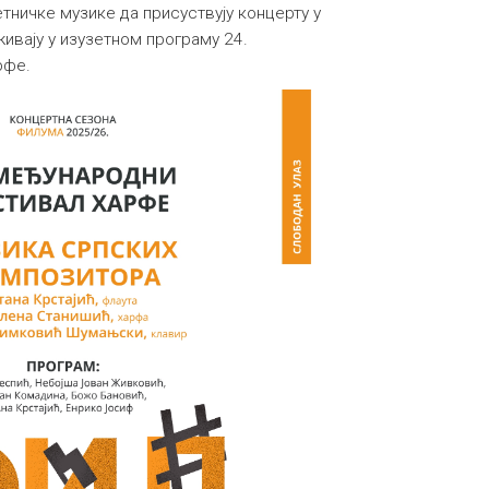
ничке музике да присуствују концерту у
живају у изузетном програму 24.
рфе.