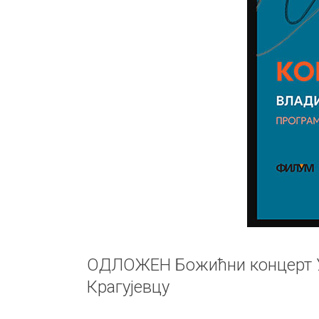
ОДЛОЖЕН Божићни концерт У
Крагујевцу