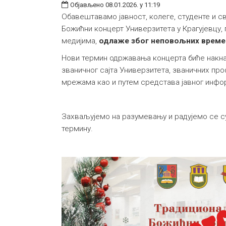
Објављено 08.01.2026. у 11:19
Обавештавамо јавност, колеге, студенте и 
Божићни концерт Универзитета у Крагујевцу,
медијима,
одлаже због неповољних време
Нови термин одржавања концерта биће накн
званичног сајта Универзитета, званичних пр
мрежама као и путем средстава јавног инф
Захваљујемо на разумевању и радујемо се с
термину.