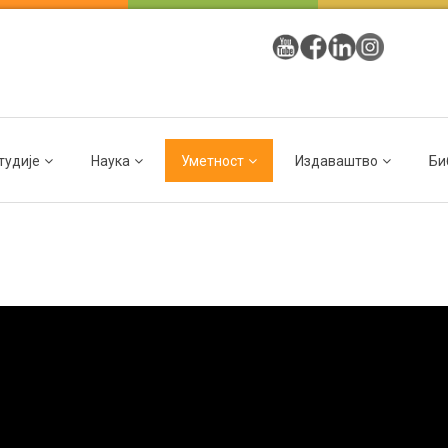
тудије
Наука
Уметност
Издаваштво
Би