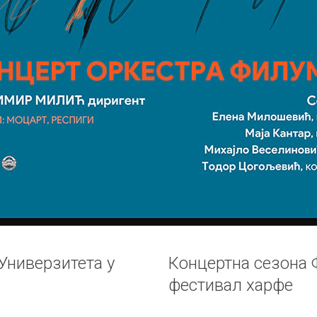
ниверзитета у
Концертна сезона 
фестивал харфе