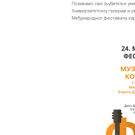
Позивамо све љубитеље умет
Универзитетској галерији и у
Међународног фестивала ха