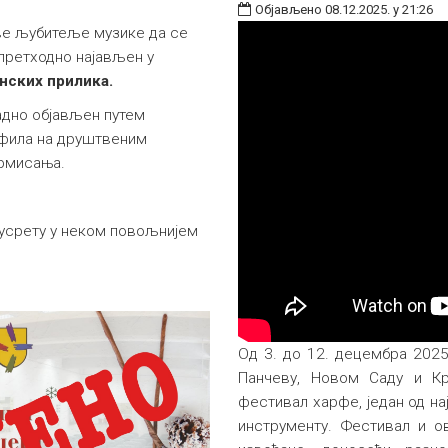
Објављено 08.12.2025. у 21:26
све љубитеље музике да се
 претходно најављен у
нских прилика.
адно објављен путем
офила на друштвеним
ормисања.
усрету у неком повољнијем
Од 3. до 12. децембра 2025
Панчеву, Новом Саду и Кр
фестивал харфе, један од на
инструменту. Фестивал и о