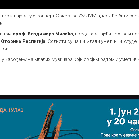
твом најављује концерт Оркестра ФИЛУМ-а, који ће бити од
е
.
алицом
проф. Владимира Милића
, представљајући програм по
и
Оторина Респигија
. Солисти су наши млади уметници, студе
евић.
ва у извођењима младих музичара који својим радом и уметн