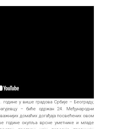
. године у више градова Србије – Београду,
агујевцу – биће одржан 24. Међународни
јважнијих домаћих догађаја посвећених овом
ве године окупља врсне уметнике и младе