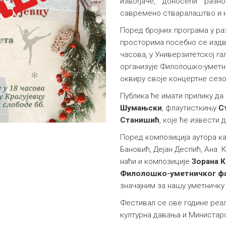
извођаче, доносећи разно
савремено стваралаштво и н
Поред бројних програма у р
просторима посебно се издва
часова, у Универзитетској гал
организује Филолошко-уметни
оквиру своје концертне сез
Публика ће имати прилику да
Шумањски
, флаутисткињу
С
Станишић
, које ће извести
Поред композиција аутора к
Бановић, Дејан Деспић, Ана К
наћи и композиције
Зорана 
Филолошко-уметничког ф
значајним за нашу уметничку 
Фестивал се ове године реал
културна давања и Министарс