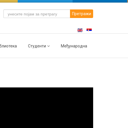
Претражи
блиотека
Студенти
Међународна