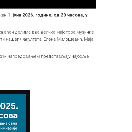
ржан
1. јуна 2026. године, од 20 часова, у
свећен делима два велика мајстора музичке
нти нашег Факултета: Елена Милошевић, Маја
ичким напредовањем представљају најбоље