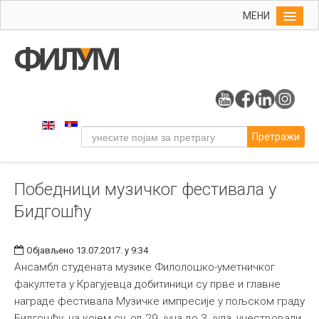
МЕНИ
Почетна
Упис
ФИЛУМ
Студије
Претражи
Наука
Уметност
Победници музичког фестивала у
Музичка уметност
Бидгошћу
Примењена и ликовна уметност
Галерија
Објављено 13.07.2017. у 9:34
Издаваштво
Ансамбл студената музике Филолошко-уметничког
факултета у Крагујевца добитиници су прве и главне
Библиотека
награде фестивала Музичке импресије у пољском граду
Студенти
Бидгошћу, на којем су, од 29. јуна до 3. јула, учествовали