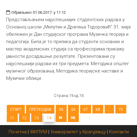
Објављено 01.06.2017. у 11:12
Представљањем најуспешнијих студентских радова у
Основној школи „Милутин и Драгиња Тодоровић” 31. маја
обележен је Дан студијског програма Музичка теорија и
педагогија. Била је то прилика да студенти основних и
мастер академских студија са професорима прикажу
јавности досадашње резултате. Презентовани су
најуспешнији радови из три предмета: Методика општег
музичког образовања, Методика теоријске наставе и
Музички облици.
Страна 74 од 74
СТАРТ
ПРЕТХОДНА
65
66
67
68
...
70
71
72
73
74
Почетна
|
ФИЛУМ
|
Универзитет у Крагујевцу
|
Контакти