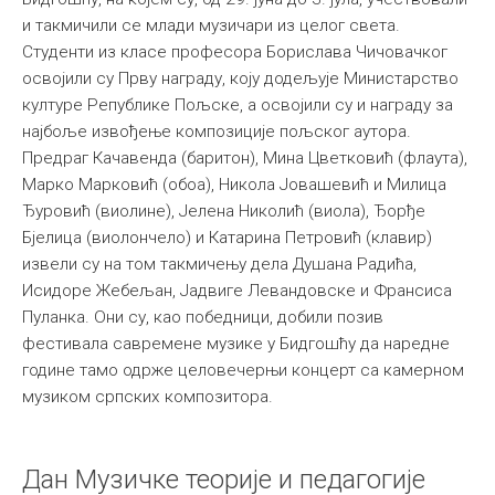
и такмичили се млади музичари из целог света.
Међународна
Студенти из класе професора Борислава Чичовачког
освојили су Прву награду, коју додељује Министарство
културе Републике Пољске, а освојили су и награду за
најбоље извођење композиције пољског аутора.
Предраг Качавенда (баритон), Мина Цветковић (флаута),
Марко Марковић (обоа), Никола Јовашевић и Милица
Ђуровић (виолине), Јелена Николић (виола), Ђорђе
Бјелица (виолончело) и Катарина Петровић (клавир)
извели су на том такмичењу дела Душана Радића,
Исидоре Жебељан, Јадвиге Левандовске и Франсиса
Пуланка. Они су, као победници, добили позив
фестивала савремене музике у Бидгошћу да наредне
године тамо одрже целовечерњи концерт са камерном
музиком српских композитора.
Дан Музичке теорије и педагогије