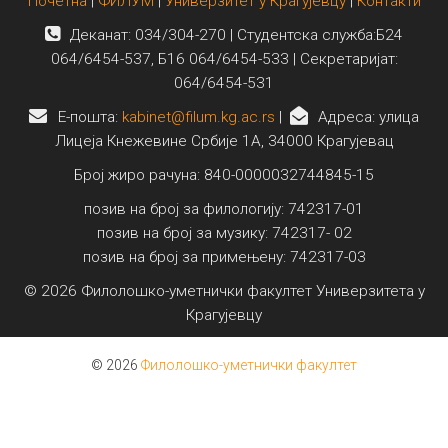
Почетна
|
ФИЛУМ
|
Универзитет у Крагујевцу
|
Контакти
Деканат: 034/304-270 | Студентска служба:Б24
064/6454-537, Б16 064/6454-533 | Секретаријат:
064/6454-531
E-пошта:
kabinet@filum.kg.ac.rs
|
Адреса: улица
Лицеја Кнежевине Србије 1А, 34000 Крагујевац
Број жиро рачуна: 840-0000032744845-15
позив на број за филологију: 742317-01
позив на број за музику: 742317- 02
позив на број за примењену: 742317-03
© 2026 Филолошко-уметнички факултет Универзитета у
Крагујевцу
© 2026
Филолошко-уметнички факултет