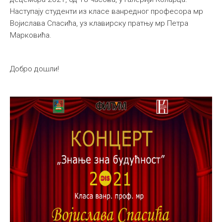
Наступају студенти из класе ванредног професора мр
Међународна
Војислава Спасића, уз клавирску пратњу мр Петра
Марковића.
Добро дошли!