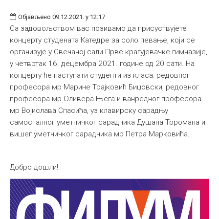
Објављено 09.12.2021. у 12:17
Са задовољством вас позивамо да присуствујете
концерту студената Катедре за соло певање, који се
организује у Свечаној сали Прве крагујевачке гимназије,
у четвртак 16. децембра 2021. године од 20 сати. На
концерту ће наступати студенти из класа: редовног
професора мр Марине Трајковић Биџовски, редовног
професора мр Оливера Њега и ванредног професора
мр Војислава Спасића, уз клавирску сарадњу
самосталног уметничког сарадника Душана Торомана и
вишег уметничког сарадника мр Петра Марковића.
Добро дошли!