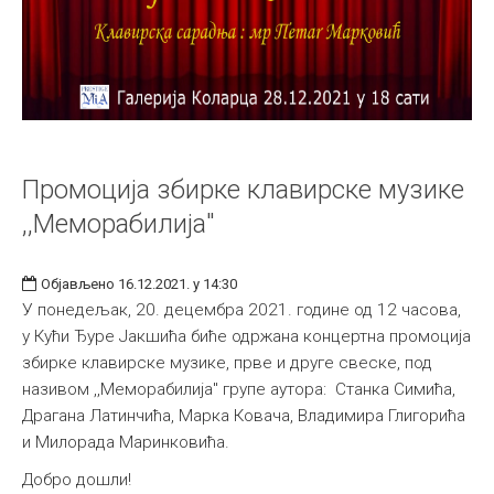
Промоција збирке клавирске музике
,,Меморабилија"
Објављено 16.12.2021. у 14:30
У понедељак, 20. децембра 2021. године од 12 часова,
у Кући Ђуре Јакшића биће одржана концертна промоција
збирке клавирске музике, прве и друге свеске, под
називом ,,Меморабилија" групе аутора: Станка Симића,
Драгана Латинчића, Марка Ковача, Владимира Глигорића
и Милорада Маринковића.
Добро дошли!