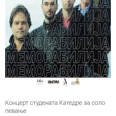
Концерт студената Катедре за соло
певање