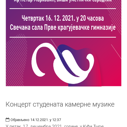
Концерт студената камерне музике
Објављено 14.12.2021. у 12:37
У петак, 17. децембра 2021. године, у Кући Ђуре