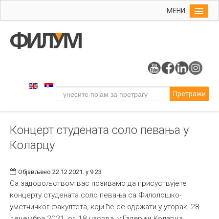
МЕНИ
Почетна
Упис
ФИЛУМ
Студије
Претражи
Наука
Уметност
Концерт студената соло певања у
Музичка уметност
Коларцу
Примењена и ликовна уметност
Галерија
Објављено 22.12.2021. у 9:23
Издаваштво
Са задовољством вас позивамо да присуствујете
концерту студената соло певања са Филолошко-
Библиотека
уметничког факултета, који ће се одржати у уторак, 28.
Студенти
децембра 2021, од 18 часова, у Галерији Коларца.