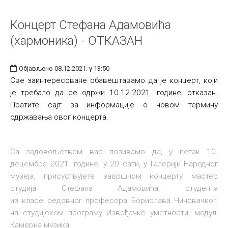
Концерт Стефана Адамовића
(хармоника) - ОТКАЗАН
Објављено 08.12.2021. у 13:50
Све заинтересоване обавештавамо да је концерт, који
је требало да се одржи 10.12.2021. године, отказан.
Пратите сајт за информације о новом термину
одржавања овог концерта.
Са задовољством вас позивамо да, у петак 10.
децембра 2021. године, у 20 сати, у Галерији Народног
музеја, присуствујете завршном концерту мастер
студија Стефана Адамовића, студента
из класе редовног професора Борислава Чичовачког,
на студијском програму Извођачке уметности, модул:
Камерна музика.