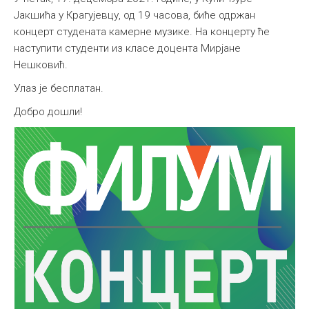
Јакшића у Крагујевцу, од 19 часова, биће одржан
концерт студената камерне музике. На концерту ће
наступити студенти из класе доцента Мирјане
Нешковић.
Улаз је бесплатан.
Добро дошли!