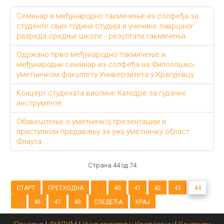
Семинар и међународно такмичење из солфеђа за
студенте свих година студија и ученике завршног
разреда средње школе - резултати такмичења
Одржано прво међународно такмичење и
међународни семинар из солфеђа на Филолошко-
уметничком факултету Универзитета у Крагујевцу
Концерт студената виолине Катедре за гудачке
инструменте
Обавештење о уметничкој презентацији и
приступном предавању за ужу уметничку област
Флаута
Страна 44 од 74
СТАРТ
ПРЕТХОДНА
...
40
41
42
43
44
...
46
47
48
СЛЕДЕЋА
КРАЈ