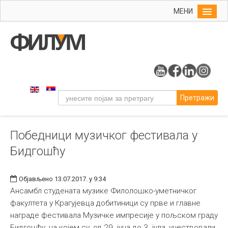
МЕНИ
Почетна
Упис
ФИЛУМ
Студије
Претражи
Наука
Уметност
Победници музичког фестивала у
Музичка уметност
Бидгошћу
Примењена и ликовна уметност
Галерија
Објављено 13.07.2017. у 9:34
Издаваштво
Ансамбл студената музике Филолошко-уметничког
факултета у Крагујевца добитиници су прве и главне
Библиотека
награде фестивала Музичке импресије у пољском граду
Студенти
Бидгошћу, на којем су, од 29. јуна до 3. јула, учествовали