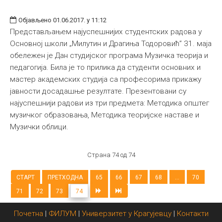
Објављено 01.06.2017. у 11:12
Представљањем најуспешнијих студентских радова у
Основној школи „Милутин и Драгиња Тодоровић” 31. маја
обележен је Дан студијског програма Музичка теорија и
педагогија. Била је то прилика да студенти основних и
мастер академских студија са професорима прикажу
јавности досадашње резултате. Презентовани су
најуспешнији радови из три предмета: Методика општег
музичког образовања, Методика теоријске наставе и
Музички облици.
Страна 74 од 74
СТАРТ
ПРЕТХОДНА
65
66
67
68
...
70
71
72
73
74
Почетна
|
ФИЛУМ
|
Универзитет у Крагујевцу
|
Контакти