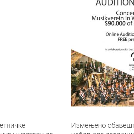
етничке
Измењено обавеште