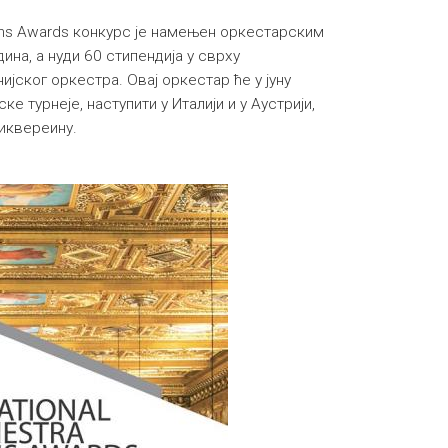
tions Awards конкурс је намењен оркестарским
ина, а нуди 60 стипендија у сврху
ског оркестра. Овај оркестар ће у јуну
ке турнеје, наступити у Италији и у Аустрији,
иквереину.