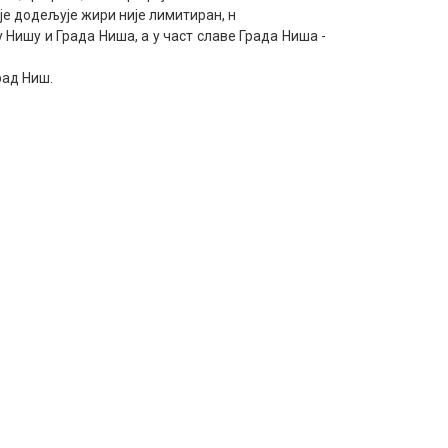
је додељује жири није лимитиран, н
 Нишу и Града Ниша, а у част славе Града Ниша -
рад Ниш.