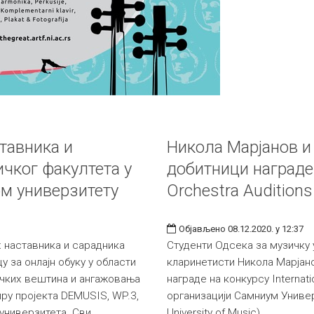
тавника и
Никола Марјанов и
чког факултета у
добитници награде 
ом универзитету
Orchestra Audition
Објављено 08.12.2020. у 12:37
х наставника и сарадника
Студенти Одсека за музичку
 за онлајн обуку у области
кларинетисти Никола Марјано
ичких вештина и ангажовања
награде на конкурсу Internati
иру пројекта DEMUSIS, WP.3,
организацији Самниум Универ
 универзитета. Сви
University of Musiс).