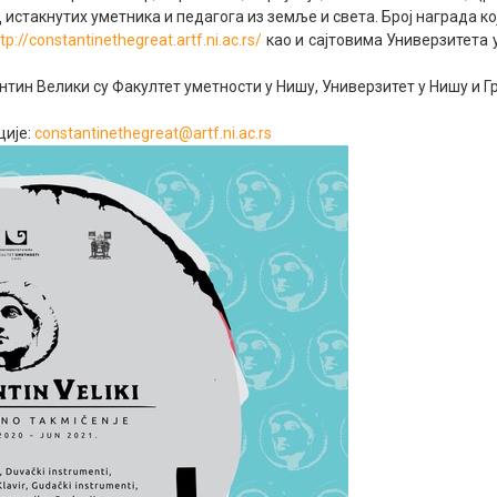
 истакнутих уметника и педагога из земље и света. Број награда ко
tp://constantinethegreat.artf.ni.ac.rs/
као и сајтовима Универзитета у
ин Велики су Факултет уметности у Нишу, Универзитет у Нишу и Г
ције:
constantinethegreat@artf.ni.ac.rs