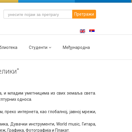
Претражи
блиотека
Студенти
Међународна
елики"
а, и младим уметницима из свих земаља света.
ултурних односа.
 преко интернета, као глобалној, јавној мрежи,
ка, Дувачки инструменти, World music, Гитара,
еж, Графика, Фотографија и Плакат.