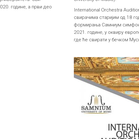
020. године, а први део
International Orchestra Audi
.
свирачима старијим од 18 год
формирања Самниум симфониј
2021. године, у оквиру европс
где ће свирати у бечком Мус