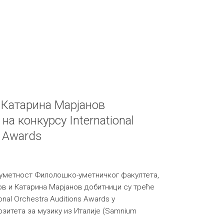
 Катарина Марјанов
на конкурсу International
s Awards
 уметност Филолошко-уметничког факултета,
в и Катарина Марјанов добитници су треће
onal Orchestra Auditions Awards у
зитета за музику из Италије (Samnium