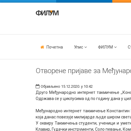
Почетна
Упис
ФИЛУМ
С
Отворене пријаве за Међунар
Објављено 15.12.2020. у 10:42
Друго Међународно интернет такмичење ,,Конс
Одржава се у циклусима од по годину дана у ци
Међународно интернет такмичење Константин Вел
која данас повезује милијарде људе широм свет
У оквиру Такмичења студенти, ученици и уметн
Клавир, Гудачки инструменти, Соло певање, Ком