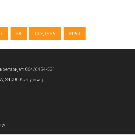
7
58
СЛЕДЕЋА
КРАЈ
екретаријат: 064/6454-531
А, 34000 Крагујевац
вцу