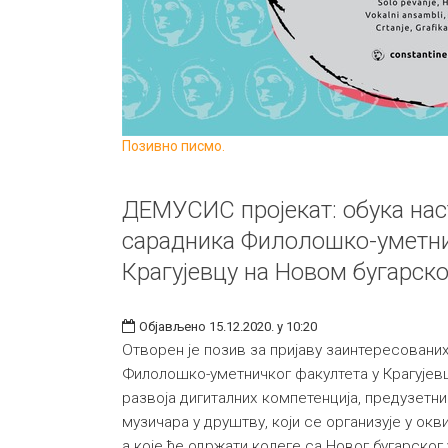
Позивно писмо.
ДЕМУСИС пројекат: обука нас
сарадника Филолошко-уметни
Крагујевцу на Новом бугарск
Објављено 15.12.2020. у 10:20
Отворен је позив за пријаву заинтересовани
Филолошко-уметничког факултета у Крагујевцу
развоја дигиталних компетенција, предузетн
музичара у друштву, који се организује у окв
а које ће одржати колеге са Новог бугарског