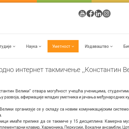
тудије
Наука
Уметност
Издаваштво
Би
одно интернет такмичење ,,Константин В
тантин Велики" отвара могућност учешћа ученицима, студентим
љу развоја, афирмације младих уметника и јачања међународних к
ики организује се у складу са новим комуникацијским системом,
а.
ици имаће прилике да се такмиче у 15 дисциплина: Камерна музи
плементарни клавир, Хармоника, Перкусије, Вокални ансамбли, Црт