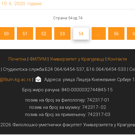
10. 6. 2020. године
Страна 54 од 74
50
51
52
53
54
...
56
5
Почетна
|
ФИЛУМ
|
Универзитет у Крагујевцу
|
Контакти
 | Студентска служба:Б24 064/6454-537, Б16 064/6454-533 | С
@filum.kg.ac.rs
|
Адреса: улица Лицеја Кнежевине Србије 1
Број жиро рачуна: 840-0000032744845-15
позив на број за филологију: 742317-01
позив на број за музику: 742317- 02
позив на број за примењену: 742317-03
2026 Филолошко-уметнички факултет Универзитета у Крагује