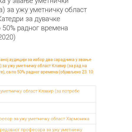
ка у звање уметнички
а) за ужу уметничку област
Катедри за дувачке
о 50% радног времена
2020)
ној аудицији за избор два сарадника у звање
) за ужу уметничку област Клавир (за рад на
), са по 50% радног времена (објављено 23. 10.
 уметничку област Клавир (за потребе
фесор за ужу уметничку област Хармоника
 редовног професора за ужу уметничку