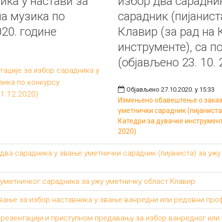
ика у настави за
избор два сарадни
а музика по
сарадник (пијанист
20. године
Клавир (за рад на 
инструменте), са п
(објављено 23. 10. 
ације за избор сарадника у
зика по конкурсу
Објављено 27.10.2020. у 15:33
1.12.2020)
Измењено обавештење о заказа
уметнички сарадник (пијаниста
Катедри за дувачке инструменте
2020)
два сарадника у звање уметнички сарадник (пијаниста) за ужу
 уметничког сарадника за ужу уметничку област Клавир
вање за избор наставника у звање ванредни или редовни про
резентацији и приступном предавању за избор ванредног или