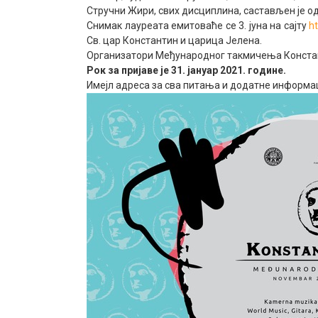
Стручни Жири, свих дисциплина, састављен је од
Снимак лауреата емитоваће се 3. јуна на сајту
ht
Св. цар Константин и царица Јелена.
Организатори Међународног такмичења Констант
Рок за пријаве је 31. јануар 2021. године.
Имејл адреса за сва питања и додатне информа