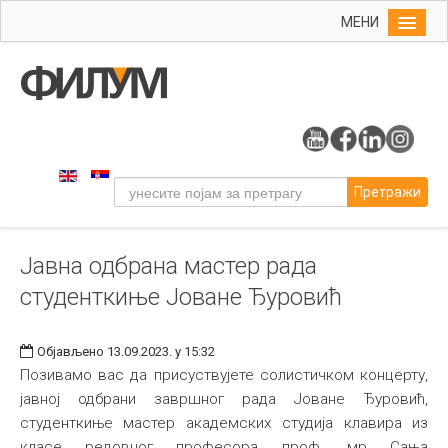
МЕНИ
Почетна
Упис
ФИЛУМ
Студије
Претражи
Наука
Уметност
Јавна одбрана мастер рада
Музичка уметност
студенткиње Јоване Ђуровић
Примењена и ликовна уметност
Галерија
Објављено 13.09.2023. у 15:32
Издаваштво
Позивамо вас да присуствујете солистичком концерту,
јавној одбрани завршног рада Јоване Ђуровић,
Библиотека
студенткиње мастер академских студија клавира из
Студенти
класе редовног професора проф. мр Сања