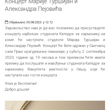
Концерт Марије Туршијан и
Александра Пејовића
Објављено 30.08.2023. у 12:12
Задовољство нам је да вас позовемо да присуствујете
концерту најбољих студената Катедре за хармонику на
коме ће наступати студенти Марија Туршијан и
Александар Пејовић. Концерт ће бити одржан у Свечаној
сали Прве крагујевачке гимназије, у суботу 2. септембра
2023. године од 19 часова и том приликом ћете имати
прилику да послушате и извођења студената Катедре за
хармонику Факултета уметности у Нишу, који ће
наступати као гости концерта.
Улаз је бесплатан!
Добро дошли!