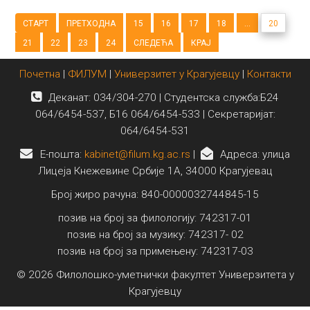
СТАРТ
ПРЕТХОДНА
15
16
17
18
...
20
21
22
23
24
СЛЕДЕЋА
КРАЈ
Почетна
|
ФИЛУМ
|
Универзитет у Крагујевцу
|
Контакти
Деканат: 034/304-270 | Студентска служба:Б24
064/6454-537, Б16 064/6454-533 | Секретаријат:
064/6454-531
E-пошта:
kabinet@filum.kg.ac.rs
|
Адреса: улица
Лицеја Кнежевине Србије 1А, 34000 Крагујевац
Број жиро рачуна: 840-0000032744845-15
позив на број за филологију: 742317-01
позив на број за музику: 742317- 02
позив на број за примењену: 742317-03
© 2026 Филолошко-уметнички факултет Универзитета у
Крагујевцу