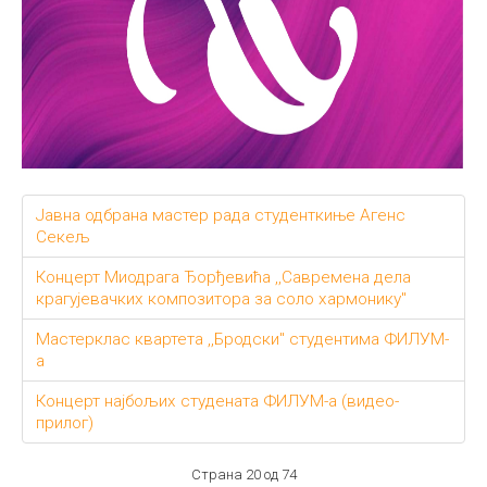
Јавна одбрана мастер рада студенткиње Агенс
Секељ
Концерт Миодрага Ђорђевића ,,Савремена дела
крагујевачких композитора за соло хармонику"
Мастерклас квартета ,,Бродски" студентима ФИЛУМ-
а
Концерт најбољих студената ФИЛУМ-а (видео-
прилог)
Страна 20 од 74