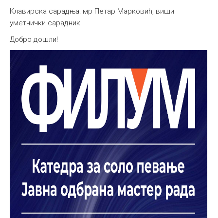
Клавирска сарадња: мр Петар Марковић, виши
уметнички сарадник
Добро дошли!