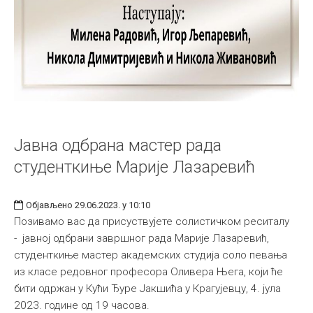
Јавна одбрана мастер рада
студенткиње Марије Лазаревић
Објављено 29.06.2023. у 10:10
Позивамо вас да присуствујете солистичком реситалу
- јавној одбрани завршног рада Марије Лазаревић,
студенткиње мастер академских студија соло певања
из класе редовног професора Оливера Њега, који ће
бити одржан у Кући Ђуре Јакшића у Крагујевцу, 4. јула
2023. године од 19 часова.