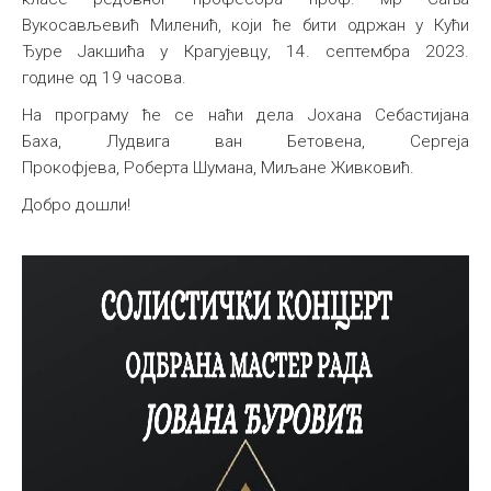
Вукосављевић Миленић, који ће бити одржан у Кући
Међународна
Ђуре Јакшића у Крагујевцу, 14. септембра 2023.
године од 19 часова.
На програму ће се наћи дела Јохана Себастијана
Баха, Лудвига ван Бетовена, Сергеја
Прокофјева, Роберта Шумана, Миљане Живковић.
Добро дошли!