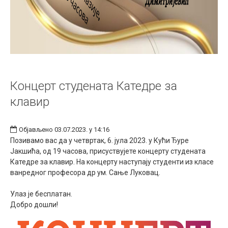
Концерт студената Катедре за
клавир
Објављено 03.07.2023. у 14:16
Позивамо вас да у четвртак, 6. јула 2023. у Кући Ђуре
Jакшића, од 19 часова, присуствујете концерту студената
Катедре за клавир. На концерту наступају студенти из класе
ванредног професора др ум. Сање Луковац.
Улаз је бесплатан.
Добро дошли!