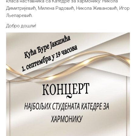
класа наставника са Катедре за хармонику: Никола
Димитријевић, Милена Радовић, Никола Живановић, Игор
Љепаревић.
Добро дошли!