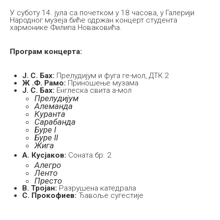
У суботу 14. јула са почетком у 18 часова, у Галерији
Народног музеја биће одржан концерт студента
хармонике Филипа Новаковића.
Програм концерта:
Ј. С. Бах:
Прелудијум и фуга ге-мол, ДТК 2
Ж .Ф. Рамо:
Приношење музама
Ј. С. Бах:
Енглеска свита а-мол
Прелудијум
Алеманда
Куранта
Сарабанда
Буре I
Буре II
Жига
А. Кусјаков:
Соната бр. 2
Алегро
Ленто
Престо
В. Тројан:
Разрушена катедрала
С. Прокофиев:
Ђавоље сугестије