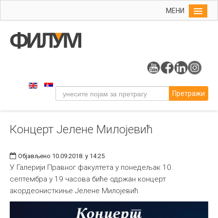
МЕНИ
Почетна
Упис
ФИЛУМ
Студије
Претражи
Наука
Уметност
Концерт Јелене Милојевић
Музичка уметност
Примењена и ликовна уметност
Објављено 10.09.2018. у 14:25
Галерија
У Галерији Правног факултета у понедељак 10.
септембра у 19 часова биће одржан концерт
Издаваштво
акордеонисткиње Јелене Милојевић.
Библиотека
Студенти