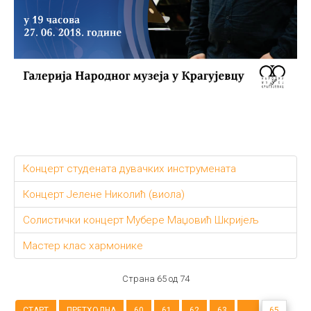
Концерт студената дувачких инструмената
Концерт Јелене Николић (виола)
Солистички концерт Мубере Маџовић Шкријељ
Мастер клас хармонике
Страна 65 од 74
СТАРТ
ПРЕТХОДНА
60
61
62
63
...
65