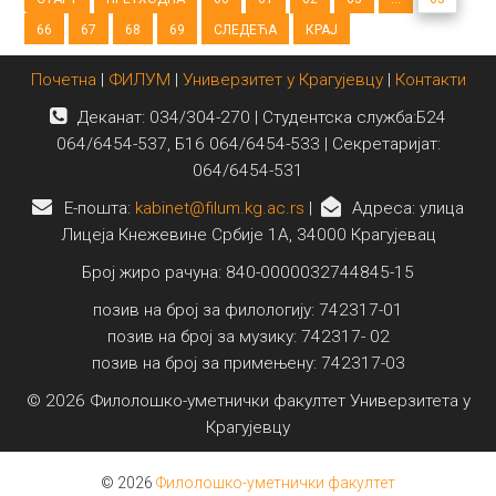
66
67
68
69
СЛЕДЕЋА
КРАЈ
Почетна
|
ФИЛУМ
|
Универзитет у Крагујевцу
|
Контакти
Деканат: 034/304-270 | Студентска служба:Б24
064/6454-537, Б16 064/6454-533 | Секретаријат:
064/6454-531
E-пошта:
kabinet@filum.kg.ac.rs
|
Адреса: улица
Лицеја Кнежевине Србије 1А, 34000 Крагујевац
Број жиро рачуна: 840-0000032744845-15
позив на број за филологију: 742317-01
позив на број за музику: 742317- 02
позив на број за примењену: 742317-03
© 2026 Филолошко-уметнички факултет Универзитета у
Крагујевцу
© 2026
Филолошко-уметнички факултет