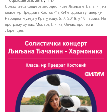
Објављено 02.07.2018. у 11:47
Солистички концерт акордеонисте Љиљане Ђачанин, из
класе мр Предрага Костовића, биће одржан у Галерији
Народног музеја у Крагујевцу, 5. 7. 2018. у 19 часова. На
програму су Бах, Моцарт, Глинка, Олчак, Бронер и
Лоренцен.