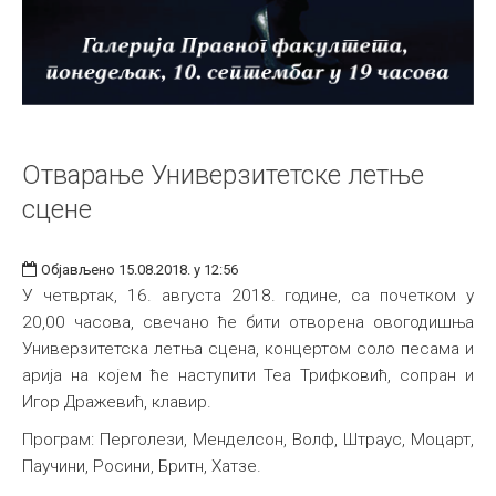
Отварање Универзитетске летње
сцене
Објављено 15.08.2018. у 12:56
У четвртак, 16. августа 2018. године, са почетком у
20,00 часова, свечано ће бити отворена овогодишња
Универзитетска летња сцена, концертом соло песама и
арија на којем ће наступити Теа Трифковић, сопран и
Игор Дражевић, клавир.
Програм: Перголези, Менделсон, Волф, Штраус, Моцарт,
Паучини, Росини, Бритн, Хатзе.