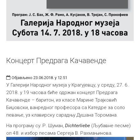
Концерт Предрага Качавенде
Објављено 23.06.2018. у 12:51
У Галерији Народног музеја у Крагујевцу, у среду, 27. 6.
2018. у 19 часова биће одржан концерт Предрага
Качавенде – баритон, из класе Марине Трајковић
Биџовски, ванредног професора са Катедре за соло
певање, уз клавирску сарадњу Душана Торомана.
На програму су: Р. Шуман,
Dichterliebe
(Љубавне песме)
оп 48. и избор песама Сергеја В. Рахмањинова.