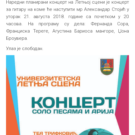
Наредни планирани концерт на Летњој сцени је концерт
за гитару на коме ће наступити мр Александар Стојић у
уторак 21. августа 2018. године са почетком у 20
часова. На програму су дела: Фернанда Сора,
Франциска Тереге, Агустина Бариоса мангоре, Џона
Броувера.
Улаз је слободан.