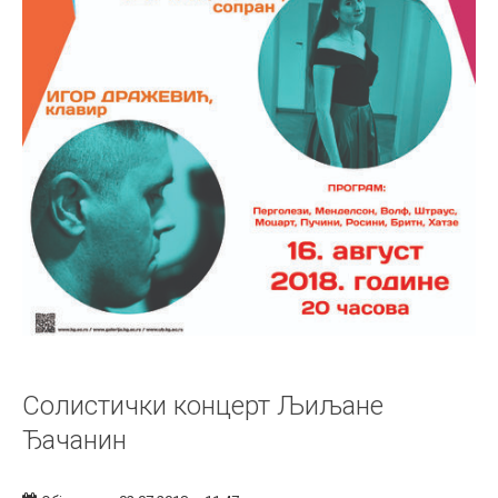
Солистички концерт Љиљане
Ђачанин