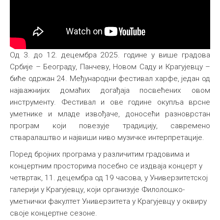
Од 3. до 12. децембра 2025. године у више градова
Србије – Београду, Панчеву, Новом Саду и Крагујевцу –
биће одржан 24. Међународни фестивал харфе, један од
најважнијих домаћих догађаја посвећених овом
инструменту. Фестивал и ове године окупља врсне
уметнике и младе извођаче, доносећи разноврстан
програм који повезује традицију, савремено
стваралаштво и највиши ниво музичке интерпретације.
Поред бројних програма у различитим градовима и
концертним просторима посебно се издваја концерт у
четвртак, 11. децембра од 19 часова, у Универзитетској
галерији у Крагујевцу, који организује Филолошко-
уметнички факултет Универзитета у Крагујевцу у оквиру
своје концертне сезоне.