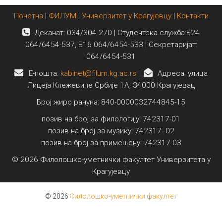
Почетна
|
ФИЛУМ
|
Универзитет у Крагујевцу
|
Контакти
Деканат: 034/304-270 | Студентска служба:Б24
064/6454-537, Б16 064/6454-533 | Секретаријат:
064/6454-531
E-пошта:
kabinet@filum.kg.ac.rs
|
Адреса: улица
Лицеја Кнежевине Србије 1А, 34000 Крагујевац
Број жиро рачуна: 840-0000032744845-15
позив на број за филологију: 742317-01
позив на број за музику: 742317- 02
позив на број за примењену: 742317-03
© 2026 Филолошко-уметнички факултет Универзитета у
Крагујевцу
© 2026
Филолошко-уметнички факултет