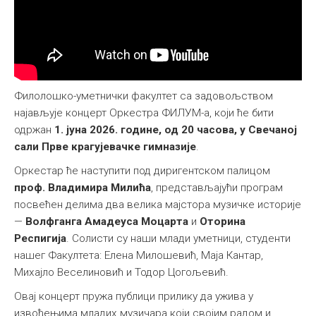
Међународна
Филолошко-уметнички факултет са задовољством
најављује концерт Оркестра ФИЛУМ-а, који ће бити
одржан
1. јуна 2026. године, од 20 часова, у Свечаној
сали Прве крагујевачке гимназије
.
Оркестар ће наступити под диригентском палицом
проф. Владимира Милића
, представљајући програм
посвећен делима два велика мајстора музичке историје
—
Волфганга Амадеуса Моцарта
и
Оторина
Респигија
. Солисти су наши млади уметници, студенти
нашег Факултета: Елена Милошевић, Маја Кантар,
Михајло Веселиновић и Тодор Цогољевић.
Овај концерт пружа публици прилику да ужива у
извођењима младих музичара који својим радом и