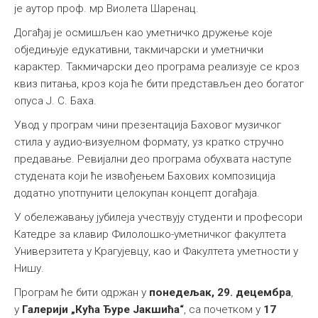
је аутор проф. мр Виолета Шаренац.
Догађај је осмишљен као уметничко дружење које
обједињује едукативни, такмичарски и уметнички
карактер. Такмичарски део програма реализује се кроз
квиз питања, кроз која ће бити представљен део богатог
опуса Ј. С. Баха.
Увод у програм чини презентација Баховог музичког
стила у аудио-визуелном формату, уз кратко стручно
предавање. Ревијални део програма обухвата наступе
студената који ће извођењем Бахових композиција
додатно употпунити целокупан концепт догађаја.
У обележавању јубилеја учествују студенти и професори
Катедре за клавир Филолошко-уметничког факултета
Универзитета у Крагујевцу, као и Факултета уметности у
Нишу.
Програм ће бити одржан у
понедељак, 29. децембра
,
у
Галерији „Кућа Ђуре Јакшића“
, са почетком у
17