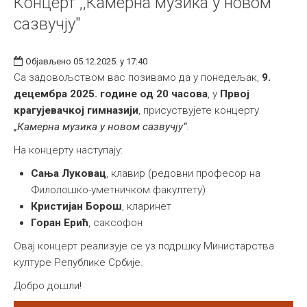
Концерт ,,Камерна музика у новом
сазвучју"
Објављено 05.12.2025. у 17:40
Са задовољством вас позивамо да у понедељак,
9.
децембра 2025. године од 20 часова
, у
Првој
крагујевачкој гимназији
, присуствујете концерту
„Камерна музика у новом сазвучју“
.
На концерту наступају:
Сања Луковац
, клавир (редовни професор на
Филолошко-уметничком факултету)
Кристијан Борош
, кларинет
Горан Ерић
, саксофон
Овај концерт реализује се уз подршку Министарства
културе Републике Србије.
Добро дошли!