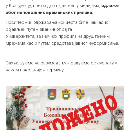
у Крагујевцу, претходно најављен у медијима,
одлаже
због неповољних временских прилика.
Нови термин одржавања концерта биће накнадно
објављен путем званичног сајта
Универзитета, званичних профила на друштвеним
мрежама као и путем средстава јавног информисања.
Захваљујемо на разумевању и радујемо се сусрету у
неком повољнијем термину.