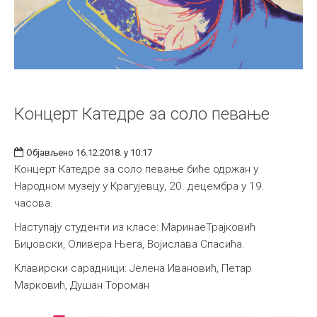
Концерт Катедре за соло певање
Објављено 16.12.2018. у 10:17
Концерт Катедре за соло певање биће одржан у
Народном музеју у Крагујевцу, 20. децембра у 19.
часова.
Наступају студенти из класе: МаринаеТрајковић
Биџовски, Оливера Њега, Војислава Спасића.
Kлавирски сарадници: Јелена Ивановић, Петар
Марковић, Душан Тороман