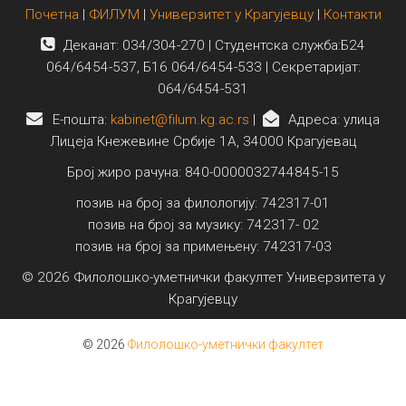
Почетна
|
ФИЛУМ
|
Универзитет у Крагујевцу
|
Контакти
Деканат: 034/304-270 | Студентска служба:Б24
064/6454-537, Б16 064/6454-533 | Секретаријат:
064/6454-531
E-пошта:
kabinet@filum.kg.ac.rs
|
Адреса: улица
Лицеја Кнежевине Србије 1А, 34000 Крагујевац
Број жиро рачуна: 840-0000032744845-15
позив на број за филологију: 742317-01
позив на број за музику: 742317- 02
позив на број за примењену: 742317-03
© 2026 Филолошко-уметнички факултет Универзитета у
Крагујевцу
© 2026
Филолошко-уметнички факултет