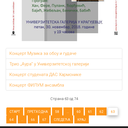
Концерт Музика за обоу и гудаче
Трио „Аура” у Универзитетској галерији
Концерт студената ДАС Хармонике
Концерт ФИЛУМ ансамбла
Страна 63 од 74
СТАРТ
ПРЕТХОДНА
58
...
60
61
62
63
64
...
66
67
СЛЕДЕЋА
КРАЈ