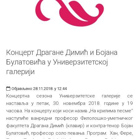
Концерт Драгане Димић и Бојана
Булатовића у Универзитетској
галерији
Објављено 28.11.2018. у 12:44
Концертна сезона Универзитетске галерије се
наставља у петак, 30. новембра 2018. године у 19
часова. На концерту који носи назив „На крилима песме“
наступиће ванредни професор Филолошко-уметничког
факултета Драгана Димић (клавир) и контра-тенор Бојан
Булатовић, професор соло певања. Програм: Хан, Фере,