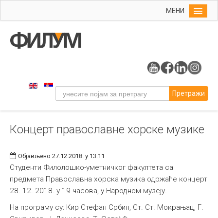
МЕНИ
Почетна
Упис
ФИЛУМ
Студије
Претражи
Наука
Уметност
Концерт православне хорске музике
Музичка уметност
Примењена и ликовна уметност
Објављено 27.12.2018. у 13:11
Галерија
Студенти Филолошко-уметничког факултета са
предмета Православна хорска музика одржаће концерт
Издаваштво
28. 12. 2018. у 19 часова, у Народном музеју.
Библиотека
На програму су: Кир Стефан Србин, Ст. Ст. Мокрањац, Г.
Студенти