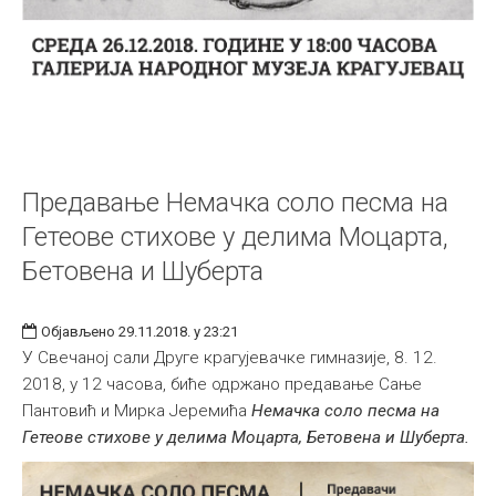
Предавање Немачка соло песма на
Гетеове стихове у делима Моцарта,
Бетовена и Шуберта
Објављено 29.11.2018. у 23:21
У Свечаној сали Друге крагујевачке гимназије, 8. 12.
2018, у 12 часова, биће одржано предавање Сање
Пантовић и Мирка Јеремића
Немачка соло песма на
Гетеове стихове у делима Моцарта, Бетовена и Шуберта.