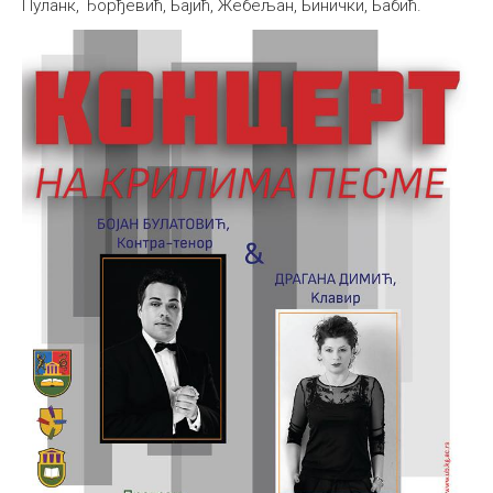
Пуланк, Ђорђевић, Бајић, Жебељан, Бинички, Бабић.