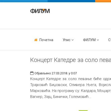
Почетна
Упис
ФИЛУМ
С
Концерт Катедре за соло пев
Објављено 27.03.2018. у 0:07
Концерт Катедре за соло певање биће одржа
Трајковић Биџовски, Оливера Њега, Војис
Марковића. На програму су: Калдара, Моцарт
Вагнер, Зајц, Бинички, Големовић...