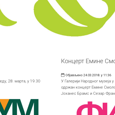
Концерт Емине См
Објављено 24.03.2018. у 11:36
ду, 28. марта, у 19.30
У Галерији Народног музеја у
одржан концерт Емине Смоло
Јоханес Брамс и Сезар Фран