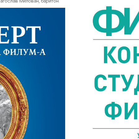
рагослав Милован, баритон.