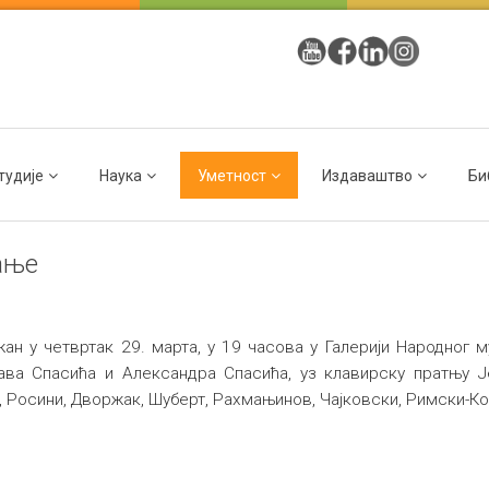
тудије
Наука
Уметност
Издаваштво
Би
ање
н у четвртак 29. марта, у 19 часова у Галерији Народног 
лава Спасића и Александра Спасића, уз клавирску пратњу 
, Росини, Дворжак, Шуберт, Рахмањинов, Чајковски, Римски-Кор