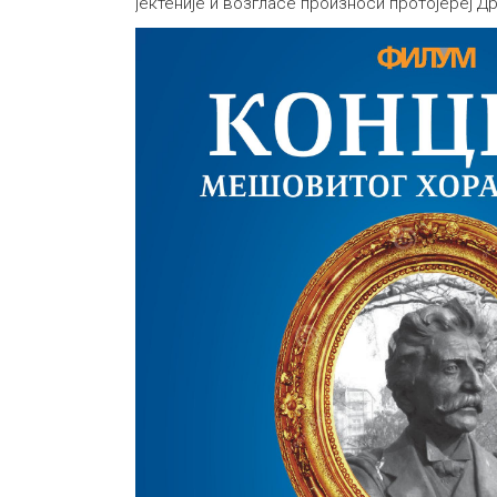
јектеније и возгласе произноси протојереј Д