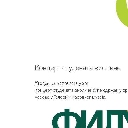
Концерт студената виолине
Објављено 27.03.2018. у 0:01
Концерт студената виолине биће одржан у сре
часова у Галерији Народног музеја.