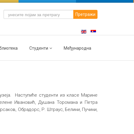
Претражи
блиотека
Студенти
Међународна
музеја. Наступиће студенти из класе Марине
Јелене Ивановић, Душана Торомана и Петра
саков, Обрадорс, Р. Штраус, Белини, Пучини,