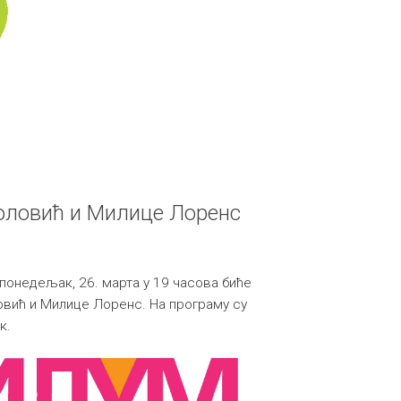
оловић и Милице Лоренс
 понедељак, 26. марта у 19 часова биће
вић и Милице Лоренс. На програму су
к.