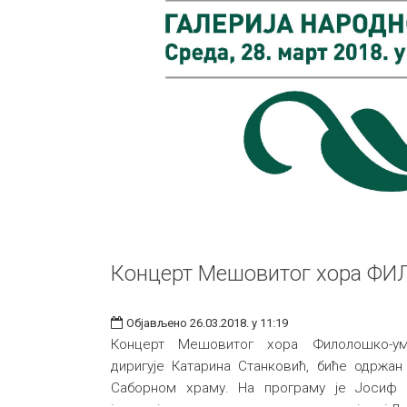
Концерт Мешовитог хора ФИ
Објављено 26.03.2018. у 11:19
Концерт Мешовитог хора Филолошко-уме
диригује Катарина Станковић, биће одржан
Саборном храму. На програму је Јоси