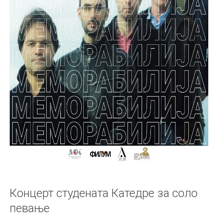
Концерт студената Катедре за соло
певање