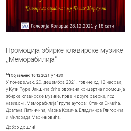
Промоција збирке клавирске музике
,,Меморабилија"
Објављено 16.12.2021. у 14:30
У понедељак, 20. децембра 2021. године од 12 часова,
у Кући Ђуре Јакшића биће одржана концертна промоција
збирке клавирске музике, прве и друге свеске, под
називом ,,Меморабилија" групе аутора: Станка Симића,
Драгана Латинчића, Марка Ковача, Владимира Глигорића
и Милорада Маринковића.
Добро дошли!