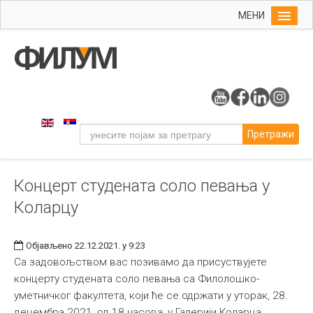
МЕНИ
Почетна
Упис
ФИЛУМ
Студије
Претражи
Наука
Уметност
Концерт студената соло певања у
Музичка уметност
Коларцу
Примењена и ликовна уметност
Галерија
Објављено 22.12.2021. у 9:23
Издаваштво
Са задовољством вас позивамо да присуствујете
концерту студената соло певања са Филолошко-
Библиотека
уметничког факултета, који ће се одржати у уторак, 28.
Студенти
децембра 2021, од 18 часова, у Галерији Коларца.