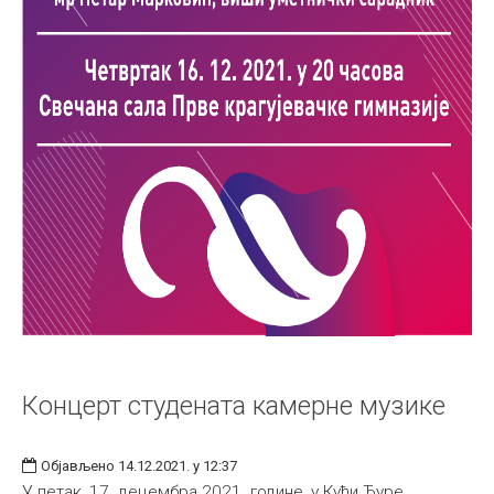
Концерт студената камерне музике
Објављено 14.12.2021. у 12:37
У петак, 17. децембра 2021. године, у Кући Ђуре