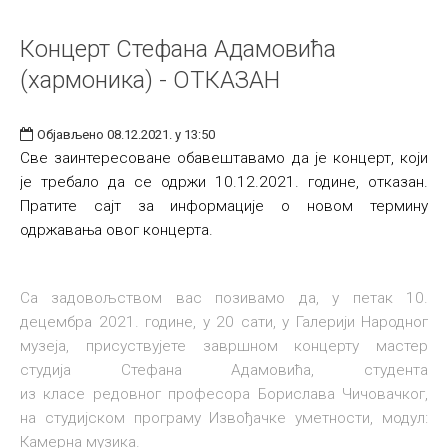
Концерт Стефана Адамовића
(хармоника) - ОТКАЗАН
Објављено 08.12.2021. у 13:50
Све заинтересоване обавештавамо да је концерт, који
је требало да се одржи 10.12.2021. године, отказан.
Пратите сајт за информације о новом термину
одржавања овог концерта.
Са задовољством вас позивамо да, у петак 10.
децембра 2021. године, у 20 сати, у Галерији Народног
музеја, присуствујете завршном концерту мастер
студија Стефана Адамовића, студента
из класе редовног професора Борислава Чичовачког,
на студијском програму Извођачке уметности, модул:
Камерна музика.