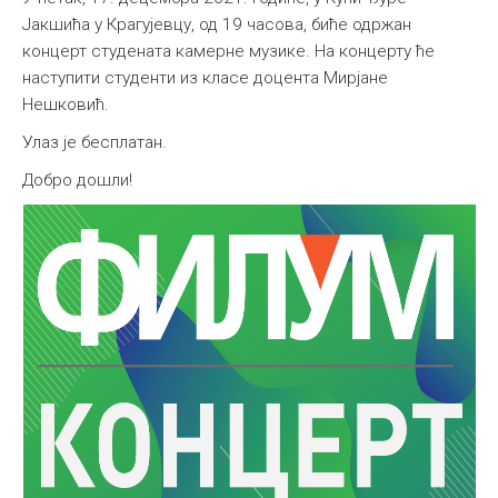
Јакшића у Крагујевцу, од 19 часова, биће одржан
концерт студената камерне музике. На концерту ће
наступити студенти из класе доцента Мирјане
Нешковић.
Улаз је бесплатан.
Добро дошли!