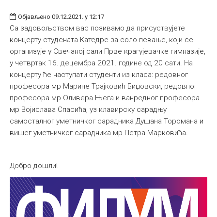
Објављено 09.12.2021. у 12:17
Са задовољством вас позивамо да присуствујете
концерту студената Катедре за соло певање, који се
организује у Свечаној сали Прве крагујевачке гимназије,
у четвртак 16. децембра 2021. године од 20 сати. На
концерту ће наступати студенти из класа: редовног
професора мр Марине Трајковић Биџовски, редовног
професора мр Оливера Њега и ванредног професора
мр Војислава Спасића, уз клавирску сарадњу
самосталног уметничког сарадника Душана Торомана и
вишег уметничког сарадника мр Петра Марковића.
Добро дошли!