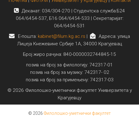
Почетна
|
ФИЛУМ
|
Универзитет у Крагујевцу
|
Контакти
Деканат: 034/304-270 | Студентска служба:Б24
064/6454-537, Б16 064/6454-533 | Секретаријат:
064/6454-531
E-пошта:
kabinet@filum.kg.ac.rs
|
Адреса: улица
Лицеја Кнежевине Србије 1А, 34000 Крагујевац
Број жиро рачуна: 840-0000032744845-15
позив на број за филологију: 742317-01
позив на број за музику: 742317- 02
позив на број за примењену: 742317-03
© 2026 Филолошко-уметнички факултет Универзитета у
Крагујевцу
© 2026
Филолошко-уметнички факултет