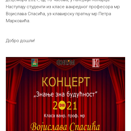
Наступају студенти из класе ванредног професора мр
Међународна
Војислава Спасића, уз клавирску пратњу мр Петра
Марковића.
Добро дошли!