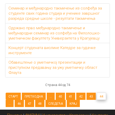
Семинар и међународно такмичење из солфеђа за
студенте свих година студија и ученике завршног
разреда средње школе - резултати такмичења
Одржано прво међународно такмичење и
међународни семинар из солфеђа на Филолошко-
уметничком факултету Универзитета у Крагујевцу
Концерт студената виолине Катедре за гудачке
инструменте
Обавештење о уметничкој презентацији и
приступном предавању за ужу уметничку област
Флаута
Страна 44 од 74
СТАРТ
ПРЕТХОДНА
...
40
41
42
43
44
...
46
47
48
СЛЕДЕЋА
КРАЈ