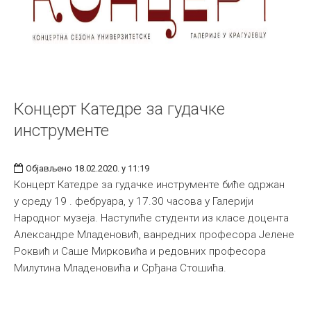
Концерт Катедре за гудачке
инструменте
Објављено 18.02.2020. у 11:19
Концерт Катедре за гудачке инструменте биће одржан
у среду 19 . фебруара, у 17.30 часова у Галерији
Народног музеја. Наступиће студенти из класе доцента
Александре Младеновић, ванредних професора Јелене
Роквић и Саше Мирковића и редовних професора
Милутина Младеновића и Срђана Стошића.