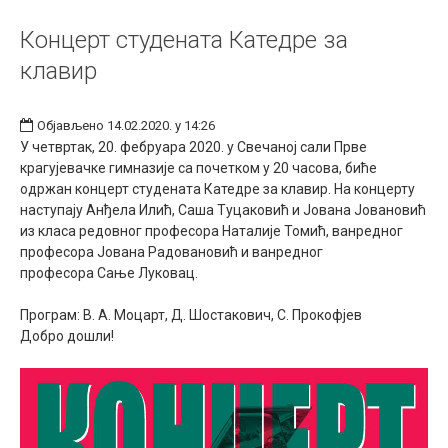
Концерт студената Катедре за
клавир
Објављено 14.02.2020. у 14:26
У четвртак, 20. фебруара 2020. у Свечаној сали Прве
крагујевачке гимназије са почетком у 20 часова, биће
одржан концерт студената Катедре за клавир. На концерту
наступају Анђела Илић, Саша Туцаковић и Јована Јовановић
из класа редовног професора Наталије Томић, ванредног
професора Јована Радовановић и ванредног
професора Сање Луковац.
Програм: В. А. Моцарт, Д. Шостакович, С. Прокофјев
Добро дошли!