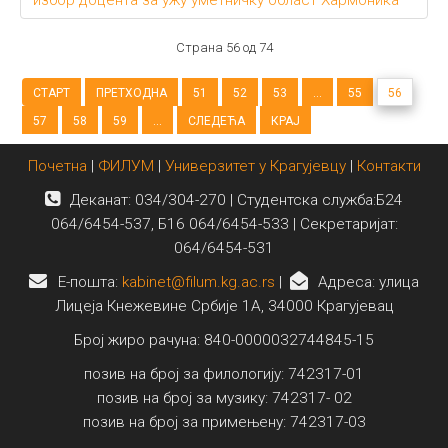
избор доцента за ужу уметничку област Хармоника
Страна 56 од 74
СТАРТ
ПРЕТХОДНА
51
52
53
...
55
56
57
58
59
...
СЛЕДЕЋА
КРАЈ
Почетна
|
ФИЛУМ
|
Универзитет у Крагујевцу
|
Контакти
Деканат: 034/304-270 | Студентска служба:Б24
064/6454-537, Б16 064/6454-533 | Секретаријат:
064/6454-531
E-пошта:
kabinet@filum.kg.ac.rs
|
Адреса: улица
Лицеја Кнежевине Србије 1А, 34000 Крагујевац
Број жиро рачуна: 840-0000032744845-15
позив на број за филологију: 742317-01
позив на број за музику: 742317- 02
позив на број за примењену: 742317-03