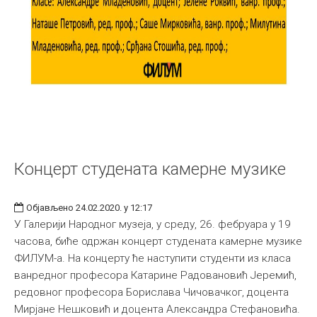
Концерт студената камерне музике
Објављено 24.02.2020. у 12:17
У Галерији Народног музеја, у среду, 26. фебруара у 19
часова, биће одржан концерт студената камерне музике
ФИЛУМ-а. На концерту ће наступити студенти из класа
ванредног професора Катарине Радовановић Јеремић,
редовног професора Борислава Чичовачког, доцента
Мирјане Нешковић и доцента Александра Стефановића.