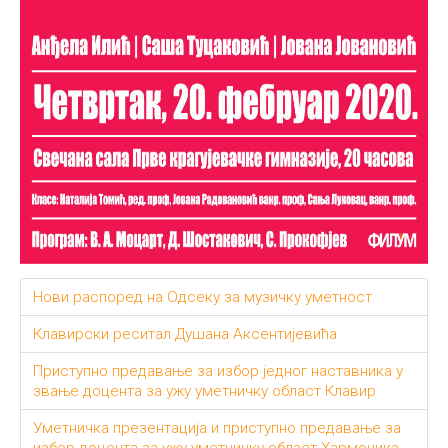
Нови распоред на Одсеку за музичку уметност
Клавирски реситал Душана Аксентијевића
Приступно предавање за избор једног наставника у
звање доцента за ужу уметничку област Клавир
Уметничка презентација и приступно предавање за