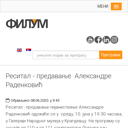
МЕНИ
Почетна
Упис
ФИЛУМ
Студије
Претражи
Наука
Уметност
Реситал - предавање Александре
Музичка уметност
Раденковић
Примењена и ликовна уметност
Галерија
Објављено 08.06.2020. у 9:45
Издаваштво
Реситал - предавање пијанисткиње Александре
Раденковић одржаће се у среду, 10. јуна у 19.30 часова,
Библиотека
у Галерији Народног музеја у Крагујевцу. На програму су
Студенти
сонате оп.110 и оп.111 композитора Лудвига ван