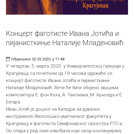
Концерт фаготисте Ивана Јотића и
пијанисткиње Наталије Младеновић
Објављено 02.03.2020. у 11:48
У четвртак, 5. марта 2020. у Универзитетској галерији у
Крагујевцу са почетком од 19 часова одржаће се
концерт фаготисте Ивана Јотића и пијанисткиње
Наталије Младеновић. Вече ће бити обојено звуцима
композитора Е. фон Коха, А. Тансмана, М. Арнолда и Е.
Елгара.
Иван Јотић је доцент на Катедри за дувачке
инструменте Филолошко-уметничког факултета у
Крагујевцу и фаготиста Симфонијског оркестра РТС-а.
Он спада у ред оних извођача који своју континуирану