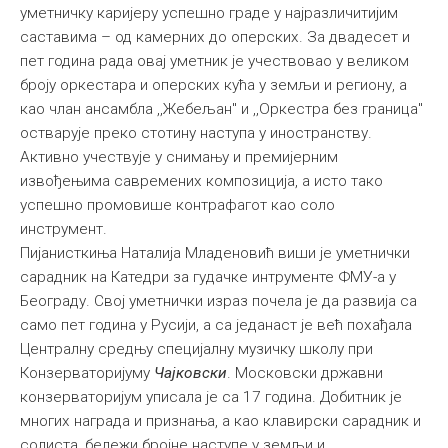
уметничку каријеру успешно граде у најразличитијим
саставима – од камерних до оперских. За двадесет и
пет година рада овај уметник је учествoвао у великом
броју оркестара и оперских кућа у земљи и региону, а
као члан ансамбла ,,Жебељан" и ,,Оркестра без граница"
остварује преко стотину наступа у иностранству.
Активно учествује у снимању и премијерним
извођењима савремених композиција, а исто тако
успешно промовише контрафагот као соло
инструмент.
Пијанисткиња Наталија Младеновић виши је уметнички
сарадник на Катедри за гудачке интрументе ФМУ-а у
Београду. Свој уметнички израз почела је да развија са
само пет година у Русији, а са једанаст је већ похађала
Централну средњу специјалну музичку школу при
Конзерваторијуму
Чајковски
. Московски државни
конзерваторијум уписала је са 17 година. Добитник је
многих награда и признања, а као клавирски сарадник и
солиста, бележи бројне наступе у земљи и